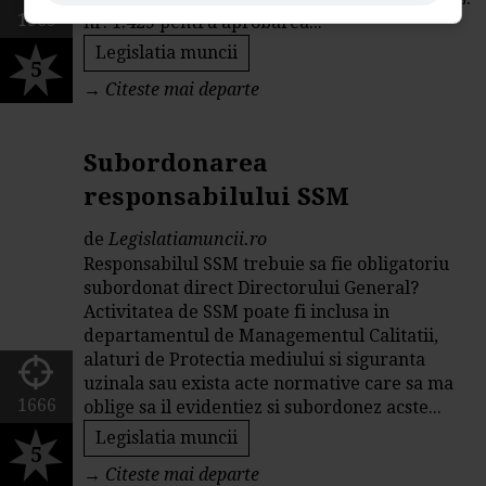
1909
nr. 1.425 pentru aprobarea...
Legislatia muncii
5
→
Citeste mai departe
Subordonarea
responsabilului SSM
de
Legislatiamuncii.ro
Responsabilul SSM trebuie sa fie obligatoriu
subordonat direct Directorului General?
Activitatea de SSM poate fi inclusa in
departamentul de Managementul Calitatii,
alaturi de Protectia mediului si siguranta
uzinala sau exista acte normative care sa ma
1666
oblige sa il evidentiez si subordonez acste...
Legislatia muncii
5
→
Citeste mai departe