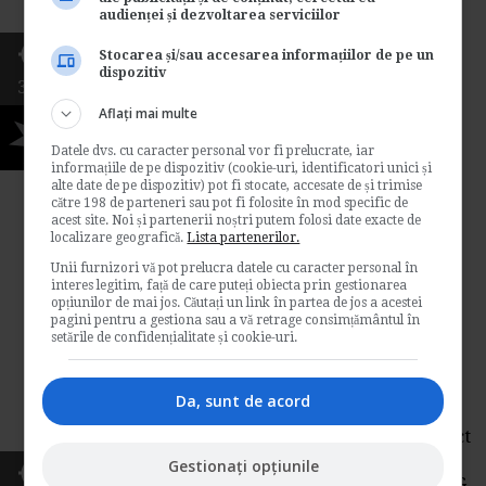
audienței și dezvoltarea serviciilor
de zile salariatii incadrati cu contract de
munca in unitatea din Romania. Procedura
Stocarea și/sau accesarea informațiilor de pe un
presupune astfel detasarea personalului in
dispozitiv
3166
statul strain. Vom vedea in...
Aflați mai multe
Legislatia muncii
5
Datele dvs. cu caracter personal vor fi prelucrate, iar
→
Citeste mai departe
informațiile de pe dispozitiv (cookie-uri, identificatori unici și
alte date de pe dispozitiv) pot fi stocate, accesate de și trimise
către 198 de parteneri sau pot fi folosite în mod specific de
acest site. Noi și partenerii noștri putem folosi date exacte de
Sanatate si securitate in
localizare geografică.
Lista partenerilor.
munca. Autorizatie de
Unii furnizori vă pot prelucra datele cu caracter personal în
interes legitim, față de care puteți obiecta prin gestionarea
functionare
opțiunilor de mai jos. Căutați un link în partea de jos a acestei
pagini pentru a gestiona sau a vă retrage consimțământul în
setările de confidențialitate și cookie-uri.
de
Legislatiamuncii.ro
Care sunt atributiile unei firme catre ITM in
momentul in care modifica un proces
Da, sunt de acord
tehnologic sau monteaza noi instalatii pe
amplasament? Firma este autorizata din punct
de vedere SSM cu mult timp in urma, de la
Gestionați opțiunile
inceputul activitatii. Raspuns: La art. 3 din H.G.