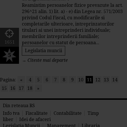
Reamintim persoanelor fizice prevazute la art.
296^21 alin. 1) lit. a) - e) din Legea nr. 571/2003
privind Codul Fiscal, cu modificarile si
completarile ulterioare, intreprinzatorilor
titulari ai unei intreprinderi individuale;
membrilor intreprinderii familiale;
1651
persoanelor cu statut de persoana...
Legislatia muncii
5
→
Citeste mai departe
Pagina:
«
4
5
6
7
8
9
10
11
12
13
14
15
16
17
18
»
Din reteaua RS
Info tva
Fiscalitate
Contabilitate
Timp
liber
Idei de afaceri
Legislatia Muncii
Management
Libraria