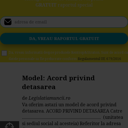
GRATUIT
raportul special
Da, vreau informatii despre produsele Rentrop&Straton. Sunt de acord ca
datele personale sa fie prelucrate conform
Regulamentul UE 679/2016
Model: Acord privind
detasarea
de
Legislatiamuncii.ro
Va oferim astazi un model de acord privind
detasarea. ACORD PRIVIND DETASAREA Catre
..................................................................... (unitatea
si sediul social al acesteia) Referitor la adresa