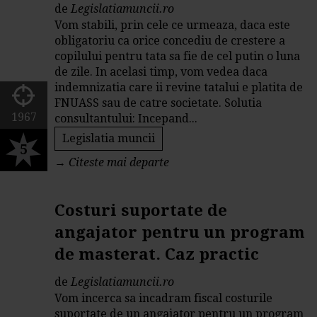
de
Legislatiamuncii.ro
Vom stabili, prin cele ce urmeaza, daca este
obligatoriu ca orice concediu de crestere a
copilului pentru tata sa fie de cel putin o luna
de zile. In acelasi timp, vom vedea daca
indemnizatia care ii revine tatalui e platita de
FNUASS sau de catre societate. Solutia
1967
consultantului: Incepand...
Legislatia muncii
5
→
Citeste mai departe
Costuri suportate de
angajator pentru un program
de masterat. Caz practic
de
Legislatiamuncii.ro
Vom incerca sa incadram fiscal costurile
suportate de un angajator pentru un program