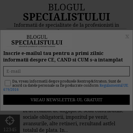
BLOGUL
SPECIALISTULUI
Informatii de specialitate de la profesionisti in
domeniu
x
MENIU
CAUTA
Inscrie e-mailul tau pentru a primi zilnic
informatii despre CE, CAND si CUM s-a intamplat
Calcul venit net si venit brut
Da, vreau informatii despre produsele Rentrop&Straton. Sunt de
de
Legislatiamuncii.ro
acord ca datele personale sa fie prelucrate conform
Regulamentul UE
679/2016
Conform art. 160 din Codul muncii salariul
cuprinde salariul de baza, indemnizatiile,
sporurile, precum si alte adaosuri. Din venitul
brut realizat de angajat se scad contributiile
sociale obligatorii, impozitul pe venit,
avansurile, alte retineri, rezultand astfel
12345
totalul de plata. In...