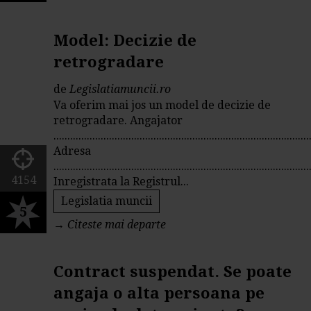
Model: Decizie de
retrogradare
de
Legislatiamuncii.ro
Va oferim mai jos un model de decizie de
retrogradare. Angajator
............................................................................................
Adresa
............................................................................................
4154
Inregistrata la Registrul...
Legislatia muncii
5
→
Citeste mai departe
Contract suspendat. Se poate
angaja o alta persoana pe