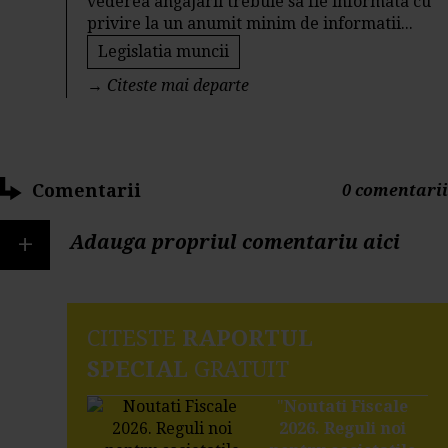
vederea angajarii trebuie sa fie informata cu
privire la un anumit minim de informatii...
Legislatia muncii
→
Citeste mai departe
Comentarii
0 comentarii
+
Adauga propriul comentariu aici
CITESTE
RAPORTUL
SPECIAL
GRATUIT
"
Noutati Fiscale
2026. Reguli noi