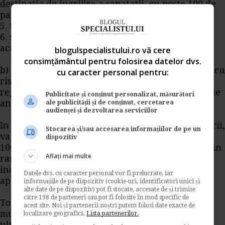
destinatia de ingrijire a sanatatii, cu peste 100 de
paturi;
5. teatre, cu peste 200 de locuri;
6. sali de sport, sali de spectacol, cladiri pentru
activitati sportive cu peste 600 de locuri;
blogulspecialistului.ro vă cere
consimțământul pentru folosirea datelor dvs.
b) desfasoara activitati in constructii si instalatii cu
cu caracter personal pentru:
risc mediu si mare de incendiu, definit conform
reglementarilor tehnice specifice si au peste 50 de
Publicitate și conținut personalizat, măsurători
angajati.
ale publicității și de conținut, cercetarea
audienței și dezvoltarea serviciilor
In situatia in care nu va incadrati in aceste criterii,
Stocarea și/sau accesarea informațiilor de pe un
va sunt aplicabile prevederile art 3 din Ordinul
dispozitiv
106/2007care va dau posibilitatea sa desemnati din
Aflați mai multe
randul personalului propriu un salariat care sa
indeplineasca si atributii specifice in domeniul
Datele dvs. cu caracter personal vor fi prelucrate, iar
apararii impotriva incendiilor.
informațiile de pe dispozitiv (cookie-uri, identificatori unici și
alte date de pe dispozitiv) pot fi stocate, accesate de și trimise
către 198 de parteneri sau pot fi folosite în mod specific de
Totodata, potrivit Legii securitatii si sanatatii in
acest site. Noi și partenerii noștri putem folosi date exacte de
munca 319/2006, cu modificarile si completarile
localizare geografică.
Lista partenerilor.