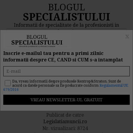
BLOGUL
SPECIALISTULUI
Informatii de specialitate de la profesionisti in
domeniu
x
MENIU
CAUTA
Inscrie e-mailul tau pentru a primi zilnic
informatii despre CE, CAND si CUM s-a intamplat
Contract de prestari
servicii cu un responsabil
Da, vreau informatii despre produsele Rentrop&Straton. Sunt de
acord ca datele personale sa fie prelucrate conform
Regulamentul UE
679/2016
PSI
Publicat de catre
Legislatiamuncii.ro
Nr. vizualizari: 8724