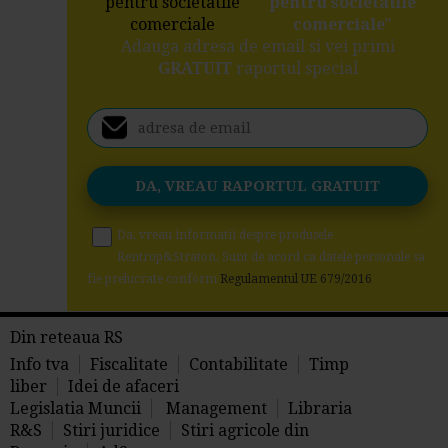
pentru societatile
comerciale
"
Adauga adresa de email si vei primi
GRATUIT
raportul special
Da, vreau informatii despre produsele
Rentrop&Straton. Sunt de acord ca datele personale sa
fie prelucrate conform
Regulamentul UE 679/2016
Din reteaua RS
Info tva
Fiscalitate
Contabilitate
Timp
liber
Idei de afaceri
Legislatia Muncii
Management
Libraria
R&S
Stiri juridice
Stiri agricole din