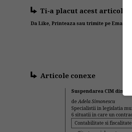
Ti-a placut acest articol?
Da Like, Printeaza sau trimite pe Email!
Articole conexe
Suspendarea CIM din initi
de
Adela Simonescu
Specialistii in legislatia m
6 situatii in care un contra
Contabilitate si fiscalitate