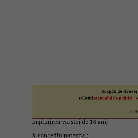
Scapati de stres si
Folositi
Manualul de politici c
>> A
implinirea varstei de 18 ani;
3. concediu paternal;