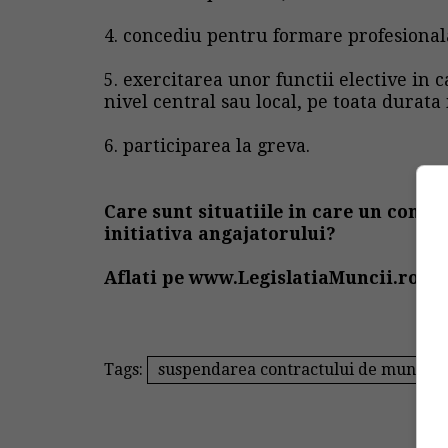
4. concediu pentru formare profesional
5. exercitarea unor functii elective in 
nivel central sau local, pe toata durat
6. participarea la greva.
Care sunt situatiile in care un cont
initiativa angajatorului?
Aflati pe
www.LegislatiaMuncii.ro
Tags:
suspendarea contractului de munca