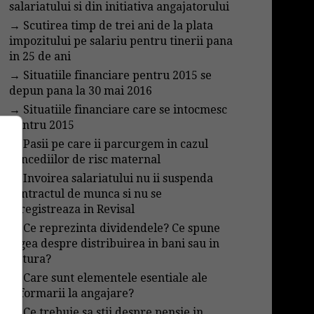
salariatului si din initiativa angajatorului
→
Scutirea timp de trei ani de la plata
impozitului pe salariu pentru tinerii pana
in 25 de ani
→
Situatiile financiare pentru 2015 se
depun pana la 30 mai 2016
→
Situatiile financiare care se intocmesc
pentru 2015
→
Pasii pe care ii parcurgem in cazul
concediilor de risc maternal
→
Invoirea salariatului nu ii suspenda
contractul de munca si nu se
inregistreaza in Revisal
→
Ce reprezinta dividendele? Ce spune
legea despre distribuirea in bani sau in
natura?
→
Care sunt elementele esentiale ale
informarii la angajare?
→
Ce trebuie sa stii despre pensie in