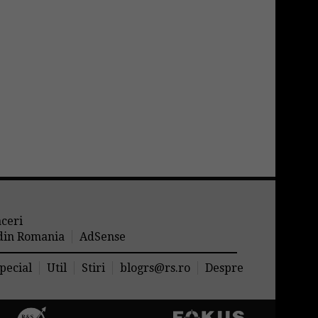
aceri
 din Romania
AdSense
pecial
Util
Stiri
blogrs@rs.ro
Despre