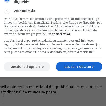
dispozitiv
Votati articolul
Aflați mai multe
Datele dvs. cu caracter personal vor fi prelucrate, iar informațiile de pe
Rating:
dispozitiv (cookie-uri, identificatori unici și alte date de pe dispozitiv) pot
fi stocate, accesate de și trimise către 198 de parteneri sau pot fi folosite
în mod specific de acest site. Noi și partenerii noștri putem folosi date
Nota:
4
din
14
voturi
exacte de localizare geografică.
Lista partenerilor.
Unii furnizori vă pot prelucra datele cu caracter personal în interes
legitim, față de care puteți obiecta prin gestionarea opțiunilor de mai jos.
Căutați un link în partea de jos a acestei pagini pentru a gestiona sau a vă
retrage consimțământul în setările de confidențialitate și cookie-uri.
Gestionați opțiunile
Da, sunt de acord
ativa salariatului si din initiativa angajatorului
uncii amintesc in materialul dat publicitatii care sunt cele
ct individual de munca se poate...