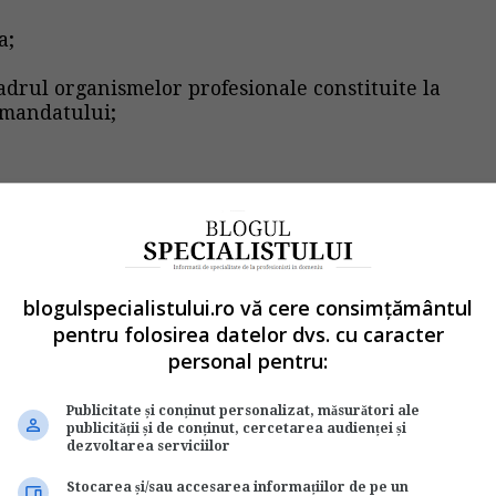
a;
cadrul organismelor profesionale constituite la
a mandatului;
ract de munca se mai poate suspenda din
blogulspecialistului.ro vă cere consimțământul
pentru folosirea datelor dvs. cu caracter
personal pentru:
suspendare contract de munca
Publicitate și conținut personalizat, măsurători ale
publicității și de conținut, cercetarea audienței și
dezvoltarea serviciilor
Stocarea și/sau accesarea informațiilor de pe un