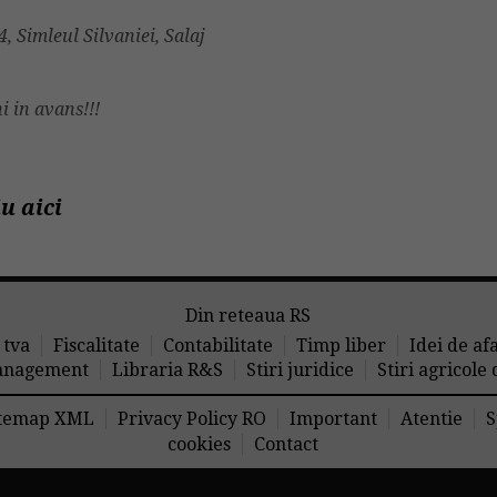
, Simleul Silvaniei, Salaj
i in avans!!!
u aici
Din reteaua RS
 tva
Fiscalitate
Contabilitate
Timp liber
Idei de af
nagement
Libraria R&S
Stiri juridice
Stiri agricole
temap XML
Privacy Policy RO
Important
Atentie
S
cookies
Contact