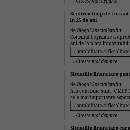
→
Citeste mai departe
Scutirea timp de trei ani
in 25 de ani
de
Blogul Specialistului
Consiliul Legislativ a apro
ani de la plata impozitului p
Contabilitate si fiscalitate
→
Citeste mai departe
Situatiile financiare pen
de
Blogul Specialistului
Asa cum bine stim, OMFP 1
cele mai importante aspecte
Contabilitate si fiscalitate
→
Citeste mai departe
Situatiile financiare car