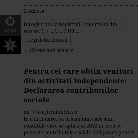
............................................................................................
1 Adresa
............................................................................................
Inregistrata la Registrul Comertului din ......
8163
sub nr. J.../...../..... C.U.I....
Legislatia muncii
5
→
Citeste mai departe
Pentru cei care obtin venituri
din activitati independente:
Declararea contributiilor
sociale
de
Www.fiscalitatea.ro
In continuare, va prezentam care sunt
conditiile care se aplica in 2012 in ceea ce
priveste contributiile sociale obligatorii pentru