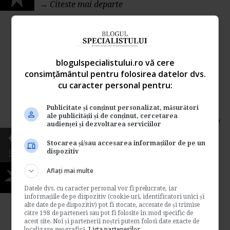
→
Citeste mai departe
Acordarea concediului fara
plata prin rotatie
blogulspecialistului.ro vă cere
consimțământul pentru folosirea datelor dvs.
de
Www.legislatiamuncii.ro
cu caracter personal pentru:
Intrebare Se pot trimite in concediu
farasalariu, prin rotatie, cate o luna, salariatii
Publicitate și conținut personalizat, măsurători
care datorita caracterului sezonier al
ale publicității și de conținut, cercetarea
activitatii firmei, in perioada februarie - iunie
audienței și dezvoltarea serviciilor
nu au gradul de ocupare de 100 %? Firma se
poate descurca cu 50 % din efectiv. Solutia
Stocarea și/sau accesarea informațiilor de pe un
dispozitiv
5691
specialistului Reglementand...
Legislatia muncii
Aflați mai multe
5
→
Citeste mai departe
Datele dvs. cu caracter personal vor fi prelucrate, iar
informațiile de pe dispozitiv (cookie-uri, identificatori unici și
alte date de pe dispozitiv) pot fi stocate, accesate de și trimise
către 198 de parteneri sau pot fi folosite în mod specific de
Serviciile de medicina a
acest site. Noi și partenerii noștri putem folosi date exacte de
localizare geografică.
Lista partenerilor.