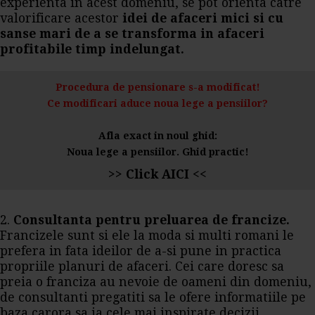
experienta in acest domeniu, se pot orienta catre
valorificare acestor
idei de afaceri mici si cu
sanse mari de a se transforma in afaceri
profitabile timp indelungat.
Procedura de pensionare s-a modificat!
Ce modificari aduce noua lege a pensiilor?
Afla exact in noul ghid:
Noua lege a pensiilor. Ghid practic!
>> Click AICI <<
2.
Consultanta pentru preluarea de francize.
Francizele sunt si ele la moda si multi romani le
prefera in fata ideilor de a-si pune in practica
propriile planuri de afaceri. Cei care doresc sa
preia o franciza au nevoie de oameni din domeniu,
de consultanti pregatiti sa le ofere informatiile pe
baza carora sa ia cele mai inspirate decizii.