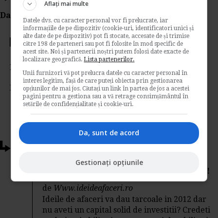
Aflați mai multe
Da Like, Printeaza sau trimite pe Email!
Datele dvs. cu caracter personal vor fi prelucrate, iar
informațiile de pe dispozitiv (cookie-uri, identificatori unici și
alte date de pe dispozitiv) pot fi stocate, accesate de și trimise
Votati articolul
către 198 de parteneri sau pot fi folosite în mod specific de
acest site. Noi și partenerii noștri putem folosi date exacte de
localizare geografică.
Lista partenerilor.
Rating:
Unii furnizori vă pot prelucra datele cu caracter personal în
interes legitim, față de care puteți obiecta prin gestionarea
Nota:
4.23
din
13
voturi
opțiunilor de mai jos. Căutați un link în partea de jos a acestei
pagini pentru a gestiona sau a vă retrage consimțământul în
setările de confidențialitate și cookie-uri.
Da, sunt de acord
Articole conexe
Gestionați opțiunile
6 idei de afaceri pentru cei cu bani putini!
de
Www.ideideafaceri.ro
Ideile de afaceri va dau tarcoale in 2012 dar
nu aveti un capital solid de investitii? Credeti