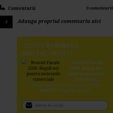
Comentarii
0 comentarii
+
Adauga propriul comentariu aici
CITESTE
RAPORTUL
SPECIAL
GRATUIT
"
Noutati Fiscale
2026. Reguli noi
pentru societatile
comerciale
"
Adauga adresa de email si vei primi
GRATUIT
raportul special