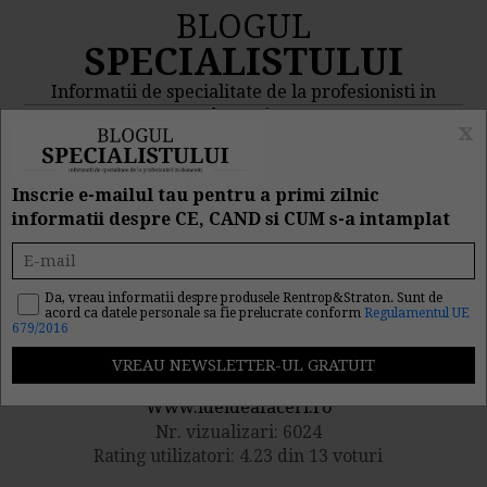
BLOGUL
SPECIALISTULUI
Informatii de specialitate de la profesionisti in
domeniu
x
MENIU
CAUTA
Inscrie e-mailul tau pentru a primi zilnic
informatii despre CE, CAND si CUM s-a intamplat
3 idei de afaceri mici si
simple in 2012!
Da, vreau informatii despre produsele Rentrop&Straton. Sunt de
acord ca datele personale sa fie prelucrate conform
Regulamentul UE
679/2016
Publicat de catre
Www.ideideafaceri.ro
Nr. vizualizari: 6024
Rating utilizatori: 4.23 din 13 voturi