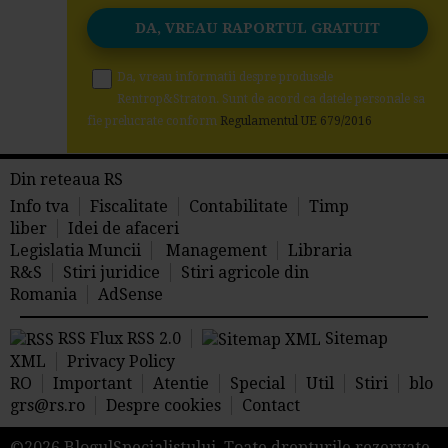
Da, vreau informatii despre produsele
Rentrop&Straton. Sunt de acord ca datele personale sa
fie prelucrate conform
Regulamentul UE 679/2016
Din reteaua RS
Info tva
Fiscalitate
Contabilitate
Timp
liber
Idei de afaceri
Legislatia Muncii
Management
Libraria
R&S
Stiri juridice
Stiri agricole din
Romania
AdSense
RSS Flux RSS 2.0
Sitemap
XML
Privacy Policy
RO
Important
Atentie
Special
Util
Stiri
blo
grs@rs.ro
Despre cookies
Contact
©2026 BlogulSpecialistului. Toate drepturile rezervate.