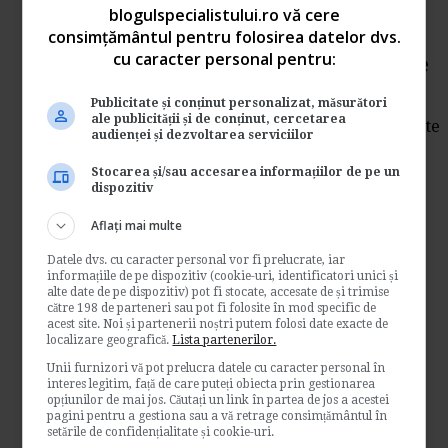
blogulspecialistului.ro vă cere
Nerespectarea normelor de
consimțământul pentru folosirea datelor dvs.
cu caracter personal pentru:
protectia muncii. Penalizare
de
E-juridic.ro
Publicitate și conținut personalizat, măsurători
ale publicității și de conținut, cercetarea
Vom afla prin randurile urmatoare cum poate
audienței și dezvoltarea serviciilor
fi penalizat un angajat care nu respecta
procedurille...
Stocarea și/sau accesarea informațiilor de pe un
dispozitiv
Resurse juridice
Aflați mai multe
→
Citeste mai departe
Datele dvs. cu caracter personal vor fi prelucrate, iar
Model: Contract de
informațiile de pe dispozitiv (cookie-uri, identificatori unici și
alte date de pe dispozitiv) pot fi stocate, accesate de și trimise
voluntariat
către 198 de parteneri sau pot fi folosite în mod specific de
acest site. Noi și partenerii noștri putem folosi date exacte de
localizare geografică.
Lista partenerilor.
de
Legislatiamuncii.ro
Unii furnizori vă pot prelucra datele cu caracter personal în
Va oferim, mai jos, un model de contract de
interes legitim, față de care puteți obiecta prin gestionarea
voluntariat. CONTRACT DE VOLUNTARIAT
opțiunilor de mai jos. Căutați un link în partea de jos a acestei
Nr....
pagini pentru a gestiona sau a vă retrage consimțământul în
setările de confidențialitate și cookie-uri.
Legislatia muncii