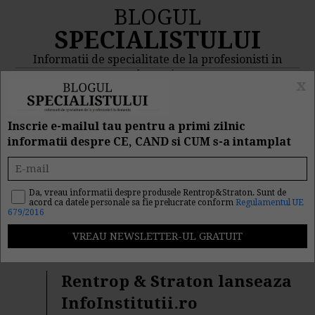
BLOGUL
SPECIALISTULUI
Informatii de specialitate de la profesionisti in
domeniu
x
MENIU
CAUTA
Inscrie e-mailul tau pentru a primi zilnic
informatii despre CE, CAND si CUM s-a intamplat
Rezultat cautare
"protectia muncii"
Da, vreau informatii despre produsele Rentrop&Straton. Sunt de
acord ca datele personale sa fie prelucrate conform
Regulamentul UE
679/2016
Cautarea facuta dupa cuvantul/sirul de cuvinte "
protectia
muncii
" a returnat 87 articole.
Rentrop & Straton lanseaza
InfoInstitutii.ro