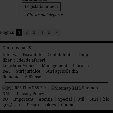
Legislatia muncii
→
Citeste mai departe
Pagina:
1
2
3
4
5
»
Din reteaua RS
Info tva
Fiscalitate
Contabilitate
Timp
liber
Idei de afaceri
Legislatia Muncii
Management
Libraria
R&S
Stiri juridice
Stiri agricole din
Romania
AdSense
RSS Flux RSS 2.0
Sitemap
XML
Privacy Policy
RO
Important
Atentie
Special
Util
Stiri
blo
grs@rs.ro
Despre cookies
Contact