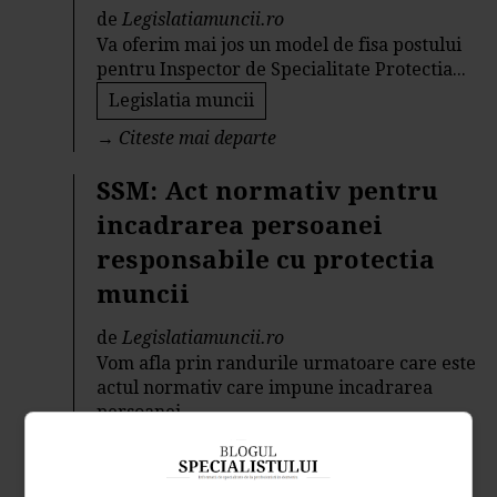
de
Legislatiamuncii.ro
Va oferim mai jos un model de fisa postului
pentru Inspector de Specialitate Protectia...
Legislatia muncii
→
Citeste mai departe
SSM: Act normativ pentru
incadrarea persoanei
responsabile cu protectia
muncii
de
Legislatiamuncii.ro
Vom afla prin randurile urmatoare care este
actul normativ care impune incadrarea
persoanei...
Legislatia muncii
→
Citeste mai departe