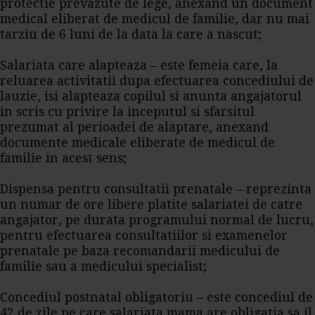
protectie prevazute de lege, anexand un document
medical eliberat de medicul de familie, dar nu mai
tarziu de 6 luni de la data la care a nascut;
Salariata care alapteaza – este femeia care, la
reluarea activitatii dupa efectuarea concediului de
lauzie, isi alapteaza copilul si anunta angajatorul
in scris cu privire la inceputul si sfarsitul
prezumat al perioadei de alaptare, anexand
documente medicale eliberate de medicul de
familie in acest sens;
Dispensa pentru consultatii prenatale – reprezinta
un numar de ore libere platite salariatei de catre
angajator, pe durata programului normal de lucru,
pentru efectuarea consultatiilor si examenelor
prenatale pe baza recomandarii medicului de
familie sau a medicului specialist;
Concediul postnatal obligatoriu – este concediul de
42 de zile pe care salariata mama are obligatia sa il