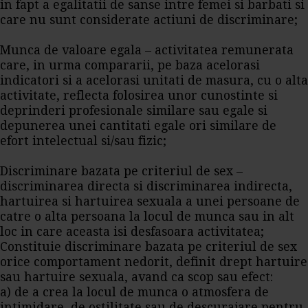
in fapt a egalitatii de sanse intre femei si barbati si
care nu sunt considerate actiuni de discriminare;
Munca de valoare egala – activitatea remunerata
care, in urma compararii, pe baza acelorasi
indicatori si a acelorasi unitati de masura, cu o alta
activitate, reflecta folosirea unor cunostinte si
deprinderi profesionale similare sau egale si
depunerea unei cantitati egale ori similare de
efort intelectual si/sau fizic;
Discriminare bazata pe criteriul de sex –
discriminarea directa si discriminarea indirecta,
hartuirea si hartuirea sexuala a unei persoane de
catre o alta persoana la locul de munca sau in alt
loc in care aceasta isi desfasoara activitatea;
Constituie discriminare bazata pe criteriul de sex
orice comportament nedorit, definit drept hartuire
sau hartuire sexuala, avand ca scop sau efect:
a) de a crea la locul de munca o atmosfera de
intimidare, de ostilitate sau de descurajare pentru