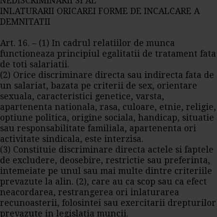
NEDISCRIMINARII SI AL
INLATURARII ORICAREI FORME DE INCALCARE A
DEMNITATII
Art. 16. – (1) In cadrul relatiilor de munca
functioneaza principiul egalitatii de tratament fata
de toti salariatii.
(2) Orice discriminare directa sau indirecta fata de
un salariat, bazata pe criterii de sex, orientare
sexuala, caracteristici genetice, varsta,
apartenenta nationala, rasa, culoare, etnie, religie,
optiune politica, origine sociala, handicap, situatie
sau responsabilitate familiala, apartenenta ori
activitate sindicala, este interzisa.
(3) Constituie discriminare directa actele si faptele
de excludere, deosebire, restrictie sau preferinta,
intemeiate pe unul sau mai multe dintre criteriile
prevazute la alin. (2), care au ca scop sau ca efect
neacordarea, restrangerea ori inlaturarea
recunoasterii, folosintei sau exercitarii drepturilor
prevazute in legislatia muncii.