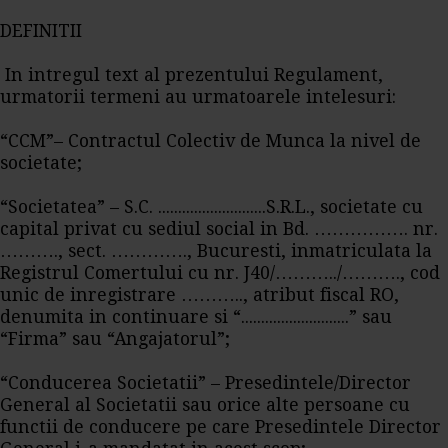
DEFINITII
In intregul text al prezentului Regulament,
urmatorii termeni au urmatoarele intelesuri:
“CCM”– Contractul Colectiv de Munca la nivel de
societate;
“Societatea” – S.C. ...........................S.R.L., societate cu
capital privat cu sediul social in Bd. ……………. nr.
………., sect. …………., Bucuresti, inmatriculata la
Registrul Comertului cu nr. J40/………../………., cod
unic de inregistrare ……….., atribut fiscal RO,
denumita in continuare si “...........................” sau
“Firma” sau “Angajatorul”;
“Conducerea Societatii” – Presedintele/Director
General al Societatii sau orice alte persoane cu
functii de conducere pe care Presedintele Director