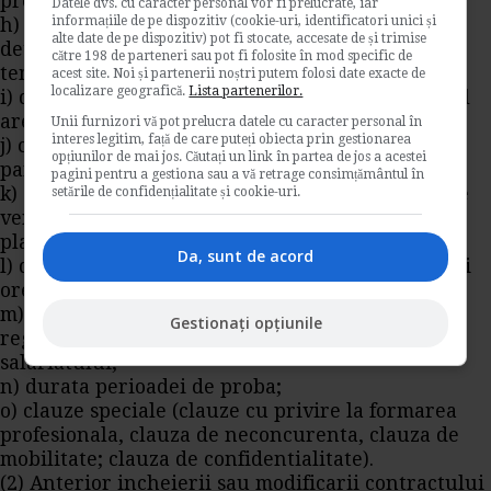
produca efectele;
Datele dvs. cu caracter personal vor fi prelucrate, iar
informațiile de pe dispozitiv (cookie-uri, identificatori unici și
h) in cazul unui contract de munca pe durata
alte date de pe dispozitiv) pot fi stocate, accesate de și trimise
determinata sau al unui contract de munca
către 198 de parteneri sau pot fi folosite în mod specific de
temporara, durata acestora;
acest site. Noi și partenerii noștri putem folosi date exacte de
localizare geografică.
Lista partenerilor.
i) durata concediului de odihna la care salariatul
are dreptul;
Unii furnizori vă pot prelucra datele cu caracter personal în
interes legitim, față de care puteți obiecta prin gestionarea
j) conditiile de acordare a preavizului de catre
opțiunilor de mai jos. Căutați un link în partea de jos a acestei
partile contractante si durata acestuia;
pagini pentru a gestiona sau a vă retrage consimțământul în
k) salariul pe baza, alte elemente constitutive ale
setările de confidențialitate și cookie-uri.
veniturilor salariale, precum si periodicitatea
platii salariului la care salariatul are dreptul;
Da, sunt de acord
l) durata normala a muncii, exprimata in ore/zi si
ore/saptamana;
m) indicarea contractului colectiv de munca ce
Gestionați opțiunile
reglementeaza conditiile de munca ale
salariatului;
n) durata perioadei de proba;
o) clauze speciale (clauze cu privire la formarea
profesionala, clauza de neconcurenta, clauza de
mobilitate; clauza de confidentialitate).
(2) Anterior incheierii sau modificarii contractului