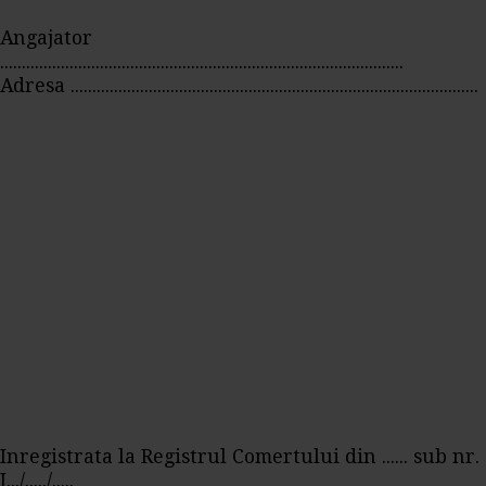
Angajator
.............................................................................................
Adresa ..............................................................................................
Inregistrata la Registrul Comertului din ...... sub nr.
J.../...../.....