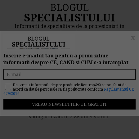
BLOGUL
SPECIALISTULUI
Informatii de specialitate de la profesionisti in
domeniu
x
MENIU
CAUTA
Inscrie e-mailul tau pentru a primi zilnic
informatii despre CE, CAND si CUM s-a intamplat
Noul Model de
Regulament intern
Da, vreau informatii despre produsele Rentrop&Straton. Sunt de
acord ca datele personale sa fie prelucrate conform
Regulamentul UE
679/2016
Nr. vizualizari: 13006
Rating utilizatori: 3.88 din 4 voturi