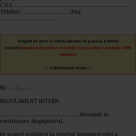
C.U.I. ..............................................................................................
Telefon: ......................................./Fax:
..............................................
Scapati de stres si evitati amenzi de pana la 4.000 lei
Folositi
Manualul de politici contabile si proceduri contabile 100%
editabile!
>> Achizitionati acum <<
Nr. ....../...........
REGULAMENT INTERN
..............................................................., denumit in
continuare Angajatorul,
In scopul stabilirii la nivelul Angajatorului a