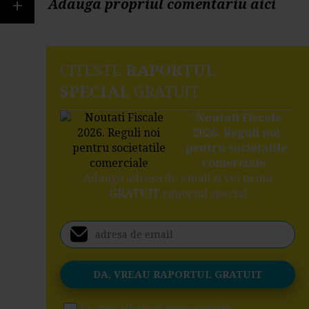
+
Adauga propriul comentariu aici
CITESTE
RAPORTUL
SPECIAL
GRATUIT
"
Noutati Fiscale
2026. Reguli noi
pentru societatile
comerciale
"
Adauga adresa de email si vei primi
GRATUIT
raportul special
Da, vreau informatii despre produsele