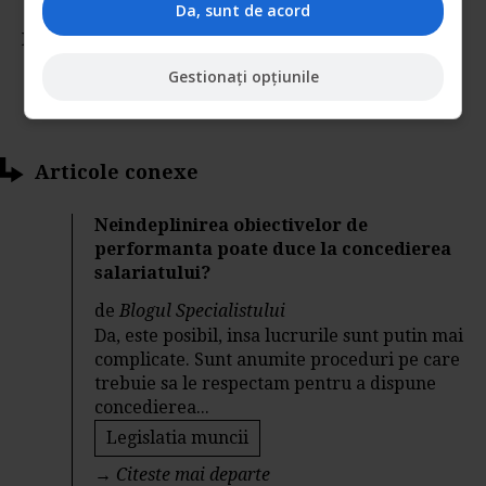
Da, sunt de acord
Nota:
4.36
din
50
voturi
Gestionați opțiunile
Articole conexe
Neindeplinirea obiectivelor de
performanta poate duce la concedierea
salariatului?
de
Blogul Specialistului
Da, este posibil, insa lucrurile sunt putin mai
complicate. Sunt anumite proceduri pe care
trebuie sa le respectam pentru a dispune
concedierea...
Legislatia muncii
→
Citeste mai departe