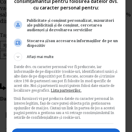
consimțământul pentru folosirea datelor dvs.
Contractul colectiv de munca aplicabil prima de
cu caracter personal pentru:
vacanta nu se acorda diferentiat apreciem ca
salariatul beneficiaza de prima in cuantum de 75%
din salariu de baza.
Publicitate și conținut personalizat, măsurători
ale publicității și de conținut, cercetarea
audienței și dezvoltarea serviciilor
Tags:
prima de vacanta
concediu de odihna
Stocarea și/sau accesarea informațiilor de pe un
sporuri si indemnizatii
concediu medical
dispozitiv
salariu de baza
Aflați mai multe
Datele dvs. cu caracter personal vor fi prelucrate, iar
informațiile de pe dispozitiv (cookie-uri, identificatori unici și
alte date de pe dispozitiv) pot fi stocate, accesate de și trimise
către 198 de parteneri sau pot fi folosite în mod specific de
acest site. Noi și partenerii noștri putem folosi date exacte de
Ti-a placut acest articol?
localizare geografică.
Lista partenerilor.
Da Like, Printeaza sau trimite pe Email!
Unii furnizori vă pot prelucra datele cu caracter personal în
interes legitim, față de care puteți obiecta prin gestionarea
opțiunilor de mai jos. Căutați un link în partea de jos a acestei
pagini pentru a gestiona sau a vă retrage consimțământul în
Votati articolul
setările de confidențialitate și cookie-uri.
Rating: