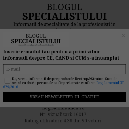
BLOGUL
SPECIALISTULUI
Informatii de specialitate de la profesionisti in
domeniu
x
MENIU
CAUTA
Inscrie e-mailul tau pentru a primi zilnic
informatii despre CE, CAND si CUM s-a intamplat
Prima de vacanta conform
CCM. Cum se acorda?
Da, vreau informatii despre produsele Rentrop&Straton. Sunt de
acord ca datele personale sa fie prelucrate conform
Regulamentul UE
679/2016
Publicat de catre
Legislatiamuncii.ro
Nr. vizualizari: 16017
Rating utilizatori: 4.36 din 50 voturi