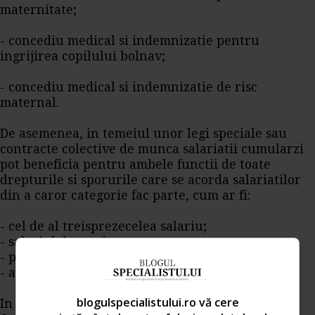
maternitate;
- concediu medical si indemnizatie pentru
ingrijirea copilului bolnav;
- concediu medical si indemnizatie de risc
maternal.
De asemenea, in temeiul unor legi speciale sau
contracte colective de munca salariatii cumularzi
pot beneficia pentru ambele functii de toate
drepturile si sporurile care se acorda salariatilor
din a caror categorie fac parte, cum ar fi:
- cel de al treisprezecelea salariu;
- salariul de merit;
- prima de vacanta;
- ajutorul de inmormantare;
blogulspecialistului.ro vă cere
In speta, tinand cont ca potrivit prevederilor din