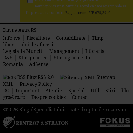
Rentrop&Straton. Sunt de acord ca datele personale sa
fie prelucrate conform
Regulamentul UE 679/2016
Din reteaua RS
Info tva
Fiscalitate
Contabilitate
Timp
liber
Idei de afaceri
Legislatia Muncii
Management
Libraria
R&S
Stiri juridice
Stiri agricole din
Romania
AdSense
RSS Flux RSS 2.0
Sitemap
XML
Privacy Policy
RO
Important
Atentie
Special
Util
Stiri
blo
grs@rs.ro
Despre cookies
Contact
©2026 BlogulSpecialistului. Toate drepturile rezervate.