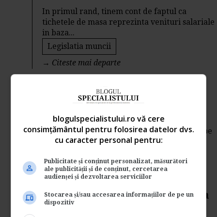
In primul rand, tinem cont de faptul ca
tichetele de masa reprezinta venituri salariale
in baza...
Legislatia muncii
→
Citeste mai departe
CASS pentru veniturile
obtinute din dobanzi
blogulspecialistului.ro vă cere
Analizam situatia unei persoane ce obtine
consimțământul pentru folosirea datelor dvs.
venituri din dobanzi in valoare de 50 de lei pe
cu caracter personal pentru:
luna....
Contabilitate si fiscalitate
Publicitate și conținut personalizat, măsurători
ale publicității și de conținut, cercetarea
→
Citeste mai departe
audienței și dezvoltarea serviciilor
Proiectul privind plafonarea
Stocarea și/sau accesarea informațiilor de pe un
dispozitiv
platilor in numerar si a