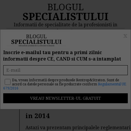
BLOGUL
SPECIALISTULUI
Informatii de specialitate de la profesionisti in
domeniu
x
MENIU
CAUTA
Inscrie e-mailul tau pentru a primi zilnic
informatii despre CE, CAND si CUM s-a intamplat
Rezultat cautare "idu"
Da, vreau informatii despre produsele Rentrop&Straton. Sunt de
acord ca datele personale sa fie prelucrate conform
Regulamentul UE
Cautarea facuta dupa cuvantul/sirul de cuvinte "
idu
" a
679/2016
returnat 1419 articole.
Atentie: Activitatea zilierilor
in 2014
Astazi va prezentam principalele reglementari