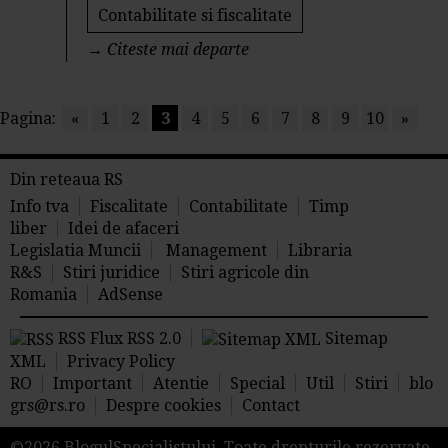
Contabilitate si fiscalitate
→
Citeste mai departe
Pagina:
«
1
2
3
4
5
6
7
8
9
10
»
Din reteaua RS
Info tva
Fiscalitate
Contabilitate
Timp
liber
Idei de afaceri
Legislatia Muncii
Management
Libraria
R&S
Stiri juridice
Stiri agricole din
Romania
AdSense
RSS Flux RSS 2.0
Sitemap
XML
Privacy Policy
RO
Important
Atentie
Special
Util
Stiri
blo
grs@rs.ro
Despre cookies
Contact
©2026 BlogulSpecialistului. Toate drepturile rezervate.