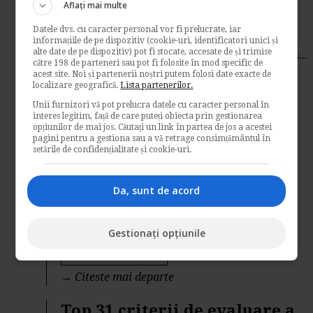
Aflați mai multe
comisioanelor interbancare
Datele dvs. cu caracter personal vor fi prelucrate, iar
Ministerul Finantelor a republicat pe pagina
informațiile de pe dispozitiv (cookie-uri, identificatori unici și
alte date de pe dispozitiv) pot fi stocate, accesate de și trimise
proprie actul normativ referitor la limitarea...
către 198 de parteneri sau pot fi folosite în mod specific de
Contabilitate si fiscalitate
acest site. Noi și partenerii noștri putem folosi date exacte de
localizare geografică.
Lista partenerilor.
→
Citeste mai departe
Unii furnizori vă pot prelucra datele cu caracter personal în
interes legitim, față de care puteți obiecta prin gestionarea
opțiunilor de mai jos. Căutați un link în partea de jos a acestei
Documente esentiale pentru
pagini pentru a gestiona sau a vă retrage consimțământul în
incheierea unui contract de
setările de confidențialitate și cookie-uri.
munca impecabil
Da, sunt de acord
In procesul de incheiere a unui contract
individual de munca, trebuie sa avem in
Gestionați opțiunile
vedere...
Legislatia muncii
→
Citeste mai departe
Top 31 criterii de evaluare a