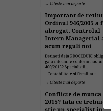
→
Citeste mai departe
Important de retinut.
Ordinul 946/2005 a fos
abrogat. Controlul
Intern Managerial ar
acum reguli noi
Detineti deja PROCEDURI obligatori
gata intocmite conform noului Ord
400/2015? Specialistii...
Contabilitate si fiscalitate
→
Citeste mai departe
Conflicte de munca in
2015? Iata ce trebuie s
stie un specialist in