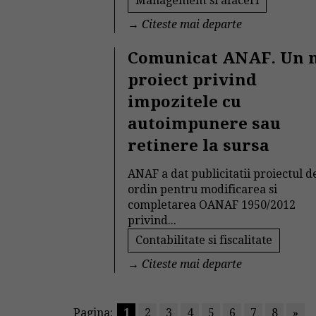
Management si afaceri
→
Citeste mai departe
Comunicat ANAF. Un 
proiect privind
impozitele cu
autoimpunere sau
retinere la sursa
ANAF a dat publicitatii proiectul d
ordin pentru modificarea si
completarea OANAF 1950/2012
privind...
Contabilitate si fiscalitate
→
Citeste mai departe
Pagina:
1
2
3
4
5
6
7
8
»