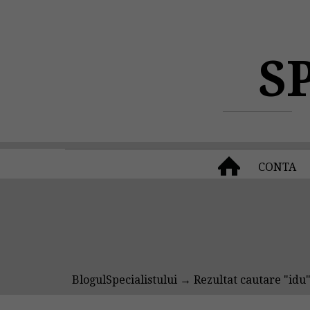
S
CONTA
BlogulSpecialistului
→ Rezultat cautare "idu