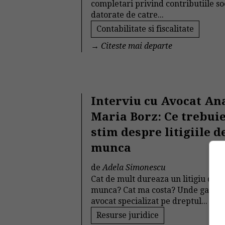
completari privind contributiile so
datorate de catre...
Contabilitate si fiscalitate
→
Citeste mai departe
Interviu cu Avocat An
Maria Borz: Ce trebuie
stim despre litigiile d
munca
de
Adela Simonescu
Cat de mult dureaza un litigiu de
munca? Cat ma costa? Unde gasesc
avocat specializat pe dreptul...
Resurse juridice