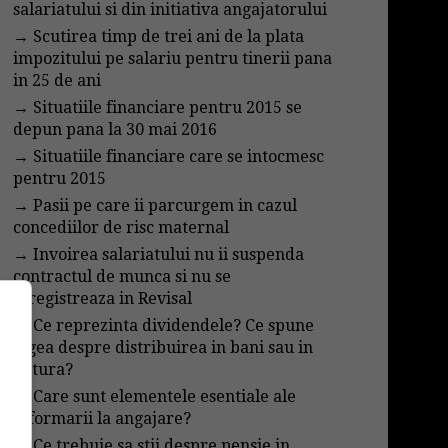
salariatului si din initiativa angajatorului
→
Scutirea timp de trei ani de la plata
impozitului pe salariu pentru tinerii pana
in 25 de ani
→
Situatiile financiare pentru 2015 se
depun pana la 30 mai 2016
→
Situatiile financiare care se intocmesc
pentru 2015
→
Pasii pe care ii parcurgem in cazul
concediilor de risc maternal
→
Invoirea salariatului nu ii suspenda
contractul de munca si nu se
inregistreaza in Revisal
→
Ce reprezinta dividendele? Ce spune
legea despre distribuirea in bani sau in
natura?
→
Care sunt elementele esentiale ale
informarii la angajare?
→
Ce trebuie sa stii despre pensie in