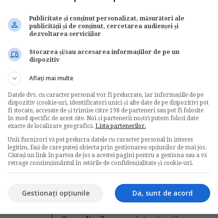
Publicitate și conținut personalizat, măsurători ale
publicității și de conținut, cercetarea audienței și
Dreptul muncii: Ce
dezvoltarea serviciilor
t
trebuie sa stii despre
Stocarea și/sau accesarea informațiilor de pe un
clauza de neconcurenta?
dispozitiv
e
Aflați mai multe
de
Maria Nicutar
Clauza de neconcurenta reprezinta
Datele dvs. cu caracter personal vor fi prelucrate, iar informațiile de pe
unul dintre subiectele pe care le tratam
dispozitiv (cookie-uri, identificatori unici și alte date de pe dispozitiv) pot
i,
fi stocate, accesate de și trimise către 198 de parteneri sau pot fi folosite
cu maxima atentie la...
în mod specific de acest site. Noi și partenerii noștri putem folosi date
in
Legislatia muncii
exacte de localizare geografică.
Lista partenerilor.
Unii furnizori vă pot prelucra datele cu caracter personal în interes
→
Citeste mai departe
legitim, față de care puteți obiecta prin gestionarea opțiunilor de mai jos.
Căutați un link în partea de jos a acestei pagini pentru a gestiona sau a vă
retrage consimțământul în setările de confidențialitate și cookie-uri.
Tot ce trebuie sa stii
Gestionați opțiunile
Da, sunt de acord
a
despre concedieri in 2015