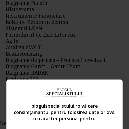
Diagrama Pareto
Histograma
Instrumente Financiare
Rolurile Belbin in echipa
Sistemul LEAN
Formularul de Exit Interviu
Agile
Analiza SWOT
Brainstorming
Diagrama de proces – Process Flowchart
Diagrama Gantt – Gantt Chart
Diagrama RADAR
Evaluare 360
Kanban si Just in Time
Intalnirea Unu la Unu – One to One – 1:1
Plimbarea Gemba
Poka Yoke
blogulspecialistului.ro vă cere
consimțământul pentru folosirea datelor dvs.
cu caracter personal pentru:
Detalii aici...