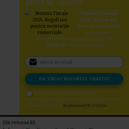
SPECIAL
GRATUIT
"
Noutati Fiscale
2026. Reguli noi
pentru societatile
comerciale
"
Adauga adresa de email si vei primi
GRATUIT
raportul special
Da, vreau informatii despre produsele
Rentrop&Straton. Sunt de acord ca datele personale sa
fie prelucrate conform
Regulamentul UE 679/2016
Din reteaua RS