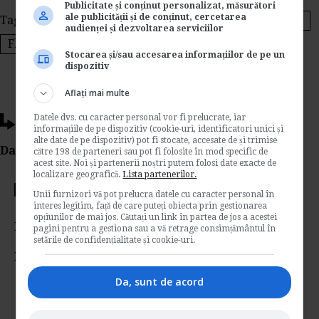
Publicitate și conținut personalizat, măsurători
ale publicității și de conținut, cercetarea
Tags:
Six Sigma
5S
Delphi
Ishikawa
Pareto
audienței și dezvoltarea serviciilor
Flowchart
PESTLEE
Kaizen
Stocarea și/sau accesarea informațiilor de pe un
dispozitiv
Aflați mai multe
Datele dvs. cu caracter personal vor fi prelucrate, iar
Ti-a placut acest articol?
informațiile de pe dispozitiv (cookie-uri, identificatori unici și
alte date de pe dispozitiv) pot fi stocate, accesate de și trimise
Da Like, Printeaza sau trimite pe Email!
către 198 de parteneri sau pot fi folosite în mod specific de
acest site. Noi și partenerii noștri putem folosi date exacte de
localizare geografică.
Lista partenerilor.
Votati articolul
Unii furnizori vă pot prelucra datele cu caracter personal în
interes legitim, față de care puteți obiecta prin gestionarea
opțiunilor de mai jos. Căutați un link în partea de jos a acestei
Rating:
pagini pentru a gestiona sau a vă retrage consimțământul în
setările de confidențialitate și cookie-uri.
Nota:
5
din
1
voturi
Da, sunt de acord