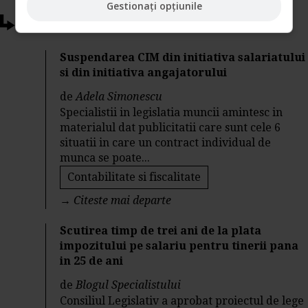
Gestionați opțiunile
Articole conexe
Suspendarea CIM din initiativa salariatului
si din initiativa angajatorului
de
Adela Simonescu
Specialistii in legislatia muncii amintesc in
materialul dat publicitatii care sunt cele 6
situatii in care un contract individual de
munca se poate...
Contabilitate si fiscalitate
→
Citeste mai departe
Scutirea timp de trei ani de la plata
impozitului pe salariu pentru tinerii pana
in 25 de ani
de
Blogul Specialistului
Consiliul Legislativ a aprobat proiectul de lege