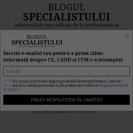
BLOGUL
SPECIALISTULUI
Informatii de specialitate de la profesionisti in
domeniu
x
MENIU
CAUTA
Inscrie e-mailul tau pentru a primi zilnic
informatii despre CE, CAND si CUM s-a intamplat
Esential pentru manageri
in 2015!
Da, vreau informatii despre produsele Rentrop&Straton. Sunt de
acord ca datele personale sa fie prelucrate conform
Regulamentul UE
679/2016
Nr. vizualizari: 5773
Rating utilizatori: 5 din 1 vot