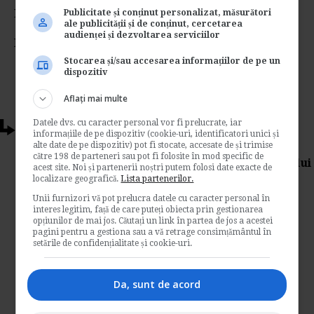
Rating:
Publicitate și conținut personalizat, măsurători
ale publicității și de conținut, cercetarea
audienței și dezvoltarea serviciilor
Nota:
4.38
din
12
voturi
Stocarea și/sau accesarea informațiilor de pe un
dispozitiv
Aflați mai multe
Datele dvs. cu caracter personal vor fi prelucrate, iar
Articole conexe
informațiile de pe dispozitiv (cookie-uri, identificatori unici și
alte date de pe dispozitiv) pot fi stocate, accesate de și trimise
către 198 de parteneri sau pot fi folosite în mod specific de
Suspendarea CIM din initiativa salariatului
acest site. Noi și partenerii noștri putem folosi date exacte de
si din initiativa angajatorului
localizare geografică.
Lista partenerilor.
Unii furnizori vă pot prelucra datele cu caracter personal în
de
Adela Simonescu
interes legitim, față de care puteți obiecta prin gestionarea
Specialistii in legislatia muncii amintesc in
opțiunilor de mai jos. Căutați un link în partea de jos a acestei
pagini pentru a gestiona sau a vă retrage consimțământul în
materialul dat publicitatii care sunt cele 6
setările de confidențialitate și cookie-uri.
situatii in care un contract individual de
munca se poate...
Da, sunt de acord
Contabilitate si fiscalitate
→
Citeste mai departe