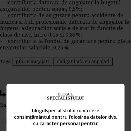
- contributia datorata de angajator la bugetul
asigurarilor pentru somaj, 0,5%;
- contributia de asigurare pentru accidente de
munca si boli profesionale datorata de angajator la
bugetul asigurarilor sociale de stat in functie de
clasa de risc, intre 0,15 si 0,85%;
- contributia la Fondul de garantare pentru plata
creantelor salariale, 0,25%.
Tags:
pfa cu angajati
obligatii pfa cu angajati
Ti-a placut acest articol?
Da Like, Printeaza sau trimite pe Email!
blogulspecialistului.ro vă cere
consimțământul pentru folosirea datelor dvs.
Votati articolul
cu caracter personal pentru: