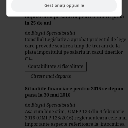
Gestionați opțiunile
Scutirea timp de trei ani de la plata
impozitului pe salariu pentru tinerii pana
in 25 de ani
de
Blogul Specialistului
Consiliul Legislativ a aprobat proiectul de lege
care prevede scutirea timp de trei ani de la
plata impozitului pe salariu in cazul tinerilor
cu...
Contabilitate si fiscalitate
→
Citeste mai departe
Situatiile financiare pentru 2015 se depun
pana la 30 mai 2016
de
Blogul Specialistului
Asa cum bine stim, OMFP 123 din 4 februarie
2016 (OMFP 123/2016) reglementeaza cele mai
importante aspecte referitoare la intocmirea