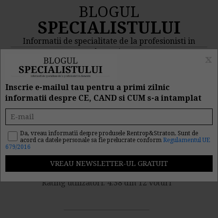
BLOGUL
SPECIALISTULUI
Informatii de specialitate de la profesionisti in
domeniu
x
MENIU
CAUTA
Inscrie e-mailul tau pentru a primi zilnic
informatii despre CE, CAND si CUM s-a intamplat
Obligatii pentru PFA cu
angajati
Da, vreau informatii despre produsele Rentrop&Straton. Sunt de
acord ca datele personale sa fie prelucrate conform
Regulamentul UE
679/2016
Nr. vizualizari: 4338
Rating utilizatori: 4.38 din 12 voturi