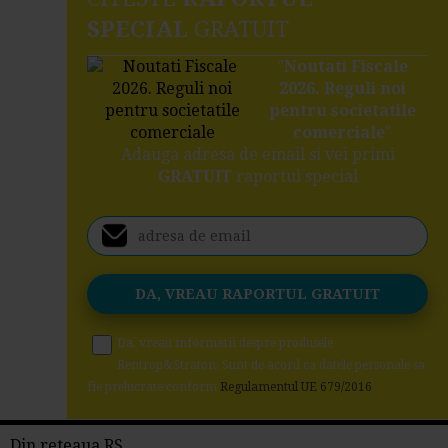
SPECIAL
GRATUIT
"
Noutati Fiscale
2026. Reguli noi
pentru societatile
comerciale
"
Adauga adresa de email si vei primi
GRATUIT
raportul special
Da, vreau informatii despre produsele
Rentrop&Straton. Sunt de acord ca datele personale sa
fie prelucrate conform
Regulamentul UE 679/2016
Din reteaua RS