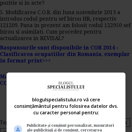
pozitie si in acte?
5. Modificarea C.O.R. din luna noiembrie 2013 a
introdus codul pentru sef birou HR, respectiv
121209. Pana in prezent am folosit codul 122950 sef
birou si asimilati. Cum procedez pentru
actualizarea in REVISAL?
Raspunsurile sunt disponibile in COR 2014 -
Clasificarea ocupatiilor din Romania, exemplar
in format print>>>
Mai multe informatii despre structura noua a
COR 2014 aici>>>
blogulspecialistului.ro vă cere
consimțământul pentru folosirea datelor dvs.
cu caracter personal pentru:
Tags:
COR 2014
Clasificarea ocupatiilor din Romania
Publicitate și conținut personalizat, măsurători
ale publicității și de conținut, cercetarea