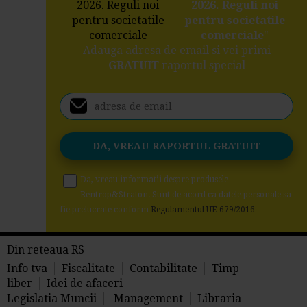
2026. Reguli noi
pentru societatile
comerciale
"
Adauga adresa de email si vei primi
GRATUIT
raportul special
Da, vreau informatii despre produsele
Rentrop&Straton. Sunt de acord ca datele personale sa
fie prelucrate conform
Regulamentul UE 679/2016
Din reteaua RS
Info tva
Fiscalitate
Contabilitate
Timp
liber
Idei de afaceri
Legislatia Muncii
Management
Libraria