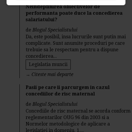
Neindeplinirea obiectivelor de
performanta poate duce la concedierea
salariatului?
de
Blogul Specialistului
Da, este posibil, insa lucrurile sunt putin mai
complicate. Sunt anumite proceduri pe care
trebuie sa le respectam pentru a dispune
concedierea...
Legislatia muncii
→
Citeste mai departe
Pasii pe care ii parcurgem in cazul
concediilor de risc maternal
de
Blogul Specialistului
Concediile de risc maternal se acorda conform
reglementarilor OUG 96 din 2003 si a
Normelor metodologice de aplicare a
legislatiei in domeniu. 1....