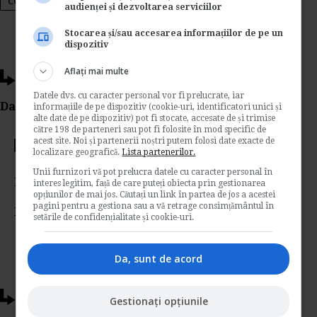
cor
audienței și dezvoltarea serviciilor
Stocarea și/sau accesarea informațiilor de pe un
dispozitiv
Aflați mai multe
Ti-a placut acest articol?
Datele dvs. cu caracter personal vor fi prelucrate, iar
Da Like, Printeaza sau trimite pe Email!
informațiile de pe dispozitiv (cookie-uri, identificatori unici și
alte date de pe dispozitiv) pot fi stocate, accesate de și trimise
către 198 de parteneri sau pot fi folosite în mod specific de
acest site. Noi și partenerii noștri putem folosi date exacte de
Votati articolul
localizare geografică.
Lista partenerilor.
Unii furnizori vă pot prelucra datele cu caracter personal în
Rating:
interes legitim, față de care puteți obiecta prin gestionarea
opțiunilor de mai jos. Căutați un link în partea de jos a acestei
pagini pentru a gestiona sau a vă retrage consimțământul în
Nota:
5
din
1
voturi
setările de confidențialitate și cookie-uri.
Da, sunt de acord
Articole conexe
Gestionați opțiunile