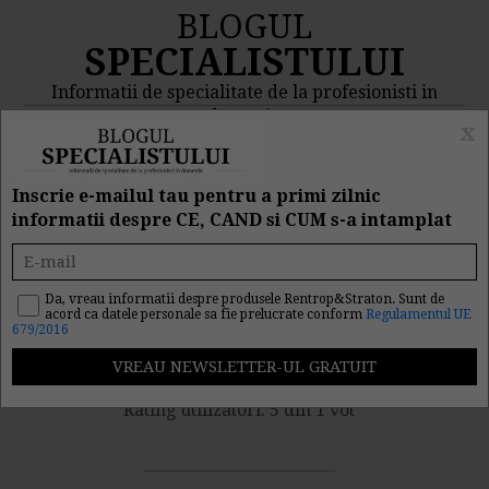
BLOGUL
SPECIALISTULUI
Informatii de specialitate de la profesionisti in
domeniu
x
MENIU
CAUTA
Inscrie e-mailul tau pentru a primi zilnic
informatii despre CE, CAND si CUM s-a intamplat
COR 2014 in format
printat
Da, vreau informatii despre produsele Rentrop&Straton. Sunt de
acord ca datele personale sa fie prelucrate conform
Regulamentul UE
679/2016
Nr. vizualizari: 3529
Rating utilizatori: 5 din 1 vot