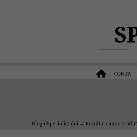
S
CONTA
BlogulSpecialistului
→ Rezultat cautare "idu