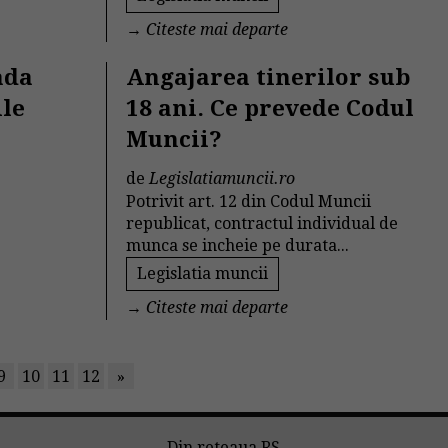
→
Citeste mai departe
ada
Angajarea tinerilor sub
ile
18 ani. Ce prevede Codul
Muncii?
de
Legislatiamuncii.ro
Potrivit art. 12 din Codul Muncii
republicat, contractul individual de
munca se incheie pe durata...
Legislatia muncii
→
Citeste mai departe
9
10
11
12
»
Din reteaua RS