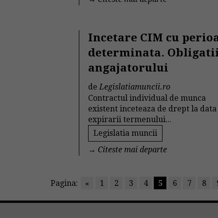
Incetare CIM cu perio
determinata. Obligati
angajatorului
de
Legislatiamuncii.ro
Contractul individual de munca
existent inceteaza de drept la data
expirarii termenului...
Legislatia muncii
→
Citeste mai departe
Pagina:
«
1
2
3
4
5
6
7
8