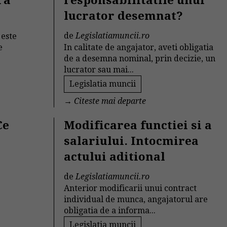
ra
responsabilitatile unui
lucrator desemnat?
de
Legislatiamuncii.ro
 este
e
In calitate de angajator, aveti obligatia
de a desemna nominal, prin decizie, un
lucrator sau mai...
Legislatia muncii
→
Citeste mai departe
Ce
Modificarea functiei si a
salariului. Intocmirea
actului aditional
de
Legislatiamuncii.ro
Anterior modificarii unui contract
individual de munca, angajatorul are
obligatia de a informa...
Legislatia muncii