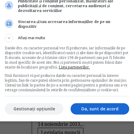
te
in domeniul securitatii si
Publicitate și conținut personalizat, măsurători ale
publicității și de conținut, cercetarea audienței și
sanatatii in munca
dezvoltarea serviciilor
de
Legislatiamuncii.ro
Stocarea și/sau accesarea informațiilor de pe un
dispozitiv
/2006
Instruirea la locul de munca trebuie
 si a
organizata pe grupe de cel mult 20 de
Aflați mai multe
persoane si este...
Datele dvs. cu caracter personal vor fi prelucrate, iar informațiile de pe
Legislatia muncii
dispozitiv (cookie-uri, identificatori unici și alte date de pe dispozitiv) pot
fi stocate, accesate de și trimise către 198 de parteneri sau pot fi folosite
→
Citeste mai departe
în mod specific de acest site. Noi și partenerii noștri putem folosi date
exacte de localizare geografică.
Lista partenerilor.
Functionar public. Plata
Unii furnizori vă pot prelucra datele cu caracter personal în interes
legitim, față de care puteți obiecta prin gestionarea opțiunilor de mai jos.
zilelor de concediu
Căutați un link în partea de jos a acestei pagini pentru a gestiona sau a vă
retrage consimțământul în setările de confidențialitate și cookie-uri.
ile
neefectuate
de
Legislatiamuncii.ro
Gestionați opțiunile
Da, sunt de acord
Analizam mai jos cazul unui angajat al
unei institutii publice care, in data de
14 noiembrie 2013,...
Legislatia muncii