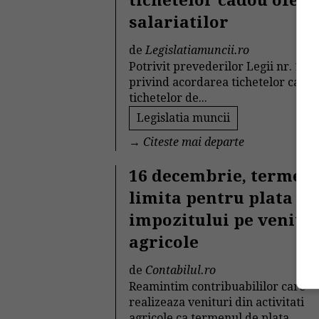
tichetelor cadou oferi
salariatilor
de
Legislatiamuncii.ro
Potrivit prevederilor Legii nr. 193
privind acordarea tichetelor cadou
tichetelor de...
Legislatia muncii
→
Citeste mai departe
16 decembrie, termen
limita pentru plata
impozitului pe venitur
agricole
de
Contabilul.ro
Reamintim contribuabililor care
realizeaza venituri din activitati
agricole ca termenul de plata...