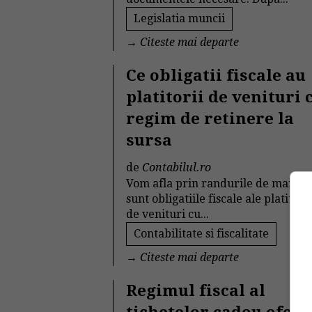
Legislatia muncii
→
Citeste mai departe
Ce obligatii fiscale au
platitorii de venituri 
regim de retinere la
sursa
de
Contabilul.ro
Vom afla prin randurile de mai jos
sunt obligatiile fiscale ale platitori
de venituri cu...
Contabilitate si fiscalitate
→
Citeste mai departe
Regimul fiscal al