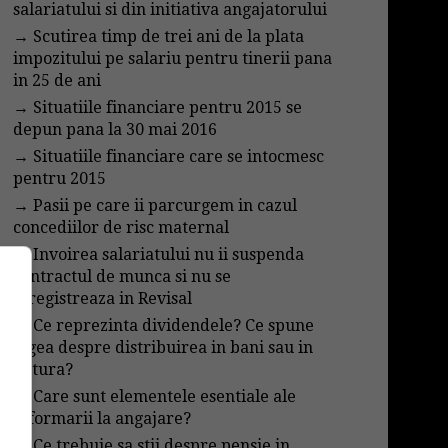
salariatului si din initiativa angajatorului
→
Scutirea timp de trei ani de la plata
impozitului pe salariu pentru tinerii pana
in 25 de ani
→
Situatiile financiare pentru 2015 se
depun pana la 30 mai 2016
→
Situatiile financiare care se intocmesc
pentru 2015
→
Pasii pe care ii parcurgem in cazul
concediilor de risc maternal
→
Invoirea salariatului nu ii suspenda
contractul de munca si nu se
inregistreaza in Revisal
→
Ce reprezinta dividendele? Ce spune
legea despre distribuirea in bani sau in
natura?
→
Care sunt elementele esentiale ale
informarii la angajare?
→
Ce trebuie sa stii despre pensie in