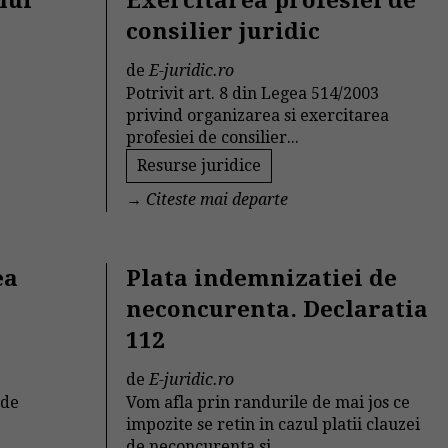
lui
Exercitarea profesiei de
consilier juridic
de
E-juridic.ro
Potrivit art. 8 din Legea 514/2003
privind organizarea si exercitarea
profesiei de consilier...
Resurse juridice
→
Citeste mai departe
ea
Plata indemnizatiei de
neconcurenta. Declaratia
112
de
E-juridic.ro
 de
Vom afla prin randurile de mai jos ce
impozite se retin in cazul platii clauzei
de neconcurenta si...