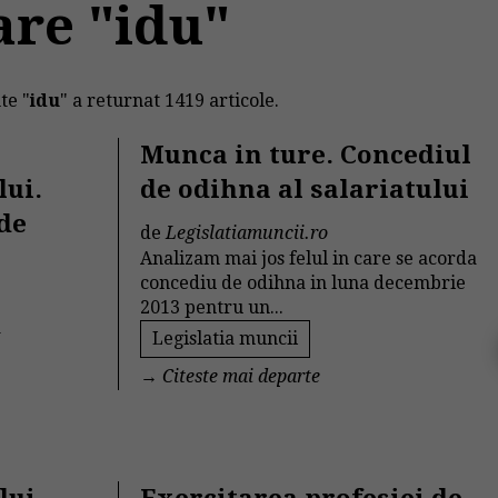
are "idu"
te "
idu
" a returnat 1419 articole.
Munca in ture. Concediul
ui.
de odihna al salariatului
 de
de
Legislatiamuncii.ro
Analizam mai jos felul in care se acorda
concediu de odihna in luna decembrie
2013 pentru un...
a
Legislatia muncii
→
Citeste mai departe