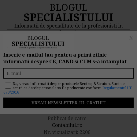
BLOGUL
SPECIALISTULUI
Informatii de specialitate de la profesionisti in
domeniu
x
MENIU
CAUTA
Inscrie e-mailul tau pentru a primi zilnic
informatii despre CE, CAND si CUM s-a intamplat
Ce obligatii fiscale au
platitorii de venituri cu
Da, vreau informatii despre produsele Rentrop&Straton. Sunt de
acord ca datele personale sa fie prelucrate conform
Regulamentul UE
679/2016
regim de retinere la sursa
Publicat de catre
Contabilul.ro
Nr. vizualizari: 2206