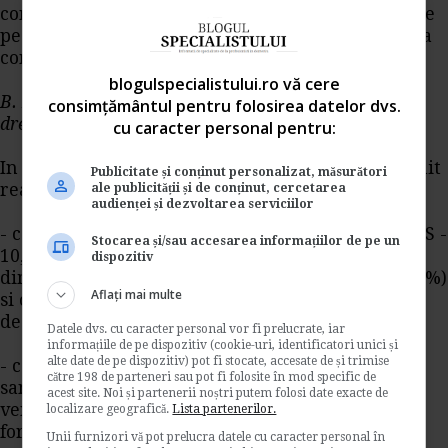
contractelor de agent, indiferent ca sunt obtinute
pe cod fiscal sau cod numeric personal, datoreaza
contributiile sociale.
blogulspecialistului.ro vă cere
B. Pentru contribuabilii care obtin venituri din
consimțământul pentru folosirea datelor dvs.
drepturi de proprietate intelectuala
cu caracter personal pentru:
In conditiile in care acest venit este singurul venit
Publicitate și conținut personalizat, măsurători
realizat, platitorii de venit calculeaza si retin:
ale publicității și de conținut, cercetarea
audienței și dezvoltarea serviciilor
- contributia individuala de asigurari sociale (CAS -
Stocarea și/sau accesarea informațiilor de pe un
10,5%) care se aplica asupra venitului brut
dispozitiv
diminuat cu cota de cheltuiala forfetara (20%, 25%)
Aflați mai multe
si care nu poate fi mai mare decat echivalentul a
de 5 ori castigul salarial mediu brut.
Datele dvs. cu caracter personal vor fi prelucrate, iar
informațiile de pe dispozitiv (cookie-uri, identificatori unici și
alte date de pe dispozitiv) pot fi stocate, accesate de și trimise
- contributia individuala de asigurari sociale de
către 198 de parteneri sau pot fi folosite în mod specific de
sanatate (CASS - 5,5%) care se aplica asupra
acest site. Noi și partenerii noștri putem folosi date exacte de
venitului brut diminuat cu cota de cheltuiala
localizare geografică.
Lista partenerilor.
forfetara (20%, 25%).
Unii furnizori vă pot prelucra datele cu caracter personal în