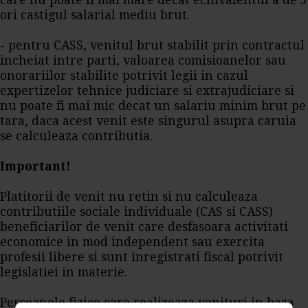
care nu poate fi mai mare decat echivalentul a de 5
ori castigul salarial mediu brut.
- pentru CASS, venitul brut stabilit prin contractul
incheiat intre parti, valoarea comisioanelor sau
onorariilor stabilite potrivit legii in cazul
expertizelor tehnice judiciare si extrajudiciare si
nu poate fi mai mic decat un salariu minim brut pe
tara, daca acest venit este singurul asupra caruia
se calculeaza contributia.
Important!
Platitorii de venit nu retin si nu calculeaza
contributiile sociale individuale (CAS si CASS)
beneficiarilor de venit care desfasoara activitati
economice in mod independent sau exercita
profesii libere si sunt inregistrati fiscal potrivit
legislatiei in materie.
Persoanele fizice care realizeaza venituri in baza