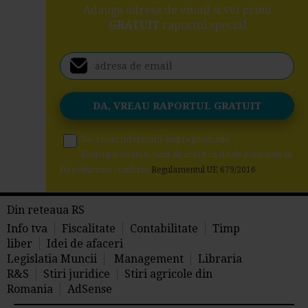
Adauga adresa de email si vei primi
GRATUIT
raportul special
Da, vreau informatii despre produsele
Rentrop&Straton. Sunt de acord ca datele personale sa
fie prelucrate conform
Regulamentul UE 679/2016
Din reteaua RS
Info tva
Fiscalitate
Contabilitate
Timp
liber
Idei de afaceri
Legislatia Muncii
Management
Libraria
R&S
Stiri juridice
Stiri agricole din
Romania
AdSense