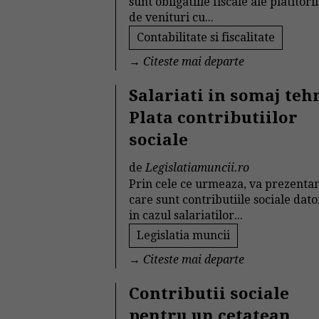
sunt obligatiile fiscale ale platitori
de venituri cu...
Contabilitate si fiscalitate
→
Citeste mai departe
Salariati in somaj teh
Plata contributiilor
sociale
de
Legislatiamuncii.ro
Prin cele ce urmeaza, va prezent
care sunt contributiile sociale dat
in cazul salariatilor...
Legislatia muncii
→
Citeste mai departe
Contributii sociale
pentru un cetatean