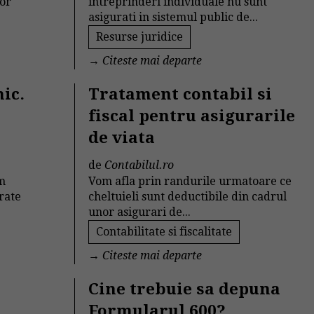
lor
intreprinderi individuale nu sunt
asigurati in sistemul public de...
Resurse juridice
→
Citeste mai departe
nic.
Tratament contabil si
fiscal pentru asigurarile
de viata
de
Contabilul.ro
am
Vom afla prin randurile urmatoare ce
orate
cheltuieli sunt deductibile din cadrul
unor asigurari de...
Contabilitate si fiscalitate
→
Citeste mai departe
Cine trebuie sa depuna
Formularul 600?