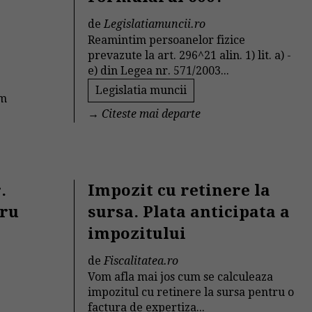
de
Legislatiamuncii.ro
Reamintim persoanelor fizice
prevazute la art. 296^21 alin. 1) lit. a) -
e) din Legea nr. 571/2003...
Legislatia muncii
om
→
Citeste mai departe
.
Impozit cu retinere la
tru
sursa. Plata anticipata a
impozitului
de
Fiscalitatea.ro
Vom afla mai jos cum se calculeaza
e
impozitul cu retinere la sursa pentru o
factura de expertiza...