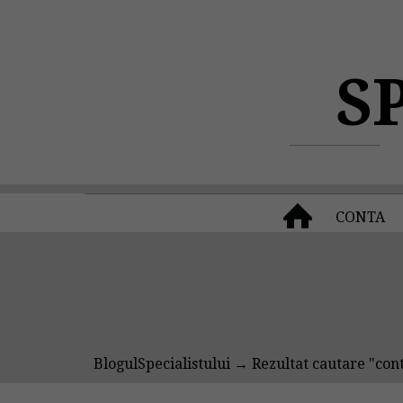
S
CONTA
BlogulSpecialistului
→ Rezultat cautare "contr