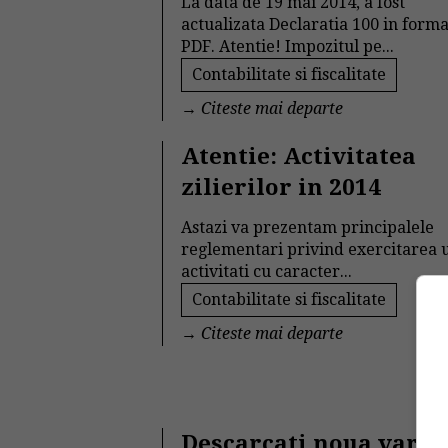
La data de 19 mai 2014, a fost
actualizata Declaratia 100 in forma
PDF. Atentie! Impozitul pe...
Contabilitate si fiscalitate
→
Citeste mai departe
Atentie: Activitatea
zilierilor in 2014
Astazi va prezentam principalele
reglementari privind exercitarea 
activitati cu caracter...
Contabilitate si fiscalitate
→
Citeste mai departe
Descarcati noua varia