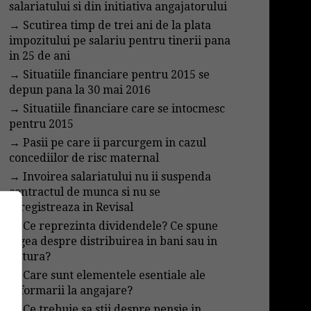
salariatului si din initiativa angajatorului
→
Scutirea timp de trei ani de la plata
impozitului pe salariu pentru tinerii pana
in 25 de ani
→
Situatiile financiare pentru 2015 se
depun pana la 30 mai 2016
→
Situatiile financiare care se intocmesc
pentru 2015
→
Pasii pe care ii parcurgem in cazul
concediilor de risc maternal
→
Invoirea salariatului nu ii suspenda
contractul de munca si nu se
inregistreaza in Revisal
→
Ce reprezinta dividendele? Ce spune
legea despre distribuirea in bani sau in
natura?
→
Care sunt elementele esentiale ale
informarii la angajare?
→
Ce trebuie sa stii despre pensie in