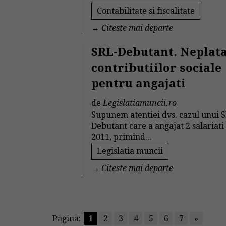
Contabilitate si fiscalitate
→
Citeste mai departe
SRL-Debutant. Neplat
contributiilor sociale
pentru angajati
de
Legislatiamuncii.ro
Supunem atentiei dvs. cazul unui 
Debutant care a angajat 2 salariati
2011, primind...
Legislatia muncii
→
Citeste mai departe
Pagina:
1
2
3
4
5
6
7
»