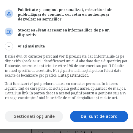
fisei de lichidare si a
Publicitate și conținut personalizat, măsurători ale
publicității și de conținut, cercetarea audienței și
adeverintei de somaj
ativa
dezvoltarea serviciilor
2014
de
Legislatiamuncii.ro
Stocarea și/sau accesarea informațiilor de pe un
Unui salariat i-a incetat contractul de
dispozitiv
munca si i s-au intocmit toate
Aflați mai multe
documentele necesare. Dupa...
Legislatia muncii
Datele dvs. cu caracter personal vor fi prelucrate, iar informațiile de pe
dispozitiv (cookie-uri, identificatori unici și alte date de pe dispozitiv) pot
fi stocate, accesate de și trimise către 198 de parteneri sau pot fi folosite
→
Citeste mai departe
în mod specific de acest site. Noi și partenerii noștri putem folosi date
exacte de localizare geografică.
Lista partenerilor.
Contributii sociale
Unii furnizori vă pot prelucra datele cu caracter personal în interes
legitim, față de care puteți obiecta prin gestionarea opțiunilor de mai jos.
cu
datorate de o
Căutați un link în partea de jos a acestei pagini pentru a gestiona sau a vă
intreprindere
retrage consimțământul în setările de confidențialitate și cookie-uri.
individuala
Gestionați opțiunile
Da, sunt de acord
de
E-juridic.ro
 care
In cazul in care membrii unei