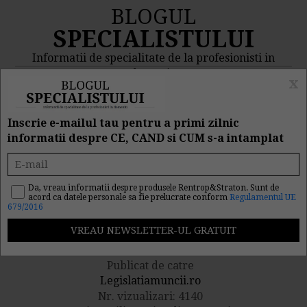
BLOGUL
SPECIALISTULUI
Informatii de specialitate de la profesionisti in
domeniu
x
MENIU
CAUTA
Inscrie e-mailul tau pentru a primi zilnic
informatii despre CE, CAND si CUM s-a intamplat
Care sunt
responsabilitatile unui
Da, vreau informatii despre produsele Rentrop&Straton. Sunt de
acord ca datele personale sa fie prelucrate conform
Regulamentul UE
679/2016
lucrator desemnat?
Publicat de catre
Legislatiamuncii.ro
Nr. vizualizari: 4140