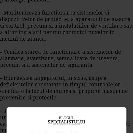
- Monitorizeaza functionarea sistemelor si
dispozitivelor de protectie, a aparaturii de masura
si control, precum si a instalatiilor de ventilare sau
a altor instalatii pentru controlul noxelor in
mediul de munca.
- Verifica starea de functionare a sistemelor de
alarmare, avertizare, semnalizare de urgenta,
precum si a sistemelor de siguranta.
- Informeaza angajatorul, in scris, asupra
deficientelor constatate in timpul controalelor
efectuate la locul de munca si propune masuri de
prevenire si protectie.
- Tine evidenta echipamentelor de munca si
urmareste ca verificarile periodice si, daca este
cazul, incercarile periodice ale echipamentelor de
munca sa fie efectuate de persoane competente.