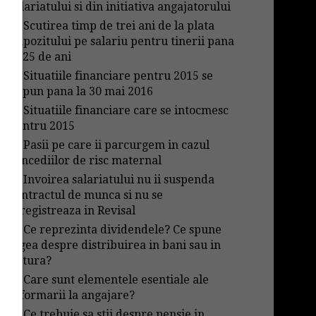
salariatului si din initiativa angajatorului
→
Scutirea timp de trei ani de la plata
impozitului pe salariu pentru tinerii pana
in 25 de ani
→
Situatiile financiare pentru 2015 se
depun pana la 30 mai 2016
→
Situatiile financiare care se intocmesc
pentru 2015
→
Pasii pe care ii parcurgem in cazul
concediilor de risc maternal
→
Invoirea salariatului nu ii suspenda
contractul de munca si nu se
inregistreaza in Revisal
→
Ce reprezinta dividendele? Ce spune
legea despre distribuirea in bani sau in
natura?
→
Care sunt elementele esentiale ale
informarii la angajare?
→
Ce trebuie sa stii despre pensie in