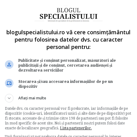
 pensionare s-a modificat!
aduce noua lege a pensiilor?
exact in noul ghid:
 pensiilor. Ghid practic!
blogulspecialistului.ro vă cere consimțământul
 Click AICI <<
pentru folosirea datelor dvs. cu caracter
personal pentru:
completarea Nomenclatorului privind obligatiile de
rea impozitului pe veniturile realizate din
Publicitate și conținut personalizat, măsurători ale
 de la fiduciar la beneficiarul nerezident in
publicității și de conținut, cercetarea audienței și
ructiunilor de completare a formularului 100
dezvoltarea serviciilor
 la bugetul de stat".
Stocarea și/sau accesarea informațiilor de pe un
dispozitiv
Aflați mai multe
Datele dvs. cu caracter personal vor fi prelucrate, iar informațiile de pe
e cu retinere la sursa
dispozitiv (cookie-uri, identificatori unici și alte date de pe dispozitiv) pot
fi stocate, accesate de și trimise către 198 de parteneri sau pot fi folosite
în mod specific de acest site. Noi și partenerii noștri putem folosi date
exacte de localizare geografică.
Lista partenerilor.
Unii furnizori vă pot prelucra datele cu caracter personal în interes