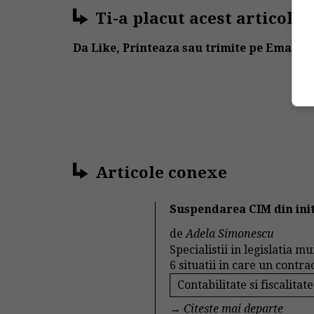
Ti-a placut acest articol?
Da Like, Printeaza sau trimite pe Email!
Articole conexe
Suspendarea CIM din initi
de
Adela Simonescu
Specialistii in legislatia m
6 situatii in care un contra
Contabilitate si fiscalitate
→
Citeste mai departe