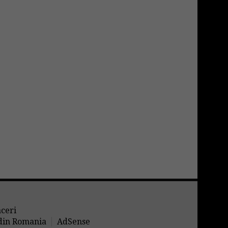
aceri
 din Romania
AdSense