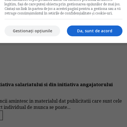
legitim, față de care puteți obiecta prin gestionarea opțiunilor de mai jos.
Votati articolul
Căutați un link în partea de jos a acestei pagini pentru a gestiona sau a vă
retrage consimțământul în setările de confidențialitate și cookie-uri.
Rating:
Gestionați opțiunile
Da, sunt de acord
Nota:
5
din
1
voturi
ativa salariatului si din initiativa angajatorului
uncii amintesc in materialul dat publicitatii care sunt cele
ct individual de munca se poate...