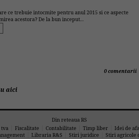
iare ce trebuie intocmite pentru anul 2015 si ce aspecte
mirea acestora? De la bun inceput...
0 comentarii
u aici
Din reteaua RS
 tva
Fiscalitate
Contabilitate
Timp liber
Idei de af
nagement
Libraria R&S
Stiri juridice
Stiri agricole