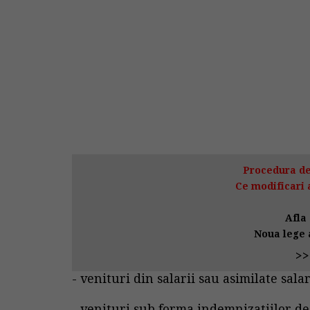
Procedura de
Ce modificari 
Afla 
Noua lege a
>>
- venituri din salarii sau asimilate salar
- venituri sub forma indemnizatiilor de