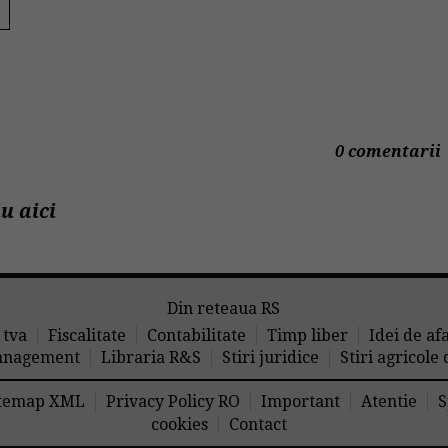
0 comentarii
u aici
Din reteaua RS
 tva
Fiscalitate
Contabilitate
Timp liber
Idei de af
nagement
Libraria R&S
Stiri juridice
Stiri agricole
temap XML
Privacy Policy RO
Important
Atentie
S
cookies
Contact