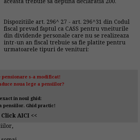
aceasta trebuie sa depuna declaratia 200.
Dispozitiile art. 296^ 27 - art. 296^31 din Codul
fiscal prevad faptul ca CASS pentru vneiturile
din dividende personale care nu se realizeaza
intr-un an fiscal trebuie sa fie platite pentru
urmatoarele tipuri de venituri:
 pensionare s-a modificat!
aduce noua lege a pensiilor?
exact in noul ghid:
 pensiilor. Ghid practic!
 Click AICI <<
iilor,
 somaj,