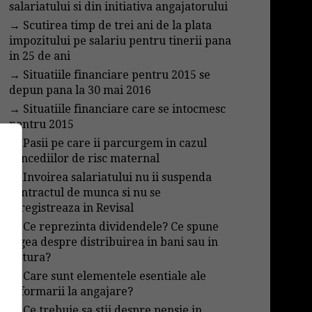
salariatului si din initiativa angajatorului
→
Scutirea timp de trei ani de la plata
impozitului pe salariu pentru tinerii pana
in 25 de ani
→
Situatiile financiare pentru 2015 se
depun pana la 30 mai 2016
→
Situatiile financiare care se intocmesc
pentru 2015
→
Pasii pe care ii parcurgem in cazul
concediilor de risc maternal
→
Invoirea salariatului nu ii suspenda
contractul de munca si nu se
inregistreaza in Revisal
→
Ce reprezinta dividendele? Ce spune
legea despre distribuirea in bani sau in
natura?
→
Care sunt elementele esentiale ale
informarii la angajare?
→
Ce trebuie sa stii despre pensie in