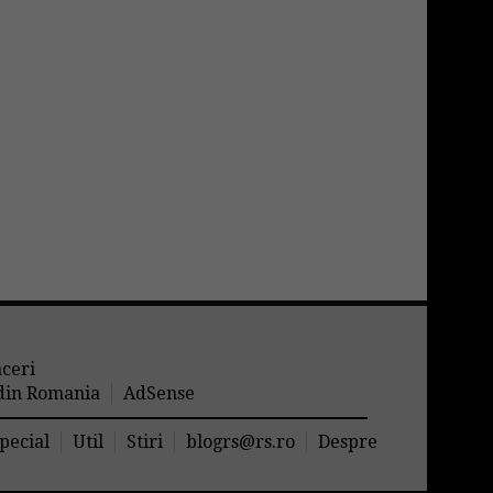
aceri
 din Romania
AdSense
pecial
Util
Stiri
blogrs@rs.ro
Despre