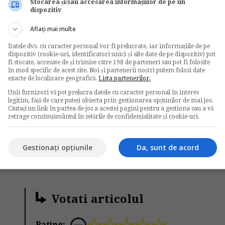
Stocarea și/sau accesarea informațiilor de pe un
zia de impunere anuala se achita in termen de cel
dispozitiv
eciziei.
Aflați mai multe
atate nu se retine la sursa si se datoreaza numai de
Datele dvs. cu caracter personal vor fi prelucrate, iar informațiile de pe
 cazurile expres prevazute de art. 296^ 27 din
dispozitiv (cookie-uri, identificatori unici și alte date de pe dispozitiv) pot
fi stocate, accesate de și trimise către 198 de parteneri sau pot fi folosite
în mod specific de acest site. Noi și partenerii noștri putem folosi date
exacte de localizare geografică.
Lista partenerilor.
Unii furnizori vă pot prelucra datele cu caracter personal în interes
legitim, față de care puteți obiecta prin gestionarea opțiunilor de mai jos.
Căutați un link în partea de jos a acestei pagini pentru a gestiona sau a vă
lcontabilitate.ro
retrage consimțământul în setările de confidențialitate și cookie-uri.
s
cass persoana fizica
Gestionați opțiunile
Da, sunt de acord
Votati articolul
Rating: