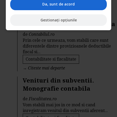
→
Citeste mai departe
Da, sunt de acord
Provizioane pentru clienti
Gestionați opțiunile
incerti. Monografie contabila
de
Contabilul.ro
Prin cele ce urmeaza, vom stabili care sunt
diferentele dintre provizioanele deductibile
fiscal si...
Contabilitate si fiscalitate
→
Citeste mai departe
Venituri din subventii.
Monografie contabila
de
Fiscalitatea.ro
Vom stabili mai jos in ce mod si cand
inregistram venitul din subventii aferent...