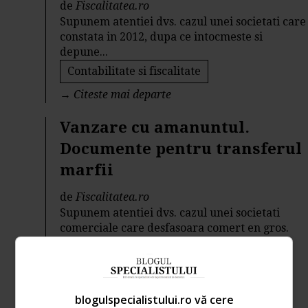
de
Fiscalitatea.ro
Supunem atentiei dvs. cazul unei societati care
constata in 2012, dupa ce intocmeste si
depune...
Contabilitate si fiscalitate
→
Citeste mai departe
Vanzare cu amanuntul.
Documente pentru transferul
marfii
de
Fiscalitatea.ro
Supunem atentiei dvs. cazul unei societati
comerciale care desfasoara comert en gros.
Intrarile de...
Contabilitate si fiscalitate
→
Citeste mai departe
blogulspecialistului.ro vă cere