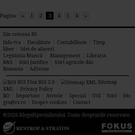
Pagina:
«
1
2
3
4
5
6
»
Din reteaua RS
Info tva
Fiscalitate
Contabilitate
Timp
liber
Idei de afaceri
Legislatia Muncii
Management
Libraria
R&S
Stiri juridice
Stiri agricole din
Romania
AdSense
RSS Flux RSS 2.0
Sitemap
XML
Privacy Policy
RO
Important
Atentie
Special
Util
Stiri
blo
grs@rs.ro
Despre cookies
Contact
©2026 BlogulSpecialistului. Toate drepturile rezervate.