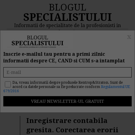
BLOGUL
SPECIALISTULUI
Informatii de specialitate de la profesionisti in
domeniu
x
MENIU
CAUTA
Inscrie e-mailul tau pentru a primi zilnic
informatii despre CE, CAND si CUM s-a intamplat
Rezultat cautare "omfp
3055/2009"
Da, vreau informatii despre produsele Rentrop&Straton. Sunt de
acord ca datele personale sa fie prelucrate conform
Regulamentul UE
679/2016
Cautarea facuta dupa cuvantul/sirul de cuvinte "
omfp
3055/2009
" a returnat 102 articole.
Inregistrare contabila
gresita. Corectarea erorii