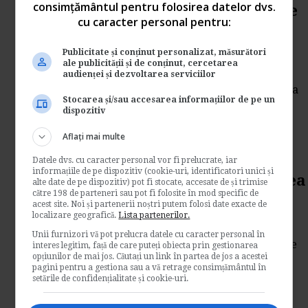
consimțământul pentru folosirea datelor dvs.
Reevaluarea mijloacelor fixe
cu caracter personal pentru:
este obligatorie?
Publicitate și conținut personalizat, măsurători
de
Contabilul.ro
ale publicității și de conținut, cercetarea
Vom afla daca societatea care nu detine in
audienței și dezvoltarea serviciilor
patrimoniu terenuri si cladiri este obligata sa
Stocarea și/sau accesarea informațiilor de pe un
se...
dispozitiv
Contabilitate si fiscalitate
Aflați mai multe
→
Citeste mai departe
Datele dvs. cu caracter personal vor fi prelucrate, iar
informațiile de pe dispozitiv (cookie-uri, identificatori unici și
Creante neincasate. Scoaterea
alte date de pe dispozitiv) pot fi stocate, accesate de și trimise
către 198 de parteneri sau pot fi folosite în mod specific de
din gestiune
acest site. Noi și partenerii noștri putem folosi date exacte de
localizare geografică.
Lista partenerilor.
de
Contabilul.ro
Unii furnizori vă pot prelucra datele cu caracter personal în
Vom analiza situatia unei societati cu creante
interes legitim, față de care puteți obiecta prin gestionarea
opțiunilor de mai jos. Căutați un link în partea de jos a acestei
neincasate de la anumiti parteneri, firme
pagini pentru a gestiona sau a vă retrage consimțământul în
radiate,...
setările de confidențialitate și cookie-uri.
Contabilitate si fiscalitate