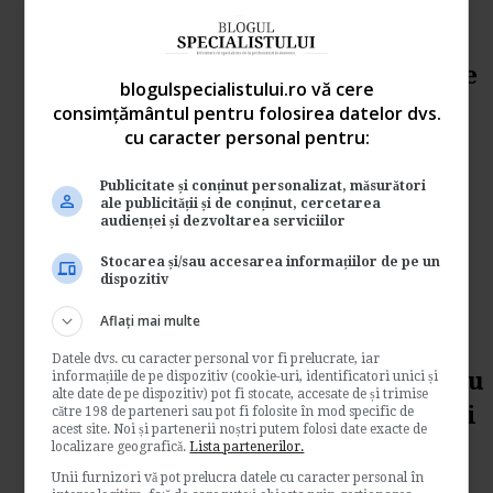
→
Citeste mai departe
Facturi omise la inregistrare
blogulspecialistului.ro vă cere
in 2012. Tratament fiscal si
consimțământul pentru folosirea datelor dvs.
cu caracter personal pentru:
contabil
de
Contabilul.ro
Publicitate și conținut personalizat, măsurători
ale publicității și de conținut, cercetarea
Vom stabili mai jos cum inregistram
audienței și dezvoltarea serviciilor
urmatoarele facturi omise la inregistrare in
2012: factura...
Stocarea și/sau accesarea informațiilor de pe un
dispozitiv
Contabilitate si fiscalitate
Aflați mai multe
→
Citeste mai departe
Datele dvs. cu caracter personal vor fi prelucrate, iar
Inregistrari contabile pentru
informațiile de pe dispozitiv (cookie-uri, identificatori unici și
alte date de pe dispozitiv) pot fi stocate, accesate de și trimise
refacturare chirie si utilitati
către 198 de parteneri sau pot fi folosite în mod specific de
acest site. Noi și partenerii noștri putem folosi date exacte de
localizare geografică.
Lista partenerilor.
de
Contabilul.ro
Unii furnizori vă pot prelucra datele cu caracter personal în
Vom analiza mai jos cazul unei societati