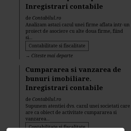
Inregistrari contabile
de
Contabilul.ro
Analizam astazi cazul unei firme aflata intr-un
proiect de asociere cu alte doua firme, fiind
si...
Contabilitate si fiscalitate
→
Citeste mai departe
Cumpararea si vanzarea de
bunuri imobiliare.
Inregistrari contabile
de
Contabilul.ro
Supunem atentiei dvs. cazul unei societati care
are ca obiect de activitate cumpararea si
vanzarea...
Contabilitate si fiscalitate