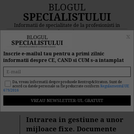
BLOGUL
SPECIALISTULUI
Informatii de specialitate de la profesionisti in
domeniu
x
MENIU
CAUTA
Inscrie e-mailul tau pentru a primi zilnic
informatii despre CE, CAND si CUM s-a intamplat
Rezultat cautare "omfp
3055/2009"
Da, vreau informatii despre produsele Rentrop&Straton. Sunt de
acord ca datele personale sa fie prelucrate conform
Regulamentul UE
679/2016
Cautarea facuta dupa cuvantul/sirul de cuvinte "
omfp
3055/2009
" a returnat 102 articole.
Intrarea in gestiune a unor
mijloace fixe. Documente