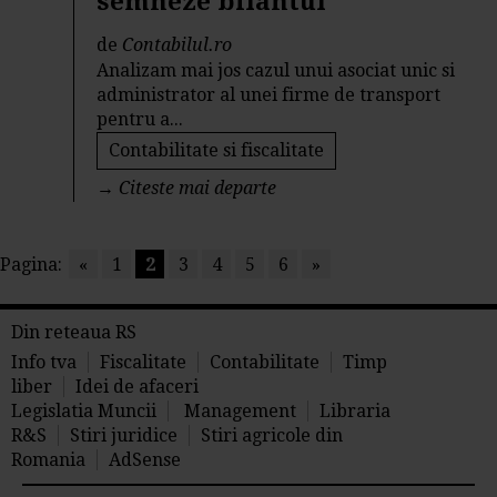
semneze bilantul
de
Contabilul.ro
Analizam mai jos cazul unui asociat unic si
administrator al unei firme de transport
pentru a...
Contabilitate si fiscalitate
→
Citeste mai departe
Pagina:
«
1
2
3
4
5
6
»
Din reteaua RS
Info tva
Fiscalitate
Contabilitate
Timp
liber
Idei de afaceri
Legislatia Muncii
Management
Libraria
R&S
Stiri juridice
Stiri agricole din
Romania
AdSense