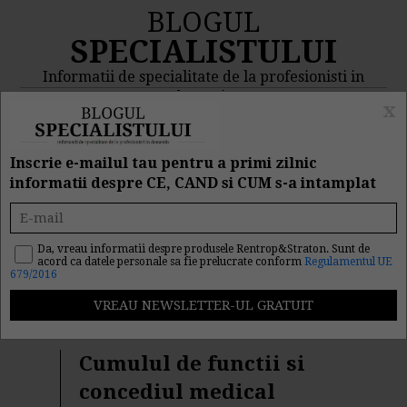
BLOGUL
SPECIALISTULUI
Informatii de specialitate de la profesionisti in
domeniu
x
MENIU
CAUTA
Inscrie e-mailul tau pentru a primi zilnic
informatii despre CE, CAND si CUM s-a intamplat
Rezultat cautare
"ministerul muncii"
Da, vreau informatii despre produsele Rentrop&Straton. Sunt de
acord ca datele personale sa fie prelucrate conform
Regulamentul UE
679/2016
Cautarea facuta dupa cuvantul/sirul de cuvinte
"
ministerul muncii
" a returnat 350 articole.
Cumulul de functii si
concediul medical