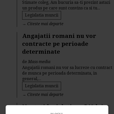
Stimate coleg, Am bucuria sa-ti prezint astazi
un produs pe care sunt convins ca si tu...
Legislatia muncii
→
Citeste mai departe
Angajatii romani nu vor
contracte pe perioade
determinate
de
Mass-media
Angajatii romani nu vor sa lucreze cu contract
de munca pe perioada determinata, in
general,...
Legislatia muncii
→
Citeste mai departe
Noutati legislative - 540 lei