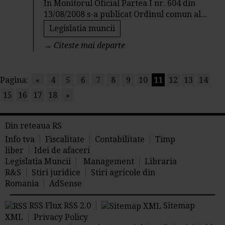
In Monitorul Oficial Partea I nr. 604 din
13/08/2008 s-a publicat Ordinul comun al...
Legislatia muncii
→
Citeste mai departe
Pagina:
«
4
5
6
7
8
9
10
11
12
13
14
15
16
17
18
»
Din reteaua RS
Info tva
Fiscalitate
Contabilitate
Timp
liber
Idei de afaceri
Legislatia Muncii
Management
Libraria
R&S
Stiri juridice
Stiri agricole din
Romania
AdSense
RSS Flux RSS 2.0
Sitemap
XML
Privacy Policy