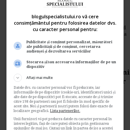
salariul de baza minim brut
pe tara
blogulspecialistului.ro vă cere
de
Gabriela Chirazof
consimțământul pentru folosirea datelor dvs.
Guvernul a stabilit prin hotarare ca incepand
cu caracter personal pentru:
cu data de 1 octombrie 2008, pentru perioada
01...
Publicitate și conținut personalizat, măsurători
ale publicității și de conținut, cercetarea
Legislatia muncii
audienței și dezvoltarea serviciilor
→
Citeste mai departe
Stocarea și/sau accesarea informațiilor de pe un
dispozitiv
Mamicile de tripleti si gemeni
Aflați mai multe
pot obtine indemnizatii doar
Datele dvs. cu caracter personal vor fi prelucrate, iar
in instanta
informațiile de pe dispozitiv (cookie-uri, identificatori unici și
alte date de pe dispozitiv) pot fi stocate, accesate de și trimise
de
Mass-media
către 198 de parteneri sau pot fi folosite în mod specific de
acest site. Noi și partenerii noștri putem folosi date exacte de
Hotararea Curtii de Apel Alba, prin care o
localizare geografică.
Lista partenerilor.
mamica de tripleti primea dreptul la
Unii furnizori vă pot prelucra datele cu caracter personal în
indemnizatii...
interes legitim, față de care puteți obiecta prin gestionarea
opțiunilor de mai jos. Căutați un link în partea de jos a acestei
Legislatia muncii