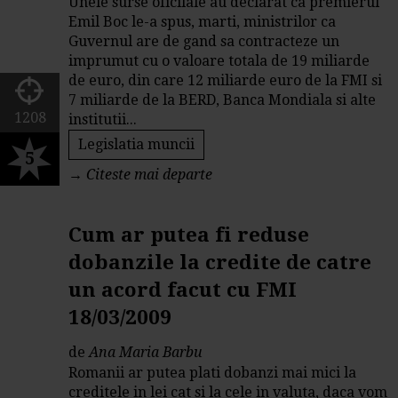
Unele surse oficilale au declarat ca premierul
Emil Boc le-a spus, marti, ministrilor ca
Guvernul are de gand sa contracteze un
imprumut cu o valoare totala de 19 miliarde
de euro, din care 12 miliarde euro de la FMI si
7 miliarde de la BERD, Banca Mondiala si alte
1208
institutii...
Legislatia muncii
5
→
Citeste mai departe
Cum ar putea fi reduse
dobanzile la credite de catre
un acord facut cu FMI
18/03/2009
de
Ana Maria Barbu
Romanii ar putea plati dobanzi mai mici la
creditele in lei cat si la cele in valuta, daca vom