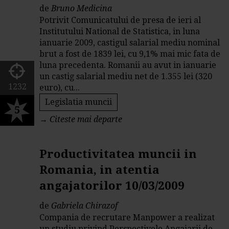
de
Bruno Medicina
Potrivit Comunicatului de presa de ieri al
Institutului National de Statistica, in luna
ianuarie 2009, castigul salarial mediu nominal
brut a fost de 1839 lei, cu 9,1% mai mic fata de
luna precedenta. Romanii au avut in ianuarie
un castig salarial mediu net de 1.355 lei (320
1232
euro), cu...
Legislatia muncii
5
→
Citeste mai departe
Productivitatea muncii in
Romania, in atentia
angajatorilor 10/03/2009
de
Gabriela Chirazof
Compania de recrutare Manpower a realizat
un studiu privind Perspectivele Angajarii de