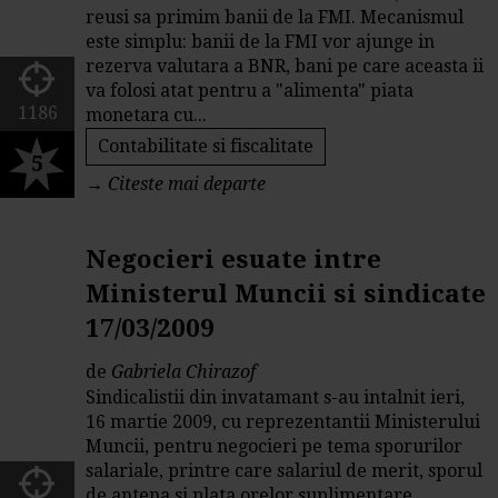
reusi sa primim banii de la FMI. Mecanismul
este simplu: banii de la FMI vor ajunge in
rezerva valutara a BNR, bani pe care aceasta ii
va folosi atat pentru a "alimenta" piata
1186
monetara cu...
Contabilitate si fiscalitate
5
→
Citeste mai departe
Negocieri esuate intre
Ministerul Muncii si sindicate
17/03/2009
de
Gabriela Chirazof
Sindicalistii din invatamant s-au intalnit ieri,
16 martie 2009, cu reprezentantii Ministerului
Muncii, pentru negocieri pe tema sporurilor
salariale, printre care salariul de merit, sporul
de antena si plata orelor suplimentare.