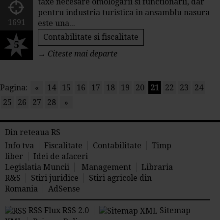
taxe necesare omologarii si functionarii, dar
pentru industria turistica in ansamblu nasura
1691
este una...
Contabilitate si fiscalitate
5
→
Citeste mai departe
Pagina:
«
14
15
16
17
18
19
20
21
22
23
24
25
26
27
28
»
Din reteaua RS
Info tva
Fiscalitate
Contabilitate
Timp
liber
Idei de afaceri
Legislatia Muncii
Management
Libraria
R&S
Stiri juridice
Stiri agricole din
Romania
AdSense
RSS Flux RSS 2.0
Sitemap