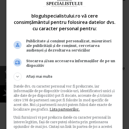
premierul Emil Boc nu par a
fi atat de eficiente pe cat ar
blogulspecialistului.ro vă cere
consimțământul pentru folosirea datelor dvs.
trebui 17/03/2009
cu caracter personal pentru:
de
Ana Maria Barbu
Publicitate și conținut personalizat, măsurători
Probabilitatea ca Guvernul sa isi tina
ale publicității și de conținut, cercetarea
promisiunea de a nu impozita profitul
audienței și dezvoltarea serviciilor
reinvestit, incepand cu 1 aprilie, este tot mai
Stocarea și/sau accesarea informațiilor de pe un
mica. Pentru a putea intra in vigoare la
dispozitiv
termenul promis, masura cea mai asteptata de
oamenii de afaceri, din intregul set de solutii
Aflați mai multe
1224
anticriza ale exefcutivului,...
Datele dvs. cu caracter personal vor fi prelucrate, iar
Contabilitate si fiscalitate
informațiile de pe dispozitiv (cookie-uri, identificatori unici și
5
alte date de pe dispozitiv) pot fi stocate, accesate de și trimise
→
Citeste mai departe
către 198 de parteneri sau pot fi folosite în mod specific de
acest site. Noi și partenerii noștri putem folosi date exacte de
localizare geografică.
Lista partenerilor.
Reducerea taxelor si scutirea
Unii furnizori vă pot prelucra datele cu caracter personal în
interes legitim, față de care puteți obiecta prin gestionarea
de impozit pe profitul
opțiunilor de mai jos. Căutați un link în partea de jos a acestei