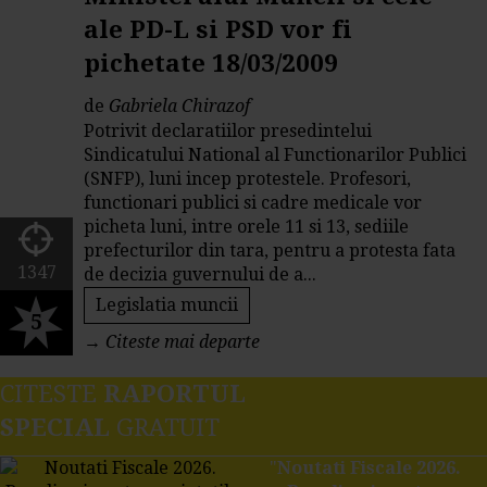
ale PD-L si PSD vor fi
pichetate 18/03/2009
de
Gabriela Chirazof
Potrivit declaratiilor presedintelui
Sindicatului National al Functionarilor Publici
(SNFP), luni incep protestele. Profesori,
functionari publici si cadre medicale vor
picheta luni, intre orele 11 si 13, sediile
prefecturilor din tara, pentru a protesta fata
1347
de decizia guvernului de a...
Legislatia muncii
5
→
Citeste mai departe
CITESTE
RAPORTUL
SPECIAL
GRATUIT
"
Noutati Fiscale 2026.