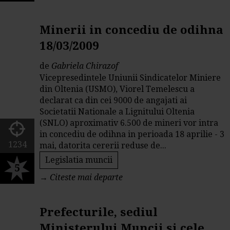
Minerii in concediu de odihna
18/03/2009
de
Gabriela Chirazof
Vicepresedintele Uniunii Sindicatelor Miniere
din Oltenia (USMO), Viorel Temelescu a
declarat ca din cei 9000 de angajati ai
Societatii Nationale a Lignitului Oltenia
(SNLO) aproximativ 6.500 de mineri vor intra
in concediu de odihna in perioada 18 aprilie - 3
1234
mai, datorita cererii reduse de...
Legislatia muncii
5
→
Citeste mai departe
Prefecturile, sediul
Ministerului Muncii si cele