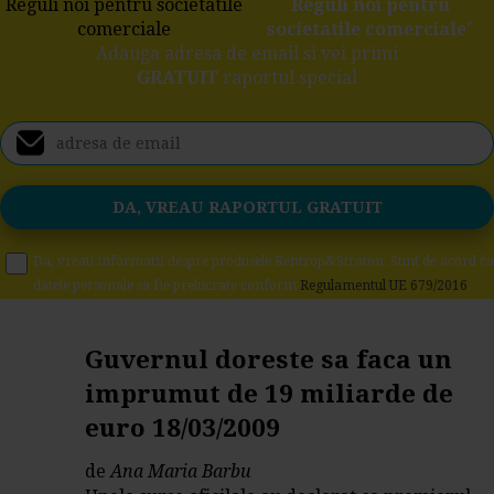
Reguli noi pentru
societatile comerciale
"
Adauga adresa de email si vei primi
GRATUIT
raportul special
Da, vreau informatii despre produsele Rentrop&Straton. Sunt de acord ca
datele personale sa fie prelucrate conform
Regulamentul UE 679/2016
Guvernul doreste sa faca un
imprumut de 19 miliarde de
euro 18/03/2009
de
Ana Maria Barbu