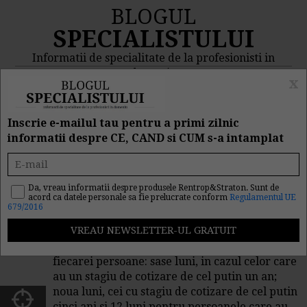
BLOGUL
SPECIALISTULUI
Informatii de specialitate de la profesionisti in
domeniu
x
MENIU
CAUTA
Inscrie e-mailul tau pentru a primi zilnic
informatii despre CE, CAND si CUM s-a intamplat
Indemnizatia de somaj pe
inca 3 luni in 2009 19/03/2009
Da, vreau informatii despre produsele Rentrop&Straton. Sunt de
acord ca datele personale sa fie prelucrate conform
Regulamentul UE
679/2016
de
Gabriela Chirazof
Somajul se acorda pe perioade stabilite
diferentiat, in functie de stagiul de cotizare al
fiecarei persoane: sase luni, in cazul celor care
au un stagiu de cotizare de cel putin un an;
noua luni, cei cu stagiu de cotizare de cel putin
cinci ani si 12 luni pentru persoanele care au