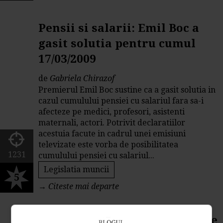
Pensii si salarii: Emil Boc a
gasit solutia pentru cumul
17/03/2009
de
Gabriela Chirazof
Premierul Emil Boc sustine ca a gasit solutia in
cazul cumulului pensiei cu salariul fara sa-i
afecteze pe medici, profesori, asistenti
maternali, actori. Potrivit declaratiilor
acestuia facute in cadrul unei emisiuni
televizate este vorba de posibilitatea
1231
cumulului pensiei cu salariul...
Legislatia muncii
5
→
Citeste mai departe
Masurile anticriza propuse de