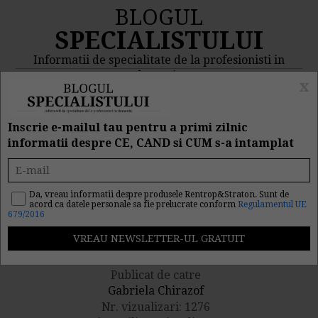
BLOGUL
SPECIALISTULUI
Informatii de specialitate de la profesionisti in
domeniu
x
MENIU
CAUTA
Inscrie e-mailul tau pentru a primi zilnic
informatii despre CE, CAND si CUM s-a intamplat
IMM-urile sunt afectate de
criza economica
Da, vreau informatii despre produsele Rentrop&Straton. Sunt de
acord ca datele personale sa fie prelucrate conform
Regulamentul UE
679/2016
18/03/2009
Publicat de catre
Gabriela Chirazof
Nr. vizualizari: 1276