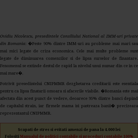
Ovidiu Nicolescu, presedintele Consiliului National al IMM-uri private
din Romania
: �Peste 90% dintre IMM-uri au probleme mai mari sa
mai mici legate de criza economica. Cele mai multe probleme sunt
legate de diminuarea comenzilor si de lipsa surselor de finantare.
Fenomenul se extinde destul de rapid la nivelul unui numar din ce in ce
mai mare�.
Potrivit presedintelui CNIPMMR dezghetarea creditarii este esentiala
pentru ca lipsa finatarii omoara si afacerile viabile. �Romania este mai
afectata din acest punct de vedere, deoarece 95% dintre banci depind
de capitalul strain, iar firmele mama isi pastreaza banii� precizeaza
reprezentantul CNIPMMR.
Scapati de stres si evitati amenzi de pana la 4.000 lei
Folositi
Manualul de politici contabile si proceduri contabile 100%