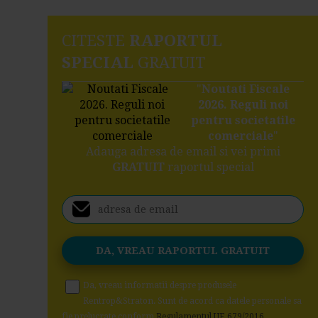
CITESTE
RAPORTUL
SPECIAL
GRATUIT
"
Noutati Fiscale
2026. Reguli noi
pentru societatile
comerciale
"
Adauga adresa de email si vei primi
GRATUIT
raportul special
Da, vreau informatii despre produsele
Rentrop&Straton. Sunt de acord ca datele personale sa
fie prelucrate conform
Regulamentul UE 679/2016