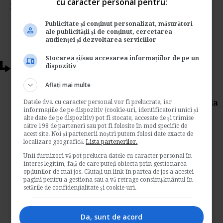
cu caracter personal pentru:
Nota:
5
din
1
voturi
Publicitate și conținut personalizat, măsurători
ale publicității și de conținut, cercetarea
audienței și dezvoltarea serviciilor
Stocarea și/sau accesarea informațiilor de pe un
Articole conexe
dispozitiv
Aflați mai multe
Ministerul Muncii: Proiect pentru
acordarea de beneficii de asistenta sociala
Datele dvs. cu caracter personal vor fi prelucrate, iar
informațiile de pe dispozitiv (cookie-uri, identificatori unici și
alte date de pe dispozitiv) pot fi stocate, accesate de și trimise
de
Www.legislatiamuncii.ro
către 198 de parteneri sau pot fi folosite în mod specific de
Ministerul Muncii a emis recent spre
acest site. Noi și partenerii noștri putem folosi date exacte de
dezbatere Proiectul de hotarare pentru
localizare geografică.
Lista partenerilor.
modificarea si completarea Normelor
Unii furnizori vă pot prelucra datele cu caracter personal în
metodologice de aplicare a...
interes legitim, față de care puteți obiecta prin gestionarea
opțiunilor de mai jos. Căutați un link în partea de jos a acestei
Legislatia muncii
pagini pentru a gestiona sau a vă retrage consimțământul în
setările de confidențialitate și cookie-uri.
→
Citeste mai departe
Da, sunt de acord
Modificarile din Codul Muncii au dus la