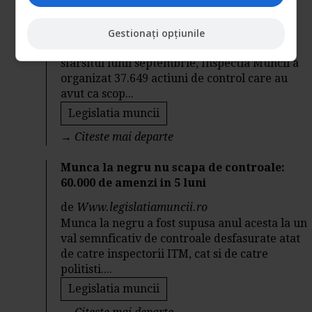
amenzi de peste 75 milioane de lei
de
Www.legislatiamuncii.ro
Gestionați opțiunile
Incepand cu data de 2 mai a.c. si pana la
sfarsitul lunii septembrie, Inspectia Muncii a
organizat 37.649 actiuni de control care au
avut ca scop...
Legislatia muncii
→
Citeste mai departe
Munca la negru nu scapa de controale:
60.000 de amenzi in 5 luni
de
Www.legislatiamuncii.ro
Munca la negru a fost supusa anul acesta la un
val semnficativ de controale desfasurate atat
de catre inspectorii ITM, cat si de catre
politisti....
Legislatia muncii