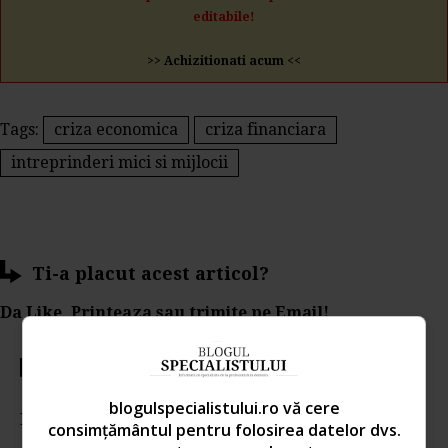
editabile!
>> Achizitionati acum <<
Tags:
criza economica
criza financiara
intreprinderi mici si mijlocii
Ti-a placut acest articol?
Da Like, Printeaza sau trimite pe Email!
Votati articolul
blogulspecialistului.ro vă cere
Rating:
consimțământul pentru folosirea datelor dvs.