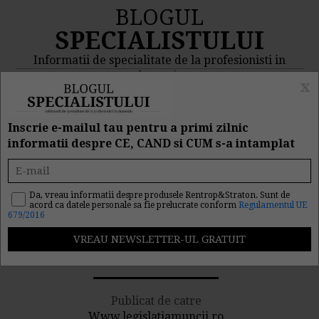
BLOGUL
SPECIALISTULUI
Informatii de specialitate de la profesionisti in
domeniu
x
MENIU
CAUTA
Inscrie e-mailul tau pentru a primi zilnic
informatii despre CE, CAND si CUM s-a intamplat
Ministerul Muncii: Proiect
pentru acordarea de
Da, vreau informatii despre produsele Rentrop&Straton. Sunt de
acord ca datele personale sa fie prelucrate conform
Regulamentul UE
679/2016
beneficii de asistenta
sociala
Publicat de catre
Www.legislatiamuncii.ro