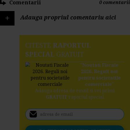
Comentarii
0 comentarii
+
Adauga propriul comentariu aici
CITESTE
RAPORTUL
SPECIAL
GRATUIT
"
Noutati Fiscale
2026. Reguli noi
pentru societatile
comerciale
"
Adauga adresa de email si vei primi
GRATUIT
raportul special