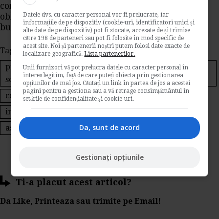
conditionata achitarea de catre beneficiari a
Datele dvs. cu caracter personal vor fi prelucrate, iar
obligatiilor legale fata de bugetul local pentru
informațiile de pe dispozitiv (cookie-uri, identificatori unici și
bunurile pe care le detin in proprietate.
alte date de pe dispozitiv) pot fi stocate, accesate de și trimise
către 198 de parteneri sau pot fi folosite în mod specific de
acest site. Noi și partenerii noștri putem folosi date exacte de
Tags:
ministerul muncii
localizare geografică.
Lista partenerilor.
proiect pentru acordarea de beneficii de asistenta
Unii furnizori vă pot prelucra datele cu caracter personal în
interes legitim, față de care puteți obiecta prin gestionarea
sociala
opțiunilor de mai jos. Căutați un link în partea de jos a acestei
pagini pentru a gestiona sau a vă retrage consimțământul în
concediu
setările de confidențialitate și cookie-uri.
indemnizatia lunara pentru cresterea copilului
Da, sunt de acord
asigurari sociale
burse de studiu
Gestionați opțiunile
Ti-a placut acest articol?
Da Like, Printeaza sau trimite pe Email!