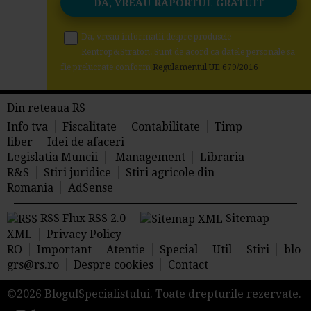
Da, vreau informatii despre produsele
Rentrop&Straton. Sunt de acord ca datele personale sa
fie prelucrate conform
Regulamentul UE 679/2016
Din reteaua RS
Info tva
Fiscalitate
Contabilitate
Timp
liber
Idei de afaceri
Legislatia Muncii
Management
Libraria
R&S
Stiri juridice
Stiri agricole din
Romania
AdSense
RSS Flux RSS 2.0
Sitemap
XML
Privacy Policy
RO
Important
Atentie
Special
Util
Stiri
blo
grs@rs.ro
Despre cookies
Contact
©2026 BlogulSpecialistului. Toate drepturile rezervate.