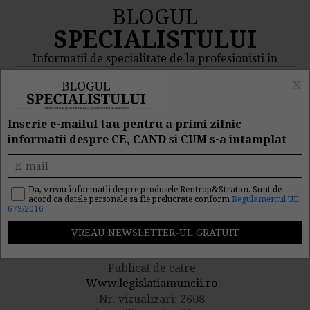
BLOGUL
SPECIALISTULUI
Informatii de specialitate de la profesionisti in
domeniu
x
MENIU
CAUTA
Inscrie e-mailul tau pentru a primi zilnic
informatii despre CE, CAND si CUM s-a intamplat
Munca la negru nu scapa
de controale: 60.000 de
Da, vreau informatii despre produsele Rentrop&Straton. Sunt de
acord ca datele personale sa fie prelucrate conform
Regulamentul UE
679/2016
amenzi in 5 luni
Publicat de catre
Www.legislatiamuncii.ro
Nr. vizualizari: 2608