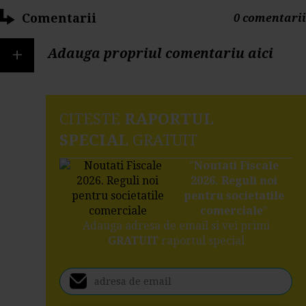
Comentarii
0 comentarii
+
Adauga propriul comentariu aici
CITESTE
RAPORTUL
SPECIAL
GRATUIT
"
Noutati Fiscale
2026. Reguli noi
pentru societatile
comerciale
"
Adauga adresa de email si vei primi
GRATUIT
raportul special