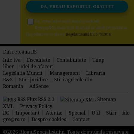
Da, vreau informatii despre produsele
Rentrop&Straton. Sunt de acord ca datele personale sa
fie prelucrate conform
Regulamentul UE 679/2016
Din reteaua RS
Info tva
Fiscalitate
Contabilitate
Timp
liber
Idei de afaceri
Legislatia Muncii
Management
Libraria
R&S
Stiri juridice
Stiri agricole din
Romania
AdSense
RSS Flux RSS 2.0
Sitemap
XML
Privacy Policy
RO
Important
Atentie
Special
Util
Stiri
blo
grs@rs.ro
Despre cookies
Contact
©2026 BlogulSpecialistului. Toate drepturile rezervate.