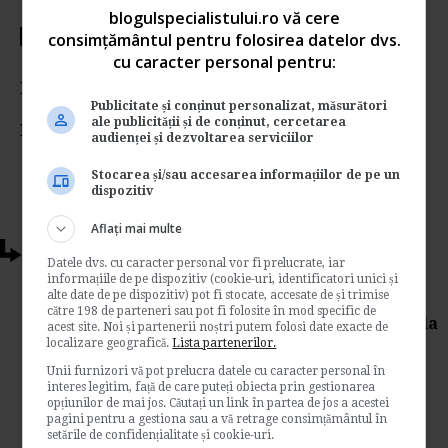
blogulspecialistului.ro vă cere
consimțământul pentru folosirea datelor dvs.
Votati articolul
cu caracter personal pentru:
Rating:
Publicitate și conținut personalizat, măsurători
ale publicității și de conținut, cercetarea
Nota:
5
din
1
voturi
audienței și dezvoltarea serviciilor
Stocarea și/sau accesarea informațiilor de pe un
dispozitiv
Aflați mai multe
Articole conexe
Datele dvs. cu caracter personal vor fi prelucrate, iar
informațiile de pe dispozitiv (cookie-uri, identificatori unici și
alte date de pe dispozitiv) pot fi stocate, accesate de și trimise
Ministerul Muncii: Proiect pentru
către 198 de parteneri sau pot fi folosite în mod specific de
acordarea de beneficii de asistenta sociala
acest site. Noi și partenerii noștri putem folosi date exacte de
localizare geografică.
Lista partenerilor.
de
Www.legislatiamuncii.ro
Unii furnizori vă pot prelucra datele cu caracter personal în
Ministerul Muncii a emis recent spre
interes legitim, față de care puteți obiecta prin gestionarea
dezbatere Proiectul de hotarare pentru
opțiunilor de mai jos. Căutați un link în partea de jos a acestei
pagini pentru a gestiona sau a vă retrage consimțământul în
modificarea si completarea Normelor
setările de confidențialitate și cookie-uri.
metodologice de aplicare a...