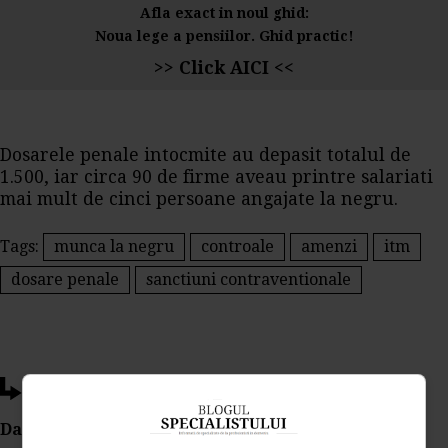
Afla exact in noul ghid:
Noua lege a pensiilor. Ghid practic!
>> Click AICI <<
Dosarele penale intocmite au depasit totalul de
1.500, iar circa 90 de firme aveau printre salariati
mai mult de cinci persoane angajate la negru.
Tags:
munca la negru
controale
amenzi
itm
dosare penale
sanctiuni contraventionale
Ti-a placut acest articol?
Da Like, Printeaza sau trimite pe Email!