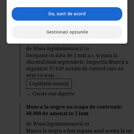
Legislatia muncii
Da, sunt de acord
→
Citeste mai departe
Modificarile din Codul Muncii au dus la
Gestionați opțiunile
amenzi de peste 75 milioane de lei
de
Www.legislatiamuncii.ro
Incepand cu data de 2 mai a.c. si pana la
sfarsitul lunii septembrie, Inspectia Muncii a
organizat 37.649 actiuni de control care au
avut ca scop...
Legislatia muncii
→
Citeste mai departe
Munca la negru nu scapa de controale:
60.000 de amenzi in 5 luni
de
Www.legislatiamuncii.ro
Munca la negru a fost supusa anul acesta la un