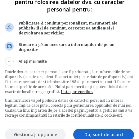
pentru folosirea datelor dvs. cu caracter
personal pentru:
Publicitate și conținut personalizat, măsurători ale
publicității și de conținut, cercetarea audienței și
dezvoltarea serviciilor
Stocarea și/sau accesarea informațiilor de pe un
dispozitiv
Aflați mai multe
Votati articolul
Datele dvs. cu caracter personal vor fi prelucrate, iar informațiile de pe
dispozitiv (cookie-uri, identificatori unici și alte date de pe dispozitiv) pot
Rating:
fi stocate, accesate de și trimise către 198 de parteneri sau pot fi folosite
în mod specific de acest site. Noi și partenerii noștri putem folosi date
exacte de localizare geografică.
Lista partenerilor.
Nota:
5
din
1
voturi
Unii furnizori vă pot prelucra datele cu caracter personal în interes
legitim, față de care puteți obiecta prin gestionarea opțiunilor de mai jos.
Căutați un link în partea de jos a acestei pagini pentru a gestiona sau a vă
retrage consimțământul în setările de confidențialitate și cookie-uri.
Gestionați opțiunile
Da, sunt de acord