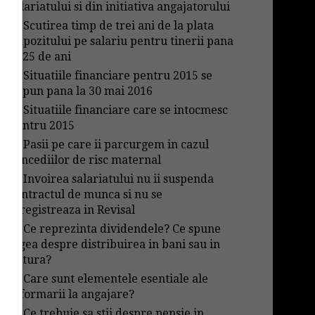
salariatului si din initiativa angajatorului
→
Scutirea timp de trei ani de la plata
impozitului pe salariu pentru tinerii pana
in 25 de ani
→
Situatiile financiare pentru 2015 se
depun pana la 30 mai 2016
→
Situatiile financiare care se intocmesc
pentru 2015
→
Pasii pe care ii parcurgem in cazul
concediilor de risc maternal
→
Invoirea salariatului nu ii suspenda
contractul de munca si nu se
inregistreaza in Revisal
→
Ce reprezinta dividendele? Ce spune
legea despre distribuirea in bani sau in
natura?
→
Care sunt elementele esentiale ale
informarii la angajare?
→
Ce trebuie sa stii despre pensie in