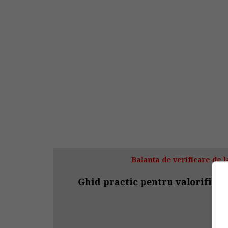
Balanta de verificare de la
Ghid practic pentru valorificar
>