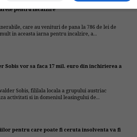
arele pentru incalzire
erabile, care au venituri de pana la 786 de lei de
mult in aceasta iarna pentru incalzire, a...
r Sobis vor sa faca 17 mil. euro din inchirierea a
der Sobis, fililala locala a grupului austriac
 activitati si in domeniul leasingului de...
lor pentru care poate fi ceruta insolventa va fi