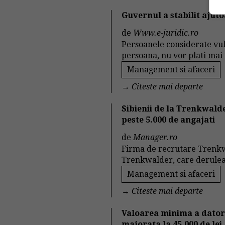
Guvernul a stabilit ajuto
de
Www.e-juridic.ro
Persoanele considerate vuln
persoana, nu vor plati mai 
Management si afaceri
→
Citeste mai departe
Sibienii de la Trenkwalde
peste 5.000 de angajati
de
Manager.ro
Firma de recrutare Trenkwal
Trenkwalder, care deruleaza
Management si afaceri
→
Citeste mai departe
Valoarea minima a datorii
majorata la 45.000 de lei