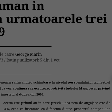
aman in
n urmatoarele trei
9
de catre
George Marin
73
/
Rating utilizatori: 5 din 1 vot
neaza sa faca nicio schimbare la nivelul personalului in trimestrul
d ca vor continua sa recruteze, potrivit studiului Manpower privind
mestrul al doilea din 2009.
Acesta este primul an in care previziunea neta de angajare este de
-4%, ceea ce inseamna ca diferenta dintre procentul companiilor