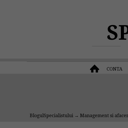
S
CONTA
BlogulSpecialistului
→
Management si afacer