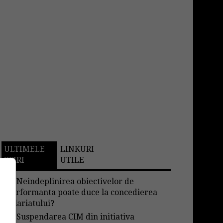
ULTIMELE
LINKURI
STIRI
UTILE
→
Neindeplinirea obiectivelor de
performanta poate duce la concedierea
salariatului?
→
Suspendarea CIM din initiativa