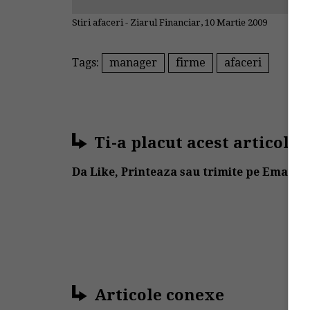
Stiri afaceri - Ziarul Financiar, 10 Martie 2009
Tags:
manager
firme
afaceri
Ti-a placut acest articol?
Da Like, Printeaza sau trimite pe Email!
Articole conexe