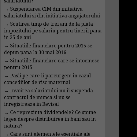
salariatului?
→
Suspendarea CIM din initiativa
salariatului si din initiativa angajatorului
→
Scutirea timp de trei ani de la plata
impozitului pe salariu pentru tinerii pana
in 25 de ani
→
Situatiile financiare pentru 2015 se
depun pana la 30 mai 2016
→
Situatiile financiare care se intocmesc
pentru 2015
→
Pasii pe care ii parcurgem in cazul
concediilor de risc maternal
→
Invoirea salariatului nu ii suspenda
contractul de munca si nu se
inregistreaza in Revisal
→
Ce reprezinta dividendele? Ce spune
legea despre distribuirea in bani sau in
natura?
→
Care sunt elementele esentiale ale