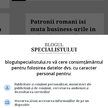
Patronii romani isi
a
muta business-urile in
Bulgaria. Dincolo e mai
ieftin 06/03/2009
de
George Marin
Alaturi de romani, si grecii sunt
blogulspecialistului.ro vă cere consimțământul
atrasi de mediul de afaceri bulgaresc
pentru folosirea datelor dvs. cu caracter
ot
Costurile operationale sunt cu pana
lor
personal pentru:
la 40% mai mici decat in Romania
Atrasi de fiscalitatea redusa si de
rul
Publicitate și conținut personalizat, măsurători ale
tarifele mai mici la utilitati, patronii
publicității și de conținut, cercetarea audienței și
romani sunt tot mai tentati sa-si
dezvoltarea serviciilor
transfere operatiunile la sud de...
1075
Stocarea și/sau accesarea informațiilor de pe un
Management si afaceri
dispozitiv