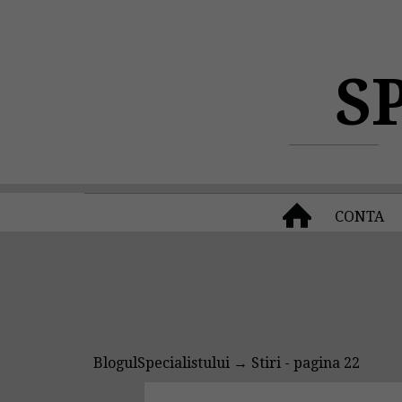
S
CONTA
BlogulSpecialistului
→ Stiri - pagina 22