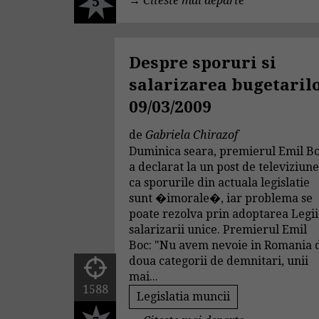
5
→
Citeste mai departe
Despre sporuri si
salarizarea bugetaril
09/03/2009
de
Gabriela Chirazof
Duminica seara, premierul Emil B
a declarat la un post de televiziun
ca sporurile din actuala legislatie
sunt �imorale�, iar problema se
poate rezolva prin adoptarea Legii
salarizarii unice. Premierul Emil
Boc: "Nu avem nevoie in Romania 
doua categorii de demnitari, unii
mai...
1588
Legislatia muncii