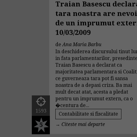
Traian Basescu declar
tara noastra are nevo
de un imprumut exte
10/03/2009
de
Ana Maria Barbu
In deschiderea discursului tinut lu
in fata parlamentarilor, presedint
Traian Basescu a declarat ca
majoritatea parlamentara si Coalit
ce guverneaza tara pot fi sansa
noastra de a depasi criza. Ba mai
mult decat atat, acesta a pledat
pentru un imprumut extern, ca o
�centura de...
1593
Contabilitate si fiscalitate
5
→
Citeste mai departe