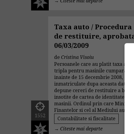
5
→
Citeste mai departe
Taxa auto / Procedura
de restituire, aprobat
06/03/2009
de
Cristina Visoiu
Persoanele care au platit taxa auto
tripla pentru masinile cumparate
inainte de 15 decembrie 2008, dar
inmatriculate dupa aceasta data, p
depune cereri de restituire a bani
insotite de cartea de identitate a
masinii. Ordinul prin care Ministe
Finantelor si cel al Mediului au...
1552
Contabilitate si fiscalitate
5
→
Citeste mai departe