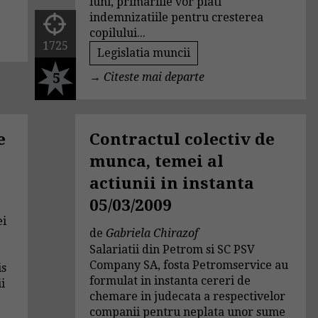
luni, primariile vor plati
indemnizatiile pentru cresterea
copilului...
1725
Legislatia muncii
5
→
Citeste mai departe
e
Contractul colectiv de
munca, temei al
actiunii in instanta
05/03/2009
ei
de
Gabriela Chirazof
Salariatii din Petrom si SC PSV
Company SA, fosta Petromservice au
is
formulat in instanta cereri de
ii
chemare in judecata a respectivelor
companii pentru neplata unor sume