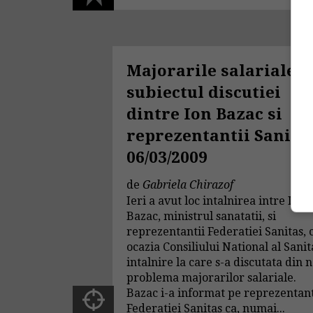
Majorarile salariale,
subiectul discutiei
dintre Ion Bazac si
reprezentantii Sanita
06/03/2009
de
Gabriela Chirazof
Ieri a avut loc intalnirea intre Ion
Bazac, ministrul sanatatii, si
reprezentantii Federatiei Sanitas, 
ocazia Consiliului National al Sanit
intalnire la care s-a discutata din 
problema majorarilor salariale.
Bazac i-a informat pe reprezentant
Federatiei Sanitas ca, numai...