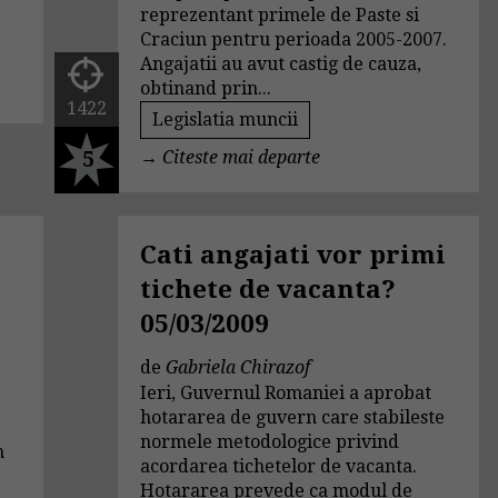
reprezentant primele de Paste si
Craciun pentru perioada 2005-2007.
Angajatii au avut castig de cauza,
obtinand prin...
1422
Legislatia muncii
5
→
Citeste mai departe
a
Cati angajati vor primi
tichete de vacanta?
05/03/2009
de
Gabriela Chirazof
Ieri, Guvernul Romaniei a aprobat
hotararea de guvern care stabileste
normele metodologice privind
n
acordarea tichetelor de vacanta.
Hotararea prevede ca modul de