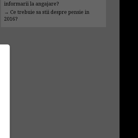
informarii la angajare?
→
Ce trebuie sa stii despre pensie in
2016?