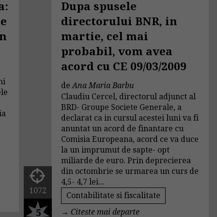
a:
Dupa spusele
ie
directorului BNR, in
rn
martie, cel mai
probabil, vom avea
acord cu CE 09/03/2009
ni
de
Ana Maria Barbu
ele
Claudiu Cercel, directorul adjunct al
BRD- Groupe Societe Generale, a
ia
declarat ca in cursul acestei luni va fi
anuntat un acord de finantare cu
Comisia Europeana, acord ce va duce
la un imprumut de sapte- opt
miliarde de euro. Prin deprecierea
din octombrie se urmarea un curs de
4,5- 4,7 lei...
1072
Contabilitate si fiscalitate
5
→
Citeste mai departe