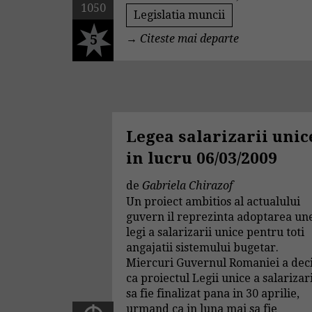
1050
Legislatia muncii
5
→
Citeste mai departe
Legea salarizarii unic
in lucru 06/03/2009
de
Gabriela Chirazof
Un proiect ambitios al actualului
guvern il reprezinta adoptarea un
legi a salarizarii unice pentru toti
angajatii sistemului bugetar.
Miercuri Guvernul Romaniei a dec
ca proiectul Legii unice a salarizar
sa fie finalizat pana in 30 aprilie,
urmand ca in luna mai sa fie