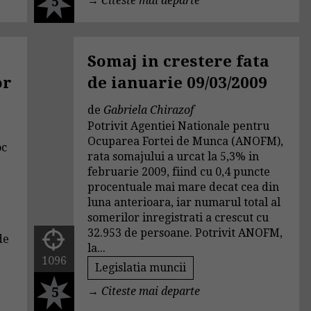
5
→
Citeste mai departe
Somaj in crestere fata
or
de ianuarie 09/03/2009
de
Gabriela Chirazof
Potrivit Agentiei Nationale pentru
Ocuparea Fortei de Munca (ANOFM),
oc
rata somajului a urcat la 5,3% in
e
februarie 2009, fiind cu 0,4 puncte
procentuale mai mare decat cea din
luna anterioara, iar numarul total al
somerilor inregistrati a crescut cu
32.953 de persoane. Potrivit ANOFM,
de
la...
1096
Legislatia muncii
5
→
Citeste mai departe