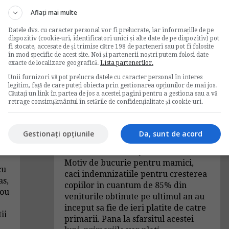
5
→
Citeste mai departe
Aflați mai multe
Datele dvs. cu caracter personal vor fi prelucrate, iar informațiile de pe
dispozitiv (cookie-uri, identificatori unici și alte date de pe dispozitiv) pot
fi stocate, accesate de și trimise către 198 de parteneri sau pot fi folosite
Indemnizatie de
în mod specific de acest site. Noi și partenerii noștri putem folosi date
exacte de localizare geografică.
Lista partenerilor.
crestere copil primita
Unii furnizori vă pot prelucra datele cu caracter personal în interes
de la primarii in
legitim, față de care puteți obiecta prin gestionarea opțiunilor de mai jos.
Căutați un link în partea de jos a acestei pagini pentru a gestiona sau a vă
s
cuantum de 85% din
retrage consimțământul în setările de confidențialitate și cookie-uri.
veniturile ultimului an
06/03/2009
Gestionați opțiunile
Da, sunt de acord
de
Gabriela Chirazof
Motiv de bucurie pentru mamici,
cu
caci indemnizatiile pentru cresterea
as,
copiilor in cuantum de 85% din
nou
veniturile obtinute pe ultimul an au
inceput sa fie de ieri platite de catre
ii
primarii. Pana la sfarsitul acestei