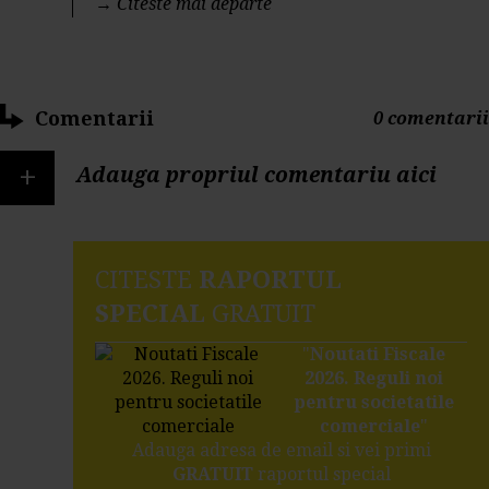
→
Citeste mai departe
Comentarii
0 comentarii
+
Adauga propriul comentariu aici
CITESTE
RAPORTUL
SPECIAL
GRATUIT
"
Noutati Fiscale
2026. Reguli noi
pentru societatile
comerciale
"
Adauga adresa de email si vei primi
GRATUIT
raportul special