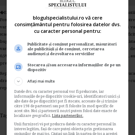
�Exista mai multe variante de lucru ce sunt negociate cu reprezentantii
blogulspecialistului.ro vă cere
Fondului Monetar International (FMI) in aceste zile. Una dintre
consimțământul pentru folosirea datelor dvs.
variantele pe care le discutam este cea in care economia Romaniei va
cu caracter personal pentru:
scadea in acest an cu 1%, si atunci putem discuta despre un deficit
bugetar de 3-3,5% din Produsul Intern Brut (PIB - n.red.). Mai exista
Publicitate și conținut personalizat, măsurători
varianta in care economia din tara noastra va inregistra o crestere de
ale publicității și de conținut, cercetarea
audienței și dezvoltarea serviciilor
0,5%, si atunci exista varianta unui deficit bugetar de 2% din PIB�, au
precizat sursele citate.
Stocarea și/sau accesarea informațiilor de pe un
dispozitiv
Reprezentantii Guvernului au adaugat ca Romania va trebui sa reduca
drastic cheltuielile din acest an, in oricare dintre variantele negociate cu
Aflați mai multe
reprezentantii FMI.
Datele dvs. cu caracter personal vor fi prelucrate, iar
informațiile de pe dispozitiv (cookie-uri, identificatori unici și
alte date de pe dispozitiv) pot fi stocate, accesate de și trimise
către 198 de parteneri sau pot fi folosite în mod specific de
acest site. Noi și partenerii noștri putem folosi date exacte de
Tags:
FMI
dobanda
imprumut
economie
localizare geografică.
Lista partenerilor.
Unii furnizori vă pot prelucra datele cu caracter personal în
interes legitim, față de care puteți obiecta prin gestionarea
opțiunilor de mai jos. Căutați un link în partea de jos a acestei