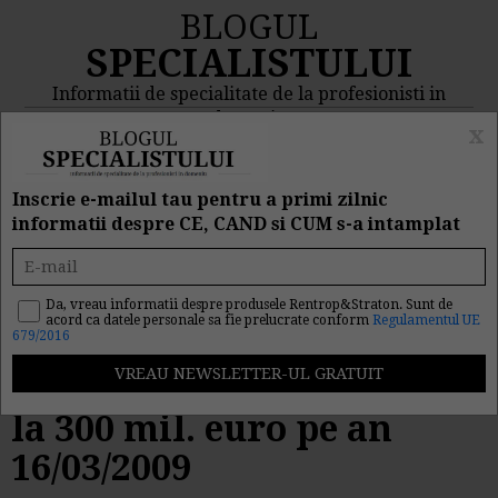
BLOGUL
SPECIALISTULUI
Informatii de specialitate de la profesionisti in
domeniu
x
MENIU
CAUTA
Inscrie e-mailul tau pentru a primi zilnic
informatii despre CE, CAND si CUM s-a intamplat
Dupa spusele lui Stolojan,
daca facem un imprumut
Da, vreau informatii despre produsele Rentrop&Straton. Sunt de
acord ca datele personale sa fie prelucrate conform
Regulamentul UE
679/2016
de 10 mld. euro, de la FMI,
dobanda ar putea ajunge
la 300 mil. euro pe an
16/03/2009