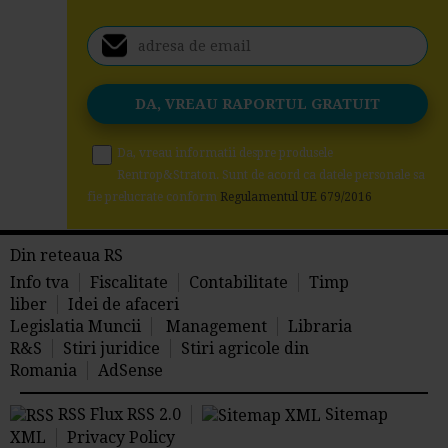
Da, vreau informatii despre produsele
Rentrop&Straton. Sunt de acord ca datele personale sa
fie prelucrate conform
Regulamentul UE 679/2016
Din reteaua RS
Info tva
Fiscalitate
Contabilitate
Timp
liber
Idei de afaceri
Legislatia Muncii
Management
Libraria
R&S
Stiri juridice
Stiri agricole din
Romania
AdSense
RSS Flux RSS 2.0
Sitemap
XML
Privacy Policy