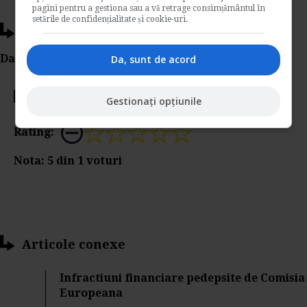
pagini pentru a gestiona sau a vă retrage consimțământul în
setările de confidențialitate și cookie-uri.
Ti-a placut acest articol?
Da Like, Printeaza sau trimite pe Email!
Da, sunt de acord
Votati articolul
Gestionați opțiunile
Rating:
Nota:
5
din
1
voturi
Articole conexe
Infractiuni financiare pedepsite de Comisia
Europeana