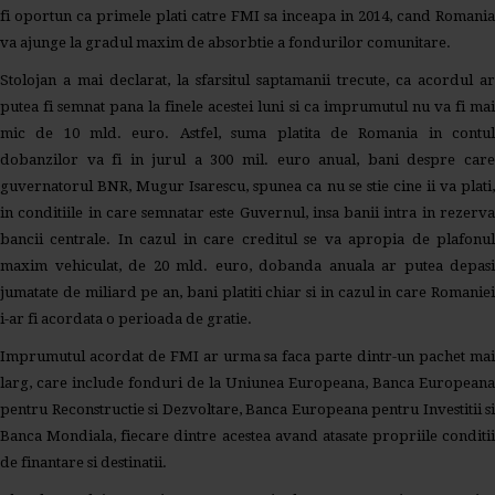
fi oportun ca primele plati catre FMI sa inceapa in 2014, cand Romania
va ajunge la gradul maxim de absorbtie a fondurilor comunitare.
Stolojan a mai declarat, la sfarsitul saptamanii trecute, ca acordul ar
putea fi semnat pana la finele acestei luni si ca imprumutul nu va fi mai
mic de 10 mld. euro. Astfel, suma platita de Romania in contul
dobanzilor va fi in jurul a 300 mil. euro anual, bani despre care
guvernatorul BNR, Mugur Isarescu, spunea ca nu se stie cine ii va plati,
in conditiile in care semnatar este Guvernul, insa banii intra in rezerva
bancii centrale. In cazul in care creditul se va apropia de plafonul
maxim vehiculat, de 20 mld. euro, dobanda anuala ar putea depasi
jumatate de miliard pe an, bani platiti chiar si in cazul in care Romaniei
i-ar fi acordata o perioada de gratie.
Imprumutul acordat de FMI ar urma sa faca parte dintr-un pachet mai
larg, care include fonduri de la Uniunea Europeana, Banca Europeana
pentru Reconstructie si Dezvoltare, Banca Europeana pentru Investitii si
Banca Mondiala, fiecare dintre acestea avand atasate propriile conditii
de finantare si destinatii.