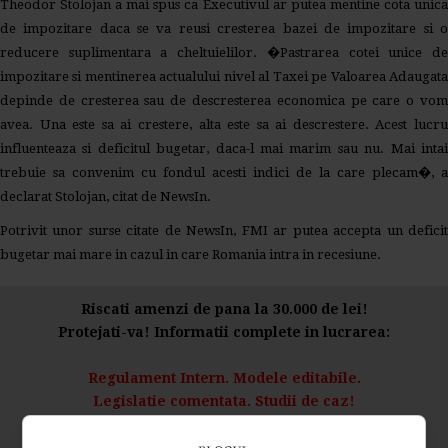
Theodor Stolojan a mai spus ca Executivul ar putea mentine cota unica
de impozitare daca se va reusi cresterea bazei de impozitare si o
reducere suplimentara a cheltuielilor. �Pastrarea cotei unice de
impozitare si mentinerea actualului nivel al Taxei pe Valoarea Adaugata
depinde de cresterea sau de descresterea economica pe care o vom
avea. Una este sa ai crestere, alta este sa ai descrestere. Acest lucru
influenteaza si deficitul bugetar, daca-l mai marim sau nu. Mai intai
trebuie sa convenim cu fondul acesti indici de la care plecam�, a
declarat Stolojan, citat de NewsIn.
Potrivit unor surse citate de NewsIn, FMI ar putea accepta un deficit
bugetar mai mare in cazul in care Romania intra in recesiune.
Riscati amenzi de pana la 30.000 de lei!
Protejati-va! Informatii complete in lucrarea:
Regulament Intern. Modele editabile.
Legislatie comentata. Studii de caz!
>> Click AICI <<