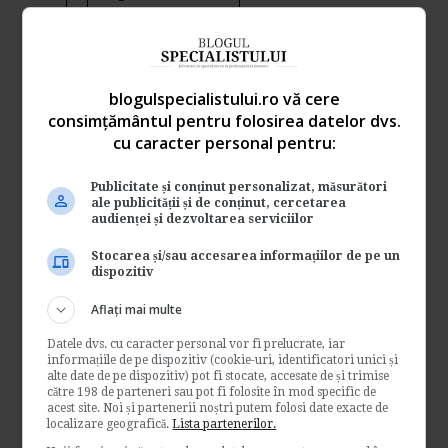
→
Citeste mai departe
Desfiintarea postului
blogulspecialistului.ro vă cere
salariatei revenita din CCC.
consimțământul pentru folosirea datelor dvs.
Obligatiile angajatorului
cu caracter personal pentru:
de
Legislatiamuncii.ro
Publicitate și conținut personalizat, măsurători
Potrivit dispozitiilor art. 25 alin. (2) din OUG
ale publicității și de conținut, cercetarea
111/2010 privind concediul si indemnizatia
audienței și dezvoltarea serviciilor
lunara...
Stocarea și/sau accesarea informațiilor de pe un
Legislatia muncii
dispozitiv
→
Citeste mai departe
Aflați mai multe
Datele dvs. cu caracter personal vor fi prelucrate, iar
Caz practic: Societate in
informațiile de pe dispozitiv (cookie-uri, identificatori unici și
alte date de pe dispozitiv) pot fi stocate, accesate de și trimise
dizolvare. Salariati aflati in
către 198 de parteneri sau pot fi folosite în mod specific de
CCC
acest site. Noi și partenerii noștri putem folosi date exacte de
localizare geografică.
Lista partenerilor.