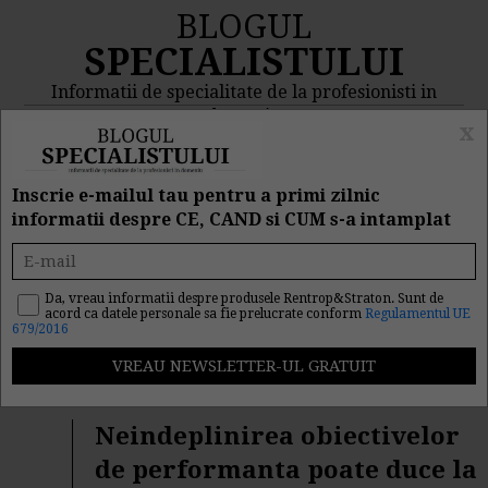
BLOGUL
SPECIALISTULUI
Informatii de specialitate de la profesionisti in
domeniu
x
MENIU
CAUTA
Inscrie e-mailul tau pentru a primi zilnic
informatii despre CE, CAND si CUM s-a intamplat
Rezultat cautare
"concediere"
Da, vreau informatii despre produsele Rentrop&Straton. Sunt de
acord ca datele personale sa fie prelucrate conform
Regulamentul UE
679/2016
Cautarea facuta dupa cuvantul/sirul de cuvinte
"
concediere
" a returnat 190 articole.
Neindeplinirea obiectivelor
de performanta poate duce la