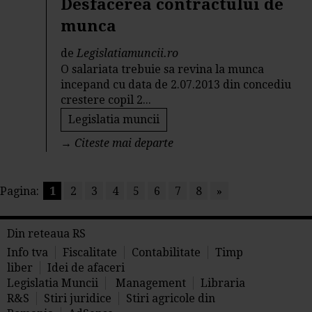
Desfacerea contractului de
munca
de
Legislatiamuncii.ro
O salariata trebuie sa revina la munca
incepand cu data de 2.07.2013 din concediu
crestere copil 2...
Legislatia muncii
→
Citeste mai departe
Pagina:
1
2
3
4
5
6
7
8
»
Din reteaua RS
Info tva
Fiscalitate
Contabilitate
Timp
liber
Idei de afaceri
Legislatia Muncii
Management
Libraria
R&S
Stiri juridice
Stiri agricole din