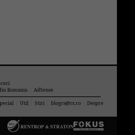
aceri
 din Romania
AdSense
pecial
Util
Stiri
blogrs@rs.ro
Despre