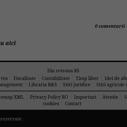
0 comentarii
u aici
Din reteaua RS
 tva
Fiscalitate
Contabilitate
Timp liber
Idei de af
nagement
Libraria R&S
Stiri juridice
Stiri agricole
temap XML
Privacy Policy RO
Important
Atentie
S
cookies
Contact
 rezervate.