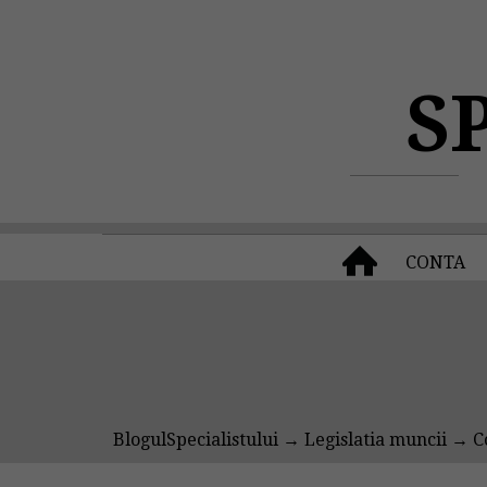
S
CONTA
BlogulSpecialistului
→
Legislatia muncii
→ Co