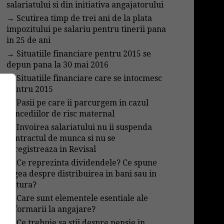
salariatului si din initiativa angajatorului
→
Scutirea timp de trei ani de la plata
impozitului pe salariu pentru tinerii pana
in 25 de ani
→
Situatiile financiare pentru 2015 se
depun pana la 30 mai 2016
→
Situatiile financiare care se intocmesc
pentru 2015
→
Pasii pe care ii parcurgem in cazul
concediilor de risc maternal
→
Invoirea salariatului nu ii suspenda
contractul de munca si nu se
inregistreaza in Revisal
→
Ce reprezinta dividendele? Ce spune
legea despre distribuirea in bani sau in
natura?
→
Care sunt elementele esentiale ale
informarii la angajare?
→
Ce trebuie sa stii despre pensie in