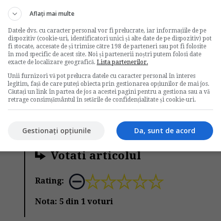
 si cu respectarea procedurii de evaluare
Aflați mai multe
ediat pentru necorespundere profesionala in
 republicat.
Datele dvs. cu caracter personal vor fi prelucrate, iar informațiile de pe
dispozitiv (cookie-uri, identificatori unici și alte date de pe dispozitiv) pot
ste posibila concedierea salariatului pentru
fi stocate, accesate de și trimise către 198 de parteneri sau pot fi folosite
în mod specific de acest site. Noi și partenerii noștri putem folosi date
a efectuarii evaluarii prealabile a salariatului.
exacte de localizare geografică.
Lista partenerilor.
Unii furnizori vă pot prelucra datele cu caracter personal în interes
rofesionala
contractul individual de munca
legitim, față de care puteți obiecta prin gestionarea opțiunilor de mai jos.
Căutați un link în partea de jos a acestei pagini pentru a gestiona sau a vă
retrage consimțământul în setările de confidențialitate și cookie-uri.
Gestionați opțiunile
Da, sunt de acord
Votati articolul
Rating:
Nota:
5
din
1
voturi