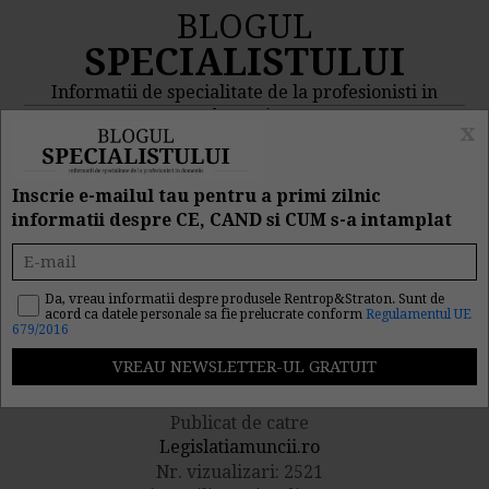
BLOGUL
SPECIALISTULUI
Informatii de specialitate de la profesionisti in
domeniu
x
MENIU
CAUTA
Inscrie e-mailul tau pentru a primi zilnic
informatii despre CE, CAND si CUM s-a intamplat
Desfiintare subunitate.
Schimbarea locului de
Da, vreau informatii despre produsele Rentrop&Straton. Sunt de
acord ca datele personale sa fie prelucrate conform
Regulamentul UE
679/2016
munca al salariatilor
Publicat de catre
Legislatiamuncii.ro
Nr. vizualizari: 2521