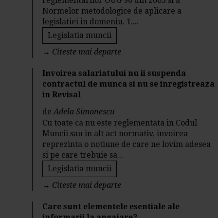
reglementarilor OUG 96 din 2003 si a
Normelor metodologice de aplicare a
legislatiei in domeniu. 1....
Legislatia muncii
→
Citeste mai departe
Invoirea salariatului nu ii suspenda
contractul de munca si nu se inregistreaza
in Revisal
de
Adela Simonescu
Cu toate ca nu este reglementata in Codul
Muncii sau in alt act normativ, invoirea
reprezinta o notiune de care ne lovim adesea
si pe care trebuie sa...
Legislatia muncii
→
Citeste mai departe
Care sunt elementele esentiale ale
informarii la angajare?