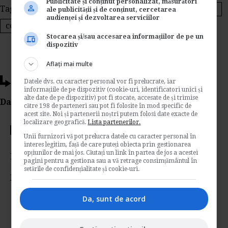
Publicitate și conținut personalizat, măsurători
Tags:
schimbarea locului de munca
posturi vacante
ale publicității și de conținut, cercetarea
audienței și dezvoltarea serviciilor
codul muncii
act aditional
Stocarea și/sau accesarea informațiilor de pe un
dispozitiv
Aflați mai multe
Ti-a placut acest articol?
Datele dvs. cu caracter personal vor fi prelucrate, iar
informațiile de pe dispozitiv (cookie-uri, identificatori unici și
alte date de pe dispozitiv) pot fi stocate, accesate de și trimise
Da Like, Printeaza sau trimite pe Email!
către 198 de parteneri sau pot fi folosite în mod specific de
acest site. Noi și partenerii noștri putem folosi date exacte de
localizare geografică.
Lista partenerilor.
Votati articolul
Unii furnizori vă pot prelucra datele cu caracter personal în
interes legitim, față de care puteți obiecta prin gestionarea
opțiunilor de mai jos. Căutați un link în partea de jos a acestei
Rating:
pagini pentru a gestiona sau a vă retrage consimțământul în
setările de confidențialitate și cookie-uri.
Nota:
5
din
1
voturi
Da, sunt de acord