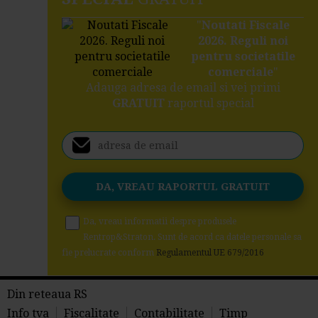
"
Noutati Fiscale
2026. Reguli noi
pentru societatile
comerciale
"
Adauga adresa de email si vei primi
GRATUIT
raportul special
Da, vreau informatii despre produsele
Rentrop&Straton. Sunt de acord ca datele personale sa
fie prelucrate conform
Regulamentul UE 679/2016
Din reteaua RS
Info tva
Fiscalitate
Contabilitate
Timp