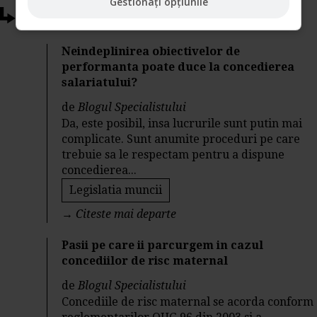
Gestionați opțiunile
Articole conexe
Neindeplinirea obiectivelor de
performanta poate duce la concedierea
salariatului?
de
Blogul Specialistului
Da, este posibil, insa lucrurile sunt putin mai
complicate. Sunt anumite proceduri pe care
trebuie sa le respectam pentru a dispune
concedierea...
Legislatia muncii
→
Citeste mai departe
Pasii pe care ii parcurgem in cazul
concediilor de risc maternal
de
Blogul Specialistului
Concediile de risc maternal se acorda conform