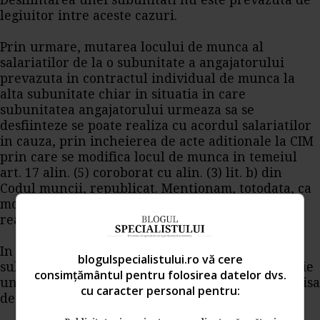
Desfiintarea unei subunitati nu este prevazuta de
legiuitor intre aceste cazuri.
Prin urmare, mutarea locului de munca al
salariatilor de la o subunitate a angajatorului
prevazuta in contractul individual de munca la
alta subunitate chiar in situatia in care
subunitatea angajatorului urmeaza sa se
desfiinteze se poate realiza cu acordul salariatilor
in cauza, prin incheierea de acte aditionale la CIM
prin care se modifica locul de munca in temeiul
art. 17 alin. (5) coroborat cu alin. (3) lit. b) din
Codul muncii, republicat. Mentionam, totodata, ca
modificarea altor elemente ale CIM o veti putea
realiza prin acelasi act aditional.
In concluzie, trecerea salariatilor la o alta
blogulspecialistului.ro vă cere
subunitate nu o veti putea realiza printr-o decizie
consimțământul pentru folosirea datelor dvs.
unilaterala de modificare a locului de munca emisa
cu caracter personal pentru:
de angajator, ci prin act aditional.