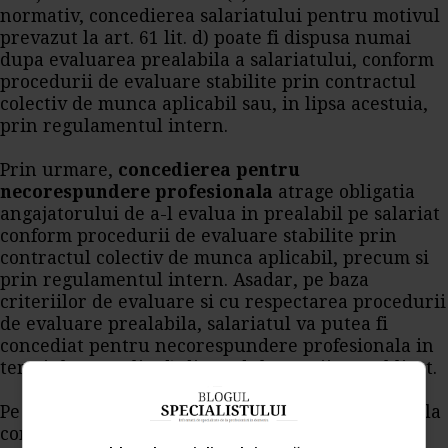
normativ, concedierea salariatului pentru motivul
prevazut la art. 61 lit. d) poate fi dispusa numai
dupa evaluarea prealabila a salariatului, conform
procedurii de evaluare stabilite prin contractul
colectiv de munca aplicabil sau, in lipsa acestuia,
prin regulamentul intern.
Prin urmare,
concedierea pentru
necorespundere profesionala
atrage obligatia
angajatorului de a-l evalua in prealabil pe salariat
conform procedurii de evaluare stabilite prin
contractul colectiv de munca aplicabil, precum si
prin regulamentul intern. Asadar, pe baza
criteriilor de evaluare si cu respectarea procedurii
de evaluare prealabila, salariatul va putea fi
concediat pentru necorespundere profesionala in
temeiul art. 61 lit. d) din Codul muncii, republicat.
Pe cale de consecinta, apreciem ca nu este posibila
concedierea salariatului pentru neindeplinirea