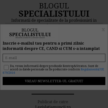
BLOGUL
SPECIALISTULUI
Informatii de specialitate de la profesionisti in
domeniu
x
MENIU
CAUTA
Inscrie e-mailul tau pentru a primi zilnic
informatii despre CE, CAND si CUM s-a intamplat
Concediere pentru
neindeplinirea targetului
Da, vreau informatii despre produsele Rentrop&Straton. Sunt de
acord ca datele personale sa fie prelucrate conform
Regulamentul UE
679/2016
lunar. Ce prevede Codul
Muncii?
Publicat de catre
Legislatiamuncii.ro