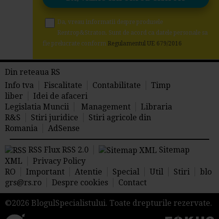
Da, vreau informatii despre produsele
Rentrop&Straton. Sunt de acord ca datele personale sa
fie prelucrate conform
Regulamentul UE 679/2016
Din reteaua RS
Info tva
Fiscalitate
Contabilitate
Timp
liber
Idei de afaceri
Legislatia Muncii
Management
Libraria
R&S
Stiri juridice
Stiri agricole din
Romania
AdSense
RSS Flux RSS 2.0
Sitemap
XML
Privacy Policy
RO
Important
Atentie
Special
Util
Stiri
blo
grs@rs.ro
Despre cookies
Contact
©2026 BlogulSpecialistului. Toate drepturile rezervate.