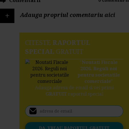
Comentarii
0 comentarii
+
Adauga propriul comentariu aici
CITESTE
RAPORTUL
SPECIAL
GRATUIT
"
Noutati Fiscale
2026. Reguli noi
pentru societatile
comerciale
"
Adauga adresa de email si vei primi
GRATUIT
raportul special