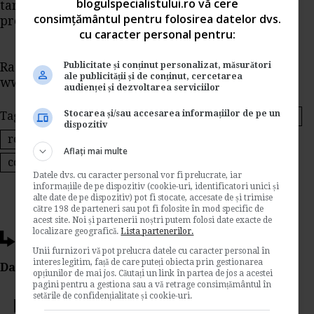
blogulspecialistului.ro vă cere
targetului asumat in lipsa efectuarii evaluarii
consimțământul pentru folosirea datelor dvs.
prealabile a salariatului.
cu caracter personal pentru:
Raspuns oferit de specialistii
Publicitate și conținut personalizat, măsurători
ale publicității și de conținut, cercetarea
www.portalcodulmuncii.ro
audienței și dezvoltarea serviciilor
Stocarea și/sau accesarea informațiilor de pe un
Tags:
contractul individual de munca
codul muncii
dispozitiv
regulamentul intern
Aflați mai multe
concediere pentru necorespundere profesionala
Datele dvs. cu caracter personal vor fi prelucrate, iar
informațiile de pe dispozitiv (cookie-uri, identificatori unici și
alte date de pe dispozitiv) pot fi stocate, accesate de și trimise
către 198 de parteneri sau pot fi folosite în mod specific de
acest site. Noi și partenerii noștri putem folosi date exacte de
localizare geografică.
Lista partenerilor.
Ti-a placut acest articol?
Unii furnizori vă pot prelucra datele cu caracter personal în
interes legitim, față de care puteți obiecta prin gestionarea
Da Like, Printeaza sau trimite pe Email!
opțiunilor de mai jos. Căutați un link în partea de jos a acestei
pagini pentru a gestiona sau a vă retrage consimțământul în
setările de confidențialitate și cookie-uri.
Votati articolul