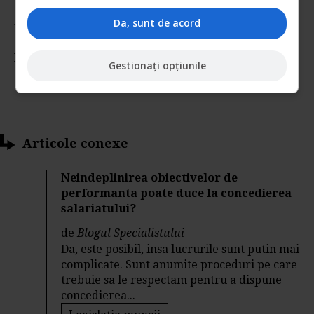
Da, sunt de acord
Rating:
Nota:
5
din
2
voturi
Gestionați opțiunile
Articole conexe
Neindeplinirea obiectivelor de
performanta poate duce la concedierea
salariatului?
de
Blogul Specialistului
Da, este posibil, insa lucrurile sunt putin mai
complicate. Sunt anumite proceduri pe care
trebuie sa le respectam pentru a dispune
concedierea...