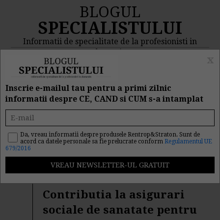
BLOGUL
SPECIALISTULUI
Informatii de specialitate de la profesionisti in
domeniu
x
MENIU
CAUTA
Inscrie e-mailul tau pentru a primi zilnic
informatii despre CE, CAND si CUM s-a intamplat
Rezultat cautare "cass"
Da, vreau informatii despre produsele Rentrop&Straton. Sunt de
acord ca datele personale sa fie prelucrate conform
Regulamentul UE
Cautarea facuta dupa cuvantul/sirul de cuvinte "
cass
" a
679/2016
returnat 163 articole.
Noul Cod Fiscal 2016:
Contributia la asigurari
sociale de sanatate pentru