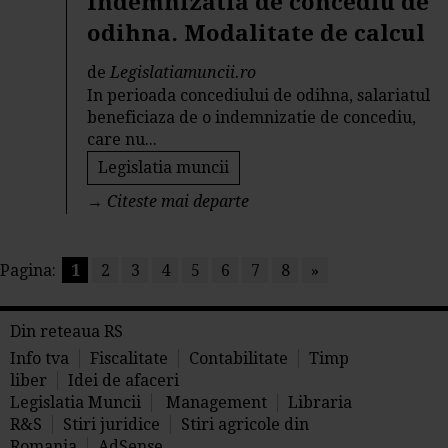
Indemnizatia de concediu de
odihna. Modalitate de calcul
de
Legislatiamuncii.ro
In perioada concediului de odihna, salariatul
beneficiaza de o indemnizatie de concediu,
care nu...
Legislatia muncii
→
Citeste mai departe
Pagina:
1
2
3
4
5
6
7
8
»
Din reteaua RS
Info tva
Fiscalitate
Contabilitate
Timp
liber
Idei de afaceri
Legislatia Muncii
Management
Libraria
R&S
Stiri juridice
Stiri agricole din
Romania
AdSense