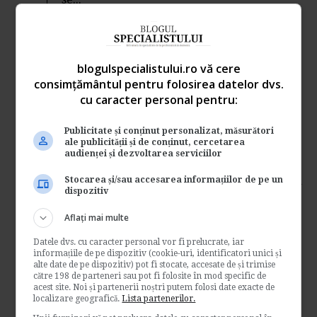
Contabilitate si fiscalitate
→
Citeste mai departe
blogulspecialistului.ro vă cere
Termenul pentru plata
consimțământul pentru folosirea datelor dvs.
impozitului pe veniturile
cu caracter personal pentru:
agricole
Publicitate și conținut personalizat, măsurători
ale publicității și de conținut, cercetarea
de
Fiscalitatea.ro
audienței și dezvoltarea serviciilor
Primul termen de plata a impozitului pe
veniturile din activitati agricole, precum si a
Stocarea și/sau accesarea informațiilor de pe un
dispozitiv
CASS-ului...
Contabilitate si fiscalitate
Aflați mai multe
→
Citeste mai departe
Datele dvs. cu caracter personal vor fi prelucrate, iar
informațiile de pe dispozitiv (cookie-uri, identificatori unici și
alte date de pe dispozitiv) pot fi stocate, accesate de și trimise
Contract de consultanta. Ce
către 198 de parteneri sau pot fi folosite în mod specific de
acest site. Noi și partenerii noștri putem folosi date exacte de
contributii se platesc?
localizare geografică.
Lista partenerilor.