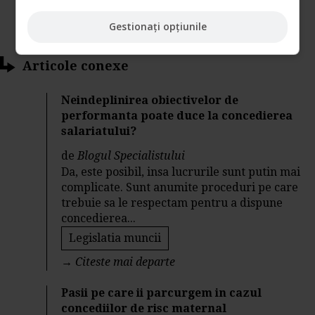
Gestionați opțiunile
Articole conexe
Neindeplinirea obiectivelor de
performanta poate duce la concedierea
salariatului?
de
Blogul Specialistului
Da, este posibil, insa lucrurile sunt putin mai
complicate. Sunt anumite proceduri pe care
trebuie sa le respectam pentru a dispune
concedierea...
Legislatia muncii
→
Citeste mai departe
Pasii pe care ii parcurgem in cazul
concediilor de risc maternal