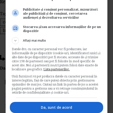
Rest de plata: 1.099 lei
Publicitate și conținut personalizat, măsurători
Tags:
indemnizatie de concediu
ale publicității și de conținut, cercetarea
audienței și dezvoltarea serviciilor
contractul individual de munca
Stocarea și/sau accesarea informațiilor de pe un
Indemnizatia de concediu de odihna
dispozitiv
Aflați mai multe
Datele dvs. cu caracter personal vor fi prelucrate, iar
informațiile de pe dispozitiv (cookie-uri, identificatori unici și
alte date de pe dispozitiv) pot fi stocate, accesate de și trimise
Ti-a placut acest articol?
către 198 de parteneri sau pot fi folosite în mod specific de
acest site. Noi și partenerii noștri putem folosi date exacte de
Da Like, Printeaza sau trimite pe Email!
localizare geografică.
Lista partenerilor.
Unii furnizori vă pot prelucra datele cu caracter personal în
interes legitim, față de care puteți obiecta prin gestionarea
Votati articolul
opțiunilor de mai jos. Căutați un link în partea de jos a acestei
pagini pentru a gestiona sau a vă retrage consimțământul în
setările de confidențialitate și cookie-uri.
Rating:
Nota:
5
din
1
voturi
Da, sunt de acord