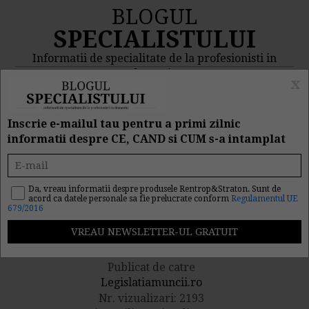
BLOGUL
SPECIALISTULUI
Informatii de specialitate de la profesionisti in
domeniu
x
MENIU
CAUTA
Inscrie e-mailul tau pentru a primi zilnic
informatii despre CE, CAND si CUM s-a intamplat
Indemnizatia de concediu
de odihna. Modalitate de
Da, vreau informatii despre produsele Rentrop&Straton. Sunt de
acord ca datele personale sa fie prelucrate conform
Regulamentul UE
679/2016
calcul
Publicat de catre
Legislatiamuncii.ro
Nr. vizualizari: 2193