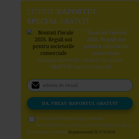
CITESTE
RAPORTUL
SPECIAL
GRATUIT
"
Noutati Fiscale
2026. Reguli noi
pentru societatile
comerciale
"
Adauga adresa de email si vei primi
GRATUIT
raportul special
Da, vreau informatii despre produsele
Rentrop&Straton. Sunt de acord ca datele personale sa
fie prelucrate conform
Regulamentul UE 679/2016