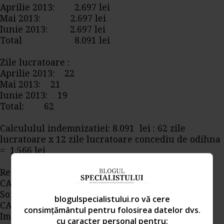
Aprilie 2013: 2.697 lei
Mai 2013: 2.697 lei
Iunie 2013: 2.697 lei
Total 8.091 lei
Zile lucratoare :
Aprilie 2013: 22
Mai 2013: 21
Iunie 2013: 19
Total: 62
Calcululul indemnizatiei: 8.091 lei : 62 zile
lucratoare x 12 zile lucratoare concediu de odihna
= 1.566 lei
Retineri:
CAS 10,5% - 164 lei
Somaj 0,5% - 8 lei
blogulspecialistului.ro vă cere
CASS 5,5% - 86 lei
consimțământul pentru folosirea datelor dvs.
Impozit 16% - 209 lei
cu caracter personal pentru: