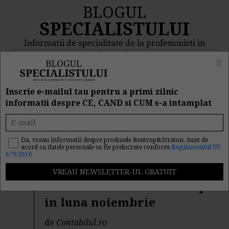
BLOGUL
SPECIALISTULUI
Informatii de specialitate de la profesionisti in
domeniu
x
MENIU
CAUTA
Inscrie e-mailul tau pentru a primi zilnic
informatii despre CE, CAND si CUM s-a intamplat
Rezultat cautare "cas"
Da, vreau informatii despre produsele Rentrop&Straton. Sunt de
acord ca datele personale sa fie prelucrate conform
Regulamentul UE
Cautarea facuta dupa cuvantul/sirul de cuvinte "
cas
" a
679/2016
returnat 2147 articole.
Ce declaratii fiscale se depun
in luna noiembrie
de
Contabilul.ro