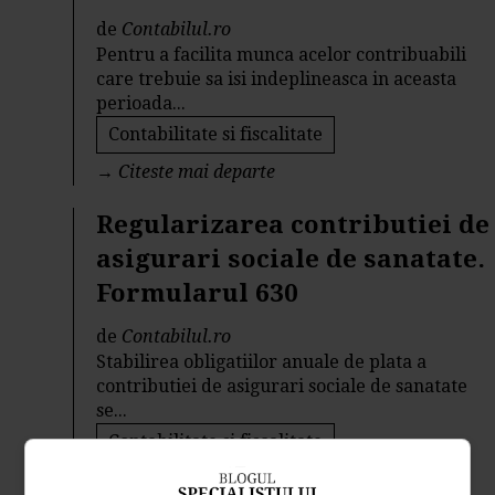
de
Contabilul.ro
Pentru a facilita munca acelor contribuabili
care trebuie sa isi indeplineasca in aceasta
perioada...
Contabilitate si fiscalitate
→
Citeste mai departe
Regularizarea contributiei de
asigurari sociale de sanatate.
Formularul 630
de
Contabilul.ro
Stabilirea obligatiilor anuale de plata a
contributiei de asigurari sociale de sanatate
se...
Contabilitate si fiscalitate
→
Citeste mai departe