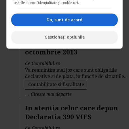
societate...
setările de confidențialitate și cookie-uri.
Contabilitate si fiscalitate
Da, sunt de acord
→
Citeste mai departe
Declaratii fiscale ce trebuie
Gestionați opțiunile
depuse pana la data de 25
octombrie 2013
de
Contabilul.ro
Va reamintim mai jos care sunt obligatiile
declarative si de plata, in functie de situatiile...
Contabilitate si fiscalitate
→
Citeste mai departe
In atentia celor care depun
Declaratia 390 VIES
de
Contabilul.ro