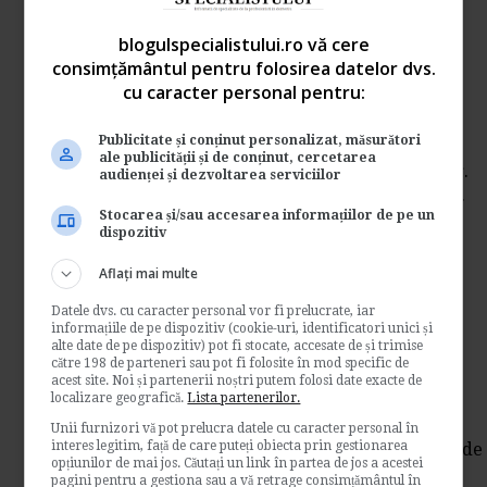
Aparitii legislative din
blogulspecialistului.ro vă cere
domeniul muncii in luna
consimțământul pentru folosirea datelor dvs.
cu caracter personal pentru:
octombrie 2013
Publicitate și conținut personalizat, măsurători
de
Legislatiamuncii.ro
ale publicității și de conținut, cercetarea
In Monitorul Oficial al Romaniei, Partea I, nr.
audienței și dezvoltarea serviciilor
638 si nr. 639 din 16 octombrie 2013 au fost...
Stocarea și/sau accesarea informațiilor de pe un
Legislatia muncii
dispozitiv
→
Citeste mai departe
Aflați mai multe
Societate care vinde o parte
Datele dvs. cu caracter personal vor fi prelucrate, iar
informațiile de pe dispozitiv (cookie-uri, identificatori unici și
din actiunile sale. Care va fi
alte date de pe dispozitiv) pot fi stocate, accesate de și trimise
către 198 de parteneri sau pot fi folosite în mod specific de
tratamentul fiscal?
acest site. Noi și partenerii noștri putem folosi date exacte de
localizare geografică.
Lista partenerilor.
de
Contabilul.ro
Unii furnizori vă pot prelucra datele cu caracter personal în
interes legitim, față de care puteți obiecta prin gestionarea
Vom afla prin randurile de mai jos ce regim de
opțiunilor de mai jos. Căutați un link în partea de jos a acestei
impozitare se aplica in cazul in care o
pagini pentru a gestiona sau a vă retrage consimțământul în