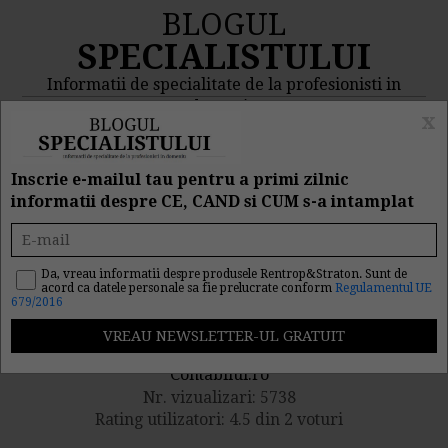
BLOGUL
SPECIALISTULUI
Informatii de specialitate de la profesionisti in
domeniu
x
MENIU
CAUTA
Inscrie e-mailul tau pentru a primi zilnic
informatii despre CE, CAND si CUM s-a intamplat
Cand se utilizeaza contul
542?
Da, vreau informatii despre produsele Rentrop&Straton. Sunt de
acord ca datele personale sa fie prelucrate conform
Regulamentul UE
679/2016
Publicat de catre
Contabilul.ro
Nr. vizualizari: 5738
Rating utilizatori: 4.5 din 2 voturi