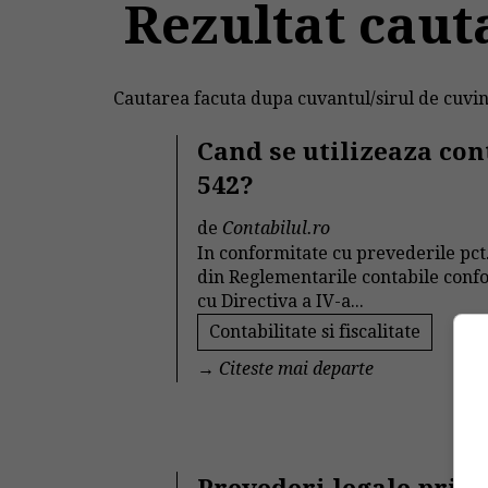
Rezultat caut
Cautarea facuta dupa cuvantul/sirul de cuvin
Cand se utilizeaza con
542?
de
Contabilul.ro
In conformitate cu prevederile pct
din Reglementarile contabile con
cu Directiva a IV-a...
Contabilitate si fiscalitate
→
Citeste mai departe