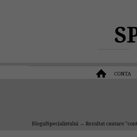
S
CONTA
BlogulSpecialistului
→ Rezultat cautare "cont