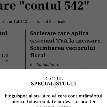
are "contul 542"
te "
contul 542
" a returnat 3 articole.
tul
Societate care aplica
sistemul TVA la incasare.
Schimbarea vectorului
fiscal
. 176
forme
de
Contabilul.ro
O firma s-a infiintat in ianuarie 2013,
fiind platitoare de impozit profit si
platitoare de...
Contabilitate si fiscalitate
blogulspecialistului.ro vă cere consimțământul
→
Citeste mai departe
pentru folosirea datelor dvs. cu caracter