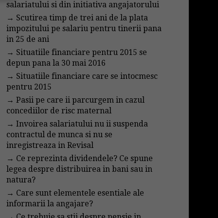
salariatului si din initiativa angajatorului
→
Scutirea timp de trei ani de la plata
impozitului pe salariu pentru tinerii pana
in 25 de ani
→
Situatiile financiare pentru 2015 se
depun pana la 30 mai 2016
→
Situatiile financiare care se intocmesc
pentru 2015
→
Pasii pe care ii parcurgem in cazul
concediilor de risc maternal
→
Invoirea salariatului nu ii suspenda
contractul de munca si nu se
inregistreaza in Revisal
→
Ce reprezinta dividendele? Ce spune
legea despre distribuirea in bani sau in
natura?
→
Care sunt elementele esentiale ale
informarii la angajare?
→
Ce trebuie sa stii despre pensie in