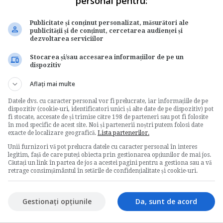
ind
personal pentru:
nt
Publicitate și conținut personalizat, măsurători ale
publicității și de conținut, cercetarea audienței și
dezvoltarea serviciilor
Stocarea și/sau accesarea informațiilor de pe un
asura
dispozitiv
l in
Aflați mai multe
Datele dvs. cu caracter personal vor fi prelucrate, iar informațiile de pe
dispozitiv (cookie-uri, identificatori unici și alte date de pe dispozitiv) pot
fi stocate, accesate de și trimise către 198 de parteneri sau pot fi folosite
în mod specific de acest site. Noi și partenerii noștri putem folosi date
exacte de localizare geografică.
Lista partenerilor.
Unii furnizori vă pot prelucra datele cu caracter personal în interes
legitim, față de care puteți obiecta prin gestionarea opțiunilor de mai jos.
Căutați un link în partea de jos a acestei pagini pentru a gestiona sau a vă
retrage consimțământul în setările de confidențialitate și cookie-uri.
Gestionați opțiunile
Da, sunt de acord