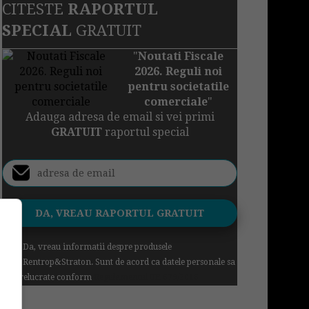
CITESTE
RAPORTUL
SPECIAL
GRATUIT
"
Noutati Fiscale
2026. Reguli noi
pentru societatile
comerciale
"
Adauga adresa de email si vei primi
GRATUIT
raportul special
Da, vreau informatii despre produsele
Rentrop&Straton. Sunt de acord ca datele personale sa
fie prelucrate conform
Regulamentul UE 679/2016