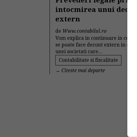
Prevederi legale priv
intocmirea unui deco
extern
de
Www.contabilul.ro
Vom explica in continuare in ce m
se poate face decont extern in cazu
unei societati care...
Contabilitate si fiscalitate
→
Citeste mai departe