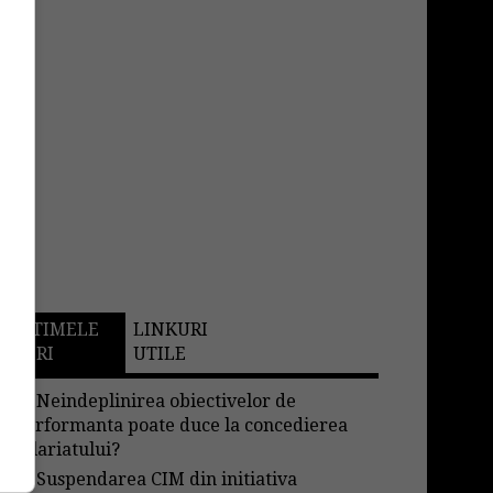
ULTIMELE
LINKURI
STIRI
UTILE
→
Neindeplinirea obiectivelor de
performanta poate duce la concedierea
salariatului?
→
Suspendarea CIM din initiativa