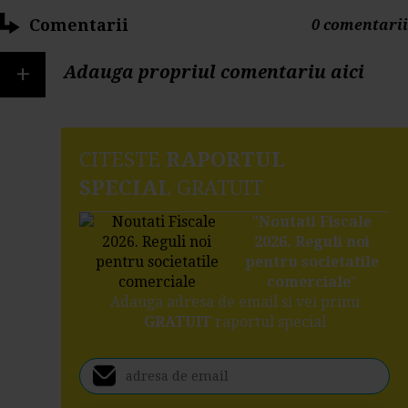
Comentarii
0 comentarii
+
Adauga propriul comentariu aici
CITESTE
RAPORTUL
SPECIAL
GRATUIT
"
Noutati Fiscale
2026. Reguli noi
pentru societatile
comerciale
"
Adauga adresa de email si vei primi
GRATUIT
raportul special