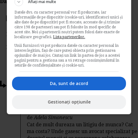
Da Like, Printeaza sau trimite pe Email!
Aflați mai multe
Datele dvs. cu caracter personal vor fi prelucrate, iar
informațiile de pe dispozitiv (cookie-uri, identificatori unici și
Votati articolul
alte date de pe dispozitiv) pot fi stocate, accesate de și trimise
către 198 de parteneri sau pot fi folosite în mod specific de
acest site. Noi și partenerii noștri putem folosi date exacte de
Rating:
localizare geografică.
Lista partenerilor.
Unii furnizori vă pot prelucra datele cu caracter personal în
Nota:
5
din
1
voturi
interes legitim, față de care puteți obiecta prin gestionarea
opțiunilor de mai jos. Căutați un link în partea de jos a acestei
pagini pentru a gestiona sau a vă retrage consimțământul în
setările de confidențialitate și cookie-uri.
Da, sunt de acord
Articole conexe
Interviu cu Avocat Ana-Maria Borz: Ce
Gestionați opțiunile
trebuie sa stim despre litigiile de munca
de
Adela Simonescu
Cat de mult dureaza un litigiu de munca? Cat
ma costa? Unde gasesc un avocat specializat pe