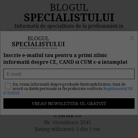
BLOGUL
SPECIALISTULUI
Informatii de specialitate de la profesionisti in
domeniu
x
MENIU
CAUTA
Inscrie e-mailul tau pentru a primi zilnic
informatii despre CE, CAND si CUM s-a intamplat
Drepturi salariale
neacordate. Caz practic
Da, vreau informatii despre produsele Rentrop&Straton. Sunt de
acord ca datele personale sa fie prelucrate conform
Regulamentul UE
679/2016
Publicat de catre
E-juridic.ro
Nr. vizualizari: 2041
Rating utilizatori: 5 din 1 vot