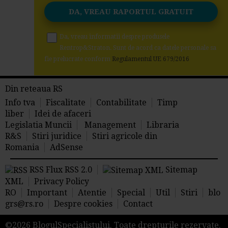
Da, vreau informatii despre produsele
Rentrop&Straton. Sunt de acord ca datele personale sa
fie prelucrate conform
Regulamentul UE 679/2016
Din reteaua RS
Info tva
Fiscalitate
Contabilitate
Timp
liber
Idei de afaceri
Legislatia Muncii
Management
Libraria
R&S
Stiri juridice
Stiri agricole din
Romania
AdSense
RSS Flux RSS 2.0
Sitemap
XML
Privacy Policy
RO
Important
Atentie
Special
Util
Stiri
blo
grs@rs.ro
Despre cookies
Contact
©2026 BlogulSpecialistului. Toate drepturile rezervate.