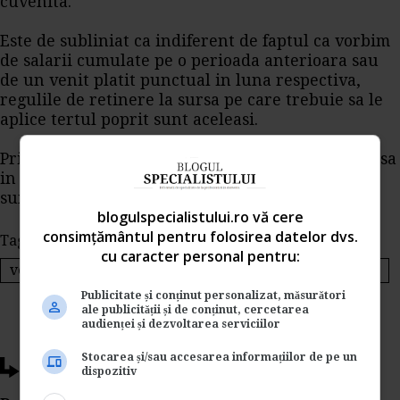
cuvenita.
Este de subliniat ca indiferent de faptul ca vorbim
de salarii cumulate pe o perioada anterioara sau
de un venit platit punctual in luna respectiva,
regulile de retinere la sursa pe care trebuie sa le
aplice tertul poprit sunt aceleasi.
Prin urmare, angajatorul trebuie sa retina la sursa
in limita prevazuta de Codul de procedura civila
suma cuvenita creditorului urmaritor.
blogulspecialistului.ro vă cere
consimțământul pentru folosirea datelor dvs.
Tags:
drepturi salariale
Codul de procedura civila
cu caracter personal pentru:
venituri de natura salariala
tert poprit
creditori
Publicitate și conținut personalizat, măsurători
ale publicității și de conținut, cercetarea
audienței și dezvoltarea serviciilor
Stocarea și/sau accesarea informațiilor de pe un
Ti-a placut acest articol?
dispozitiv