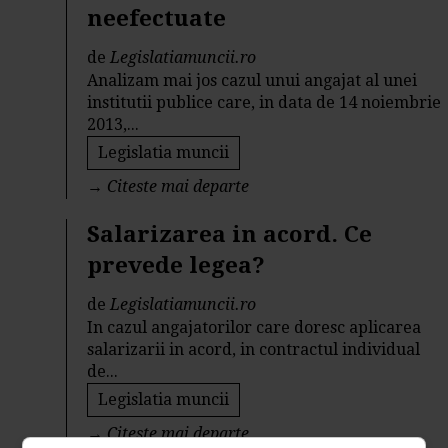
neefectuate
de
Legislatiamuncii.ro
Analizam mai jos cazul unui angajat al unei
institutii publice care, in data de 14 noiembrie
2013,...
Legislatia muncii
→
Citeste mai departe
Salarizarea in acord. Ce
prevede legea?
de
Legislatiamuncii.ro
In cazul angajatorilor care doresc aplicarea
salarizarii in acord, in contractul individual
de...
Legislatia muncii
→
Citeste mai departe