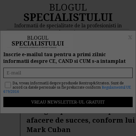
BLOGUL
SPECIALISTULUI
Informatii de specialitate de la profesionisti in
domeniu
x
MENIU
CAUTA
Inscrie e-mailul tau pentru a primi zilnic
informatii despre CE, CAND si CUM s-a intamplat
Rezultat cautare "bani"
Da, vreau informatii despre produsele Rentrop&Straton. Sunt de
acord ca datele personale sa fie prelucrate conform
Regulamentul UE
Cautarea facuta dupa cuvantul/sirul de cuvinte "
bani
" a
679/2016
returnat 1017 articole.
12 reguli pentru a incepe o
afacere de succes, conform lui
Mark Cuban