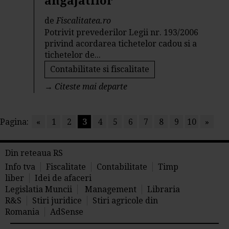
angajatilor
de
Fiscalitatea.ro
Potrivit prevederilor Legii nr. 193/2006
privind acordarea tichetelor cadou si a
tichetelor de...
Contabilitate si fiscalitate
→
Citeste mai departe
Pagina:
«
1
2
3
4
5
6
7
8
9
10
»
Din reteaua RS
Info tva
Fiscalitate
Contabilitate
Timp
liber
Idei de afaceri
Legislatia Muncii
Management
Libraria
R&S
Stiri juridice
Stiri agricole din
Romania
AdSense