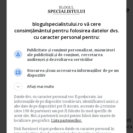
Creditarea societatii de catre
asociat. Inregistrari
blogulspecialistului.ro vă cere
contabile
consimțământul pentru folosirea datelor dvs.
cu caracter personal pentru:
de
Contabilul.ro
Analizam prin randurile de mai jos cazul in
Publicitate și conținut personalizat, măsurători
care asociatul unic al unei firme crediteaza
ale publicității și de conținut, cercetarea
firma cu...
audienței și dezvoltarea serviciilor
Contabilitate si fiscalitate
Stocarea și/sau accesarea informațiilor de pe un
dispozitiv
→
Citeste mai departe
Aflați mai multe
Drepturile angajatilor
Datele dvs. cu caracter personal vor fi prelucrate, iar
delegati. Caz practic
informațiile de pe dispozitiv (cookie-uri, identificatori unici și
alte date de pe dispozitiv) pot fi stocate, accesate de și trimise
către 198 de parteneri sau pot fi folosite în mod specific de
de
Legislatiamuncii.ro
acest site. Noi și partenerii noștri putem folosi date exacte de
Analizam cazul unei firme cu angajati delegati
localizare geografică.
Lista partenerilor.
intr-o tara non-UE. Vom vedea ce loc de munca
Unii furnizori vă pot prelucra datele cu caracter personal în