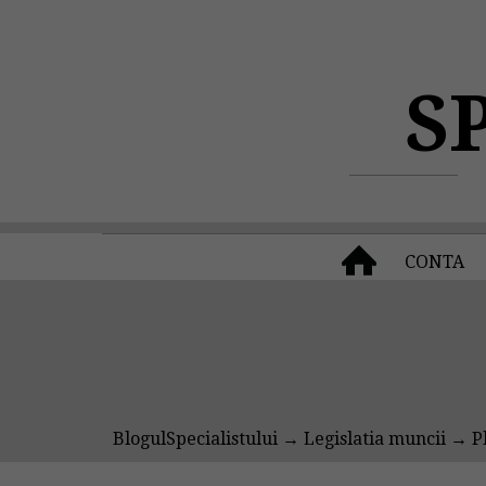
S
CONTA
BlogulSpecialistului
→
Legislatia muncii
→ Pl