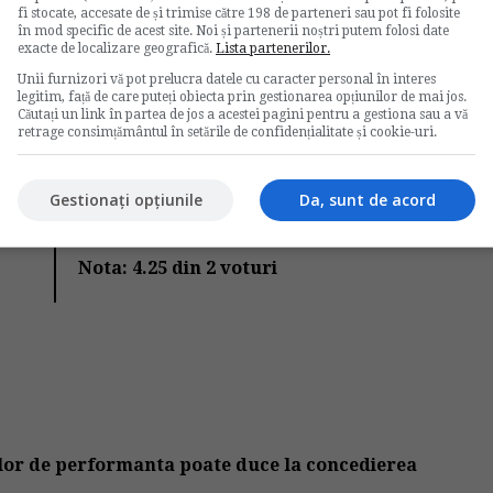
fi stocate, accesate de și trimise către 198 de parteneri sau pot fi folosite
în mod specific de acest site. Noi și partenerii noștri putem folosi date
uplimentara
ore libere platite
spor la salariu
exacte de localizare geografică.
Lista partenerilor.
Unii furnizori vă pot prelucra datele cu caracter personal în interes
legitim, față de care puteți obiecta prin gestionarea opțiunilor de mai jos.
Căutați un link în partea de jos a acestei pagini pentru a gestiona sau a vă
retrage consimțământul în setările de confidențialitate și cookie-uri.
Votati articolul
Gestionați opțiunile
Da, sunt de acord
Rating:
Nota:
4.25
din
2
voturi
elor de performanta poate duce la concedierea