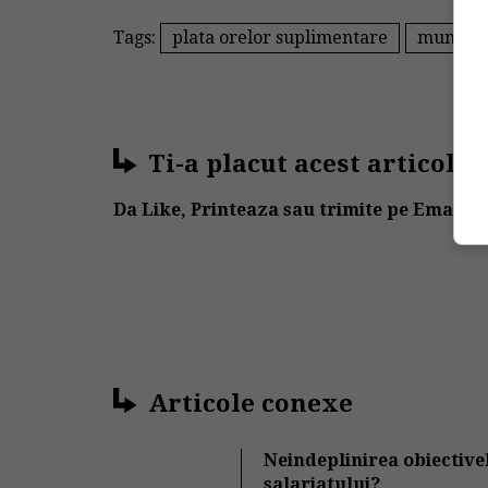
Tags:
plata orelor suplimentare
munca s
Ti-a placut acest articol?
Da Like, Printeaza sau trimite pe Email!
Articole conexe
Neindeplinirea obiectiv
salariatului?