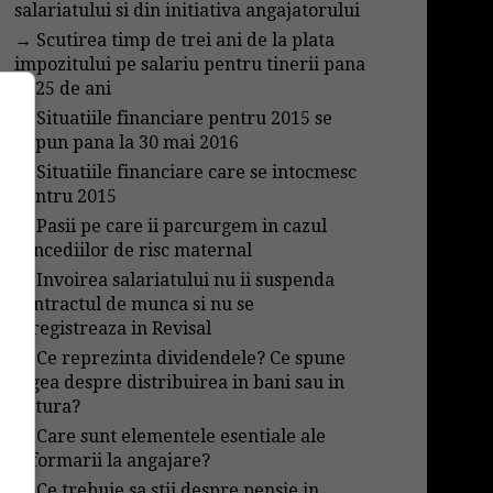
salariatului si din initiativa angajatorului
→
Scutirea timp de trei ani de la plata
impozitului pe salariu pentru tinerii pana
in 25 de ani
→
Situatiile financiare pentru 2015 se
depun pana la 30 mai 2016
→
Situatiile financiare care se intocmesc
pentru 2015
→
Pasii pe care ii parcurgem in cazul
concediilor de risc maternal
→
Invoirea salariatului nu ii suspenda
contractul de munca si nu se
inregistreaza in Revisal
→
Ce reprezinta dividendele? Ce spune
legea despre distribuirea in bani sau in
natura?
→
Care sunt elementele esentiale ale
informarii la angajare?
→
Ce trebuie sa stii despre pensie in