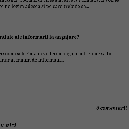
ntata in Codul Muncii sau in alt act normativ, invoirea
e ne lovim adesea si pe care trebuie sa...
ntiale ale informarii la angajare?
rsoana selectata in vederea angajarii trebuie sa fie
 anumit minim de informatii...
0 comentarii
u aici