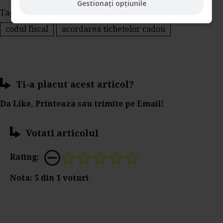
Gestionați opțiunile
Tags:
tichete cadou
cheltuieli deductibile
codul fiscal
acordarea tichetelor cadou
Ti-a placut acest articol?
Da Like, Printeaza sau trimite pe Email!
Votati articolul
Rating:
Nota:
5
din
1
voturi