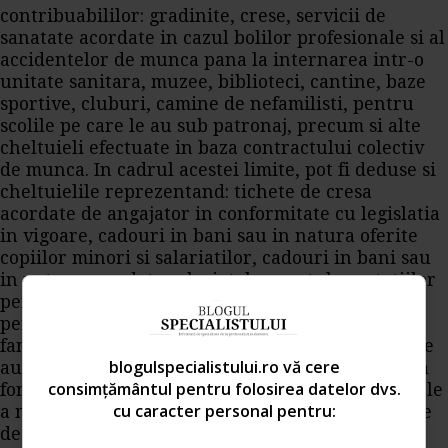
contribuabililor: gradinite, crese, servicii de
sanatate acordate in cazul bolilor profesionale si al
accidentelor de munca pana la internarea intr-o
unitate sanitara, muzee, biblioteci, cantine, baze
sportive, cluburi, camine de nefamilisti, pentru
scolile pe care le au sub patronaj, precum si alte
cheltuieli efectuate in baza contractului colectiv
de munca. In cadrul acestei limite, pot fi deduse si
cheltuielile reprezentand: tichete de cresa
acordate de angajator in conformitate cu legislatia
in vigoare, cadouri in bani sau in natura oferite
copiilor minori si salariatilor, cadouri in bani sau
in natura acordate salariatelor, costul prestatiilor
pentru tratament si odihna, inclusiv transportul
pentru salariatii proprii si pentru membrii de
familie ai acestora, ajutoare pentru salariatii care
blogulspecialistului.ro vă cere
au suferit pierderi in gospodarie si contributia la
consimțământul pentru folosirea datelor dvs.
fondurile de interventie ale asociatiei profesionale
cu caracter personal pentru:
a minerilor, ajutorarea copiilor din scoli si centre
de plasament.