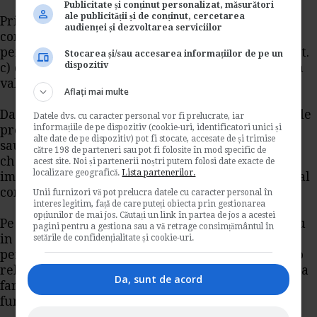
Publicitate și conținut personalizat, măsurători
ale publicității și de conținut, cercetarea
Prin urmare, nu vor intra in baza de calcul al
audienței și dezvoltarea serviciilor
contributiilor sociale, tichetele cadou acordate
pentru destinatiile prevazute la art. 21 alin. (3) lit.
Stocarea și/sau accesarea informațiilor de pe un
dispozitiv
c) din Codul fiscal in limita de 2% aplicata asupra
valorii cheltuielilor cu personalul.
Aflați mai multe
Daca acordati tichete cadou nu pentru destinatiile
Datele dvs. cu caracter personal vor fi prelucrate, iar
informațiile de pe dispozitiv (cookie-uri, identificatori unici și
prevazute la art. 21 alin. (3) lit. c) din Codul fiscal
alte date de pe dispozitiv) pot fi stocate, accesate de și trimise
sau peste limita de 2% aplicata asupra valorii
către 198 de parteneri sau pot fi folosite în mod specific de
cheltuielilor cu personalul, acestea, pe langa
acest site. Noi și partenerii noștri putem folosi date exacte de
localizare geografică.
Lista partenerilor.
impozitul pe venit, vor intra si in baza de calcul al
contributiilor sociale.
Unii furnizori vă pot prelucra datele cu caracter personal în
interes legitim, față de care puteți obiecta prin gestionarea
opțiunilor de mai jos. Căutați un link în partea de jos a acestei
Pe cale de consecinta, se pot acorda tichete cadou
pagini pentru a gestiona sau a vă retrage consimțământul în
in conditiile mentionate mai sus angajatilor
setările de confidențialitate și cookie-uri.
persoane fizice care desfasoara o activitate intr-o
relatie de angajare, in baza unui raport de munca
Da, sunt de acord
fara ca acest raport de munca sa se desfasoara la
functia de baza.