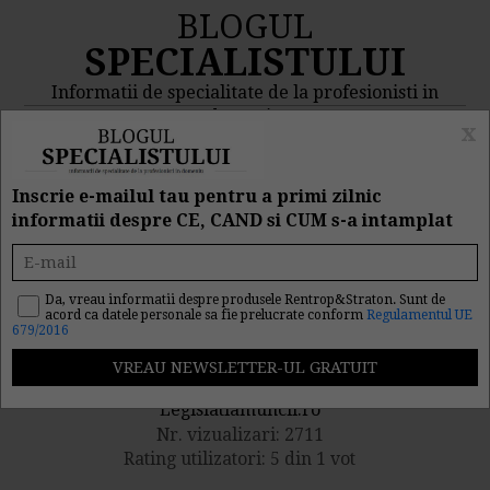
BLOGUL
SPECIALISTULUI
Informatii de specialitate de la profesionisti in
domeniu
x
MENIU
CAUTA
Inscrie e-mailul tau pentru a primi zilnic
informatii despre CE, CAND si CUM s-a intamplat
Acordarea tichetelor
cadou de Sarbatori
Da, vreau informatii despre produsele Rentrop&Straton. Sunt de
acord ca datele personale sa fie prelucrate conform
Regulamentul UE
679/2016
Publicat de catre
Legislatiamuncii.ro
Nr. vizualizari: 2711
Rating utilizatori: 5 din 1 vot