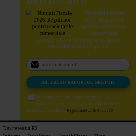
SPECIAL
GRATUIT
"
Noutati Fiscale
2026. Reguli noi
pentru societatile
comerciale
"
Adauga adresa de email si vei primi
GRATUIT
raportul special
Da, vreau informatii despre produsele
Rentrop&Straton. Sunt de acord ca datele personale sa
fie prelucrate conform
Regulamentul UE 679/2016
Din reteaua RS