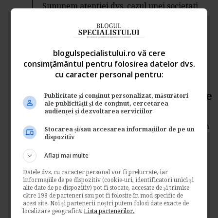
Supunem atentiei dvs. cazul unei societati
comerciale cu mai multe puncte de lucru
deschise pentru...
Contabilitate si fiscalitate
blogulspecialistului.ro vă cere
→
Citeste mai departe
consimțământul pentru folosirea datelor dvs.
cu caracter personal pentru:
Societate platitoare de TVA.
Schimbarea perioadei fiscale
Publicitate și conținut personalizat, măsurători
ale publicității și de conținut, cercetarea
audienței și dezvoltarea serviciilor
de
Contabilul.ro
Analizam astazi cazul unei firme infiintate in
Stocarea și/sau accesarea informațiilor de pe un
luna aprilie 2013, neplatitoare de TVA si cu...
dispozitiv
Contabilitate si fiscalitate
Aflați mai multe
→
Citeste mai departe
Datele dvs. cu caracter personal vor fi prelucrate, iar
informațiile de pe dispozitiv (cookie-uri, identificatori unici și
Depunerea raportarilor
alte date de pe dispozitiv) pot fi stocate, accesate de și trimise
către 198 de parteneri sau pot fi folosite în mod specific de
contabile semestriale. Caz
acest site. Noi și partenerii noștri putem folosi date exacte de
localizare geografică.
Lista partenerilor.