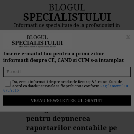
BLOGUL
SPECIALISTULUI
Informatii de specialitate de la profesionisti in
domeniu
x
MENIU
CAUTA
Inscrie e-mailul tau pentru a primi zilnic
informatii despre CE, CAND si CUM s-a intamplat
Rezultat cautare "banca"
Da, vreau informatii despre produsele Rentrop&Straton. Sunt de
acord ca datele personale sa fie prelucrate conform
Regulamentul UE
Cautarea facuta dupa cuvantul/sirul de cuvinte "
banca
" a
679/2016
returnat 588 articole.
16 august, termen limita
pentru depunerea
raportarilor contabile pe