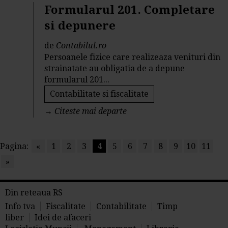
Formularul 201. Completare
si depunere
de
Contabilul.ro
Persoanele fizice care realizeaza venituri din
strainatate au obligatia de a depune
formularul 201...
Contabilitate si fiscalitate
→
Citeste mai departe
Pagina:
«
1
2
3
4
5
6
7
8
9
10
11
»
Din reteaua RS
Info tva
Fiscalitate
Contabilitate
Timp
liber
Idei de afaceri