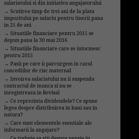
salariatului si din initiativa angajatorului
→
Scutirea timp de trei ani de la plata
impozitului pe salariu pentru tinerii pana
in 25 de ani
→
Situatiile financiare pentru 2015 se
depun pana la 30 mai 2016
→
Situatiile financiare care se intocmesc
pentru 2015
→
Pasii pe care ii parcurgem in cazul
concediilor de risc maternal
→
Invoirea salariatului nu ii suspenda
contractul de munca si nu se
inregistreaza in Revisal
→
Ce reprezinta dividendele? Ce spune
legea despre distribuirea in bani sau in
natura?
→
Care sunt elementele esentiale ale
informarii la angajare?
→
Ce trebuie sa stii despre pensie in