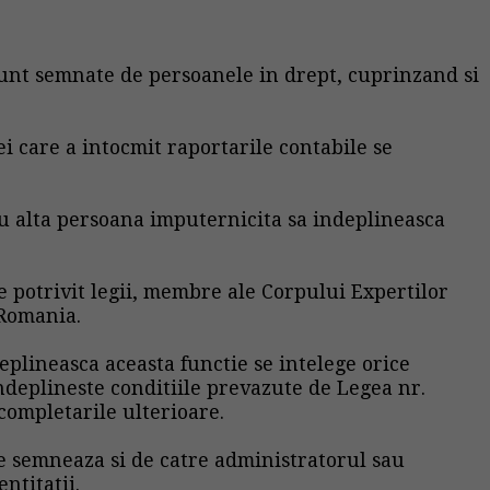
sunt semnate de persoanele in drept, cuprinzand si
i care a intocmit raportarile contabile se
au alta persoana imputernicita sa indeplineasca
te potrivit legii, membre ale Corpului Expertilor
 Romania.
eplineasca aceasta functie se intelege orice
indeplineste conditiile prevazute de Legea nr.
 completarile ulterioare.
se semneaza si de catre administratorul sau
ntitatii.