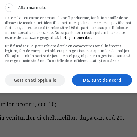
ea depune raportarile contabile fie la registratura
Aflați mai multe
ciile postale, prin scrisori cu valoare declarata, pe
le contabile listate cu ajutorul programului de
Datele dvs. cu caracter personal vor fi prelucrate, iar informațiile de pe
ampilate, potrivit legii, sau numai in forma
dispozitiv (cookie-uri, identificatori unici și alte date de pe dispozitiv) pot
fi stocate, accesate de și trimise către 198 de parteneri sau pot fi folosite
e.ro, avand atasata o semnatura electronica
în mod specific de acest site. Noi și partenerii noștri putem folosi date
exacte de localizare geografică.
Lista partenerilor.
Unii furnizori vă pot prelucra datele cu caracter personal în interes
tabile continand formularistica necesara si
legitim, față de care puteți obiecta prin gestionarea opțiunilor de mai jos.
Căutați un link în partea de jos a acestei pagini pentru a gestiona sau a vă
 de utilizare aferenta, se obtine prin folosirea
retrage consimțământul în setările de confidențialitate și cookie-uri.
P. Programul de asistenta este pus la dispozitie
 sau poate fi descarcat de pe portalul MFP, de la
Gestionați opțiunile
Da, sunt de acord
 trei formulare:
lurilor proprii, cod 10;
ia veniturilor si cheltuielilor, dupa caz, cod 20;