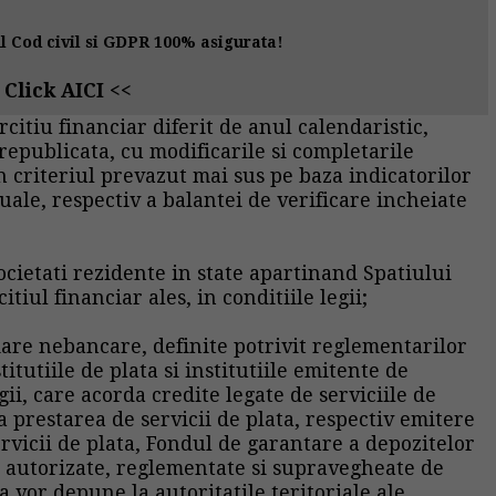
 Cod civil si GDPR 100% asigurata!
>
Click AICI
<<
rcitiu financiar diferit de anul calendaristic,
, republicata, cu modificarile si completarile
in criteriul prevazut mai sus pe baza indicatorilor
uale, respectiv a balantei de verificare incheiate
ocietati rezidente in state apartinand Spatiului
iul financiar ales, in conditiile legii;
nciare nebancare, definite potrivit reglementarilor
titutiile de plata si institutiile emitente de
ii, care acorda credite legate de serviciile de
 la prestarea de servicii de plata, respectiv emitere
rvicii de plata, Fondul de garantare a depozitelor
e autorizate, reglementate si supravegheate de
vor depune la autoritatile teritoriale ale