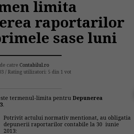
rmen limita
erea raportarilor
primele sase luni
 de catre
Contabilul.ro
03
/
Rating utilizatori: 5 din 1 vot
 este termenul-limita pentru
Depunerea
13
.
Potrivit actului normativ mentionat, au obligatia
depunerii raportarilor contabile la 30 iunie
2013: