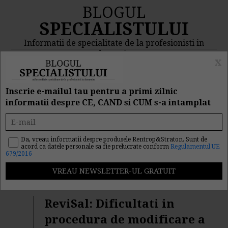
BLOGUL
SPECIALISTULUI
Informatii de specialitate de la profesionisti in
domeniu
x
MENIU
CAUTA
Inscrie e-mailul tau pentru a primi zilnic
informatii despre CE, CAND si CUM s-a intamplat
Rezultat cautare "act
normativ"
Da, vreau informatii despre produsele Rentrop&Straton. Sunt de
acord ca datele personale sa fie prelucrate conform
Regulamentul UE
679/2016
Cautarea facuta dupa cuvantul/sirul de cuvinte "
act
normativ
" a returnat 288 articole.
ReviSal: Dificultati in
procedura de modificare a