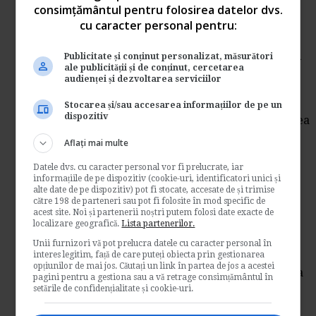
consimțământul pentru folosirea datelor dvs.
→
Citeste mai departe
cu caracter personal pentru:
Monitorul Oficial nr. 711 din
Publicitate și conținut personalizat, măsurători
ale publicității și de conținut, cercetarea
10 Octombrie 2011
audienței și dezvoltarea serviciilor
de
Www.e-juridic.ro
Stocarea și/sau accesarea informațiilor de pe un
dispozitiv
Actul nr. 969 din 12 Iulie 2011 Emitent: Curtea
Constitutionala a Romaniei Decizie
Aflați mai multe
referitoare...
Datele dvs. cu caracter personal vor fi prelucrate, iar
Resurse juridice
informațiile de pe dispozitiv (cookie-uri, identificatori unici și
alte date de pe dispozitiv) pot fi stocate, accesate de și trimise
→
Citeste mai departe
către 198 de parteneri sau pot fi folosite în mod specific de
acest site. Noi și partenerii noștri putem folosi date exacte de
localizare geografică.
Lista partenerilor.
Somatie de plata
Unii furnizori vă pot prelucra datele cu caracter personal în
interes legitim, față de care puteți obiecta prin gestionarea
de
Www.e-juridic.ro
opțiunilor de mai jos. Căutați un link în partea de jos a acestei
Intrebare: Firma X a facut o somatie de plata
pagini pentru a gestiona sau a vă retrage consimțământul în
impotriva firmei Y. Ca dovezi a depus la
setările de confidențialitate și cookie-uri.
dosar...