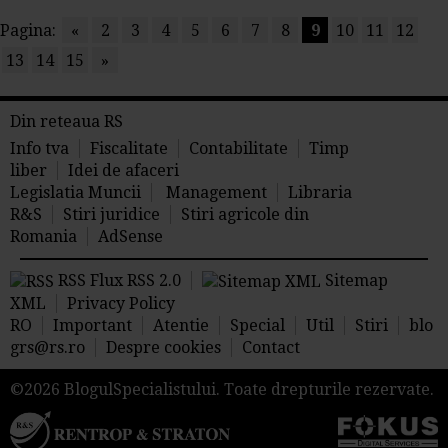
Pagina:
«
2
3
4
5
6
7
8
9
10
11
12
13
14
15
»
Din reteaua RS
Info tva
Fiscalitate
Contabilitate
Timp
liber
Idei de afaceri
Legislatia Muncii
Management
Libraria
R&S
Stiri juridice
Stiri agricole din
Romania
AdSense
RSS Flux RSS 2.0
Sitemap
XML
Privacy Policy
RO
Important
Atentie
Special
Util
Stiri
blo
grs@rs.ro
Despre cookies
Contact
©2026 BlogulSpecialistului. Toate drepturile rezervate.