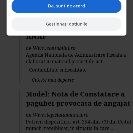
Resurse juridice
Da, sunt de acord
→
Citeste mai departe
Gestionați opțiunile
Cazierul Fiscal modificat de
ANAF
de
Www.contabilul.ro
Agentia Nationala de Administrare Fiscala a
elaborat urmatorul proiect de act...
Contabilitate si fiscalitate
→
Citeste mai departe
Model: Nota de Constatare a
pagubei provocata de angajat
de
Www.legislatiamuncii.ro
Potrivit dispozitiilor art. 254 alin. (3) din Codul
muncii, republicat, in situatia in care...