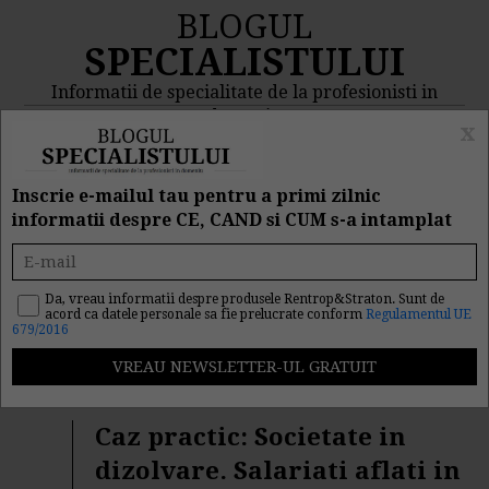
BLOGUL
SPECIALISTULUI
Informatii de specialitate de la profesionisti in
domeniu
x
MENIU
CAUTA
Inscrie e-mailul tau pentru a primi zilnic
informatii despre CE, CAND si CUM s-a intamplat
Rezultat cautare
"societati"
Da, vreau informatii despre produsele Rentrop&Straton. Sunt de
acord ca datele personale sa fie prelucrate conform
Regulamentul UE
679/2016
Cautarea facuta dupa cuvantul/sirul de cuvinte "
societati
"
a returnat 1026 articole.
Caz practic: Societate in
dizolvare. Salariati aflati in