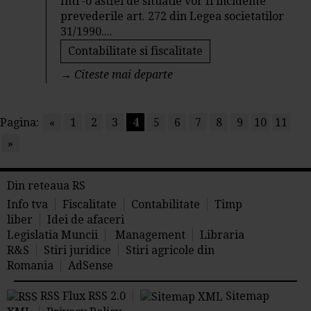
Intr-o astfel de situatie vor fi incidente
prevederile art. 272 din Legea societatilor
31/1990....
Contabilitate si fiscalitate
→
Citeste mai departe
Pagina:
«
1
2
3
4
5
6
7
8
9
10
11
»
Din reteaua RS
Info tva
Fiscalitate
Contabilitate
Timp
liber
Idei de afaceri
Legislatia Muncii
Management
Libraria
R&S
Stiri juridice
Stiri agricole din
Romania
AdSense
RSS Flux RSS 2.0
Sitemap