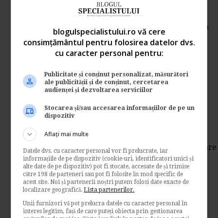
de
Legislatiamuncii.ro
Organizarea activitatii de aparare impotriva
blogulspecialistului.ro vă cere
incendiilor la locul de munca are ca scop
consimțământul pentru folosirea datelor dvs.
asigurarea...
cu caracter personal pentru:
Legislatia muncii
Publicitate și conținut personalizat, măsurători
→
Citeste mai departe
ale publicității și de conținut, cercetarea
audienței și dezvoltarea serviciilor
Cumulul pensiei cu salariul.
Stocarea și/sau accesarea informațiilor de pe un
Caz practic
dispozitiv
Aflați mai multe
de
Legislatiamuncii.ro
Supunem atentiei dvs. cazul unei societati care
Datele dvs. cu caracter personal vor fi prelucrate, iar
are si un angajat pensionat (decizia de
informațiile de pe dispozitiv (cookie-uri, identificatori unici și
alte date de pe dispozitiv) pot fi stocate, accesate de și trimise
pensionare...
către 198 de parteneri sau pot fi folosite în mod specific de
Legislatia muncii
acest site. Noi și partenerii noștri putem folosi date exacte de
localizare geografică.
Lista partenerilor.
→
Citeste mai departe
Unii furnizori vă pot prelucra datele cu caracter personal în
interes legitim, față de care puteți obiecta prin gestionarea