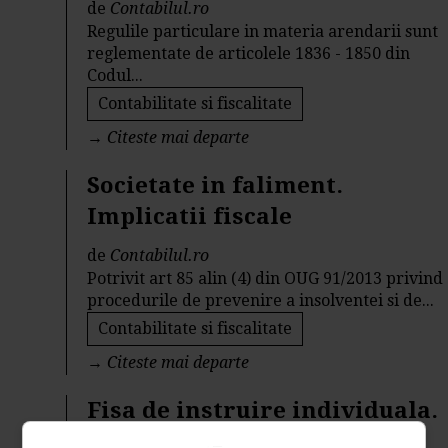
de
Contabilul.ro
Regulile particulare in materia arendarii sunt
reglementate de articolele 1836 - 1850 din
Codul...
Contabilitate si fiscalitate
→
Citeste mai departe
Societate in faliment.
Implicatii fiscale
de
Contabilul.ro
Potrivit art 85 alin (4) din OUG 91/2013 privind
procedurile de prevenire a insolventei si de...
Contabilitate si fiscalitate
→
Citeste mai departe
Fisa de instruire individuala.
Informatii utile