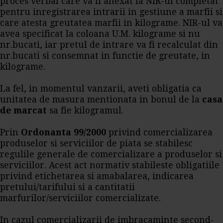
proces verbal care va fi anexat la NIR-ul completat
pentru inregistrarea intrarii in gestiune a marfii si
care atesta greutatea marfii in kilograme. NIR-ul va
avea specificat la coloana U.M. kilograme si nu
nr.bucati, iar pretul de intrare va fi recalculat din
nr.bucati si consemnat in functie de greutate, in
kilograme.
La fel, in momentul vanzarii, aveti obligatia ca
unitatea de masura mentionata in bonul de la
casa
de marcat
sa fie kilogramul.
Prin
Ordonanta 99/2000
privind comercializarea
produselor si serviciilor de piata se stabilesc
regulile generale de comercializare a produselor si
serviciilor. Acest act normativ stabileste obligatiile
privind etichetarea si amabalarea, indicarea
pretului/tarifului si a cantitatii
marfurilor/serviciilor comercializate.
In cazul comercializarii de imbracaminte second-