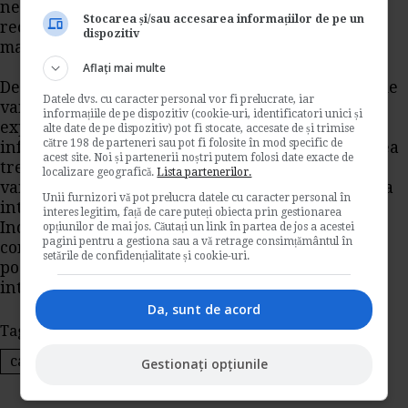
neta continuta, exprimata in unitati de masura
Stocarea și/sau accesarea informațiilor de pe un
recunoscute de autoritatea statului roman in
dispozitiv
materie de metrologie, conform art. 75 alin. (1)
Aflați mai multe
De asemenea, HG 947/2000 precizeaza ca pretul de
Datele dvs. cu caracter personal vor fi prelucrate, iar
vanzare si pretul pe unitatea de masura se
informațiile de pe dispozitiv (cookie-uri, identificatori unici și
exprima in lei. In cazul in care vanzatorii ofera
alte date de pe dispozitiv) pot fi stocate, accesate de și trimise
către 198 de parteneri sau pot fi folosite în mod specific de
informatii privind preturile in alte valute, acestea
acest site. Noi și partenerii noștri putem folosi date exacte de
trebuie sa fie clare si usor de inteles. Pretul de
localizare geografică.
Lista partenerilor.
vanzare si pretul pe unitatea de masura se indica
Unii furnizori vă pot prelucra datele cu caracter personal în
intr-o forma clara, lizibila si usor de indentificat.
interes legitim, față de care puteți obiecta prin gestionarea
Indicarea preturilor se face astfel incat
opțiunilor de mai jos. Căutați un link în partea de jos a acestei
pagini pentru a gestiona sau a vă retrage consimțământul în
consumatorul aflat in suprafata de vanzare sa le
setările de confidențialitate și cookie-uri.
poata vedea in locurile de prezentare fara a
intreba vanzatorul.
Da, sunt de acord
Tags:
Taxe si Impozite
produse second-hand
casa de marcat
Ordonanta 99/2000
Gestionați opțiunile