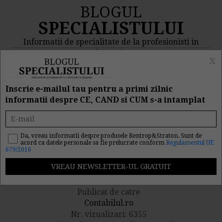
BLOGUL
SPECIALISTULUI
Informatii de specialitate de la profesionisti in
domeniu
x
MENIU
CAUTA
Inscrie e-mailul tau pentru a primi zilnic
informatii despre CE, CAND si CUM s-a intamplat
Vanzare produse second-
hand. Ce prevede
Da, vreau informatii despre produsele Rentrop&Straton. Sunt de
acord ca datele personale sa fie prelucrate conform
Regulamentul UE
679/2016
legislatia contabila?
Publicat de catre
Contabilul.ro
Nr. vizualizari: 6355