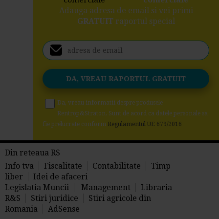
Adauga adresa de email si vei primi
GRATUIT
raportul special
Da, vreau informatii despre produsele
Rentrop&Straton. Sunt de acord ca datele personale sa
fie prelucrate conform
Regulamentul UE 679/2016
Din reteaua RS
Info tva
Fiscalitate
Contabilitate
Timp
liber
Idei de afaceri
Legislatia Muncii
Management
Libraria
R&S
Stiri juridice
Stiri agricole din
Romania
AdSense