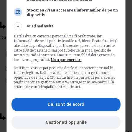
Stocarea și/sau accesarea informațiilor de pe un
dispozitiv
Ti-a placut acest articol?
Aflați mai multe
Datele dvs. cu caracter personal vor fi prelucrate, iar
Da Like, Printeaza sau trimite pe Email!
informațiile de pe dispozitiv (cookie-uri, identificatori unici și
alte date de pe dispozitiv) pot fi stocate, accesate de și trimise
către 198 de parteneri sau pot fi folosite în mod specific de
Votati articolul
acest site. Noi și partenerii noștri putem folosi date exacte de
localizare geografică.
Lista partenerilor.
Unii furnizori vă pot prelucra datele cu caracter personal în
Rating:
interes legitim, față de care puteți obiecta prin gestionarea
opțiunilor de mai jos. Căutați un link în partea de jos a acestei
Nota:
5
din
1
voturi
pagini pentru a gestiona sau a vă retrage consimțământul în
setările de confidențialitate și cookie-uri.
Da, sunt de acord
Articole conexe
Gestionați opțiunile
Suspendarea CIM din initiativa salariatului