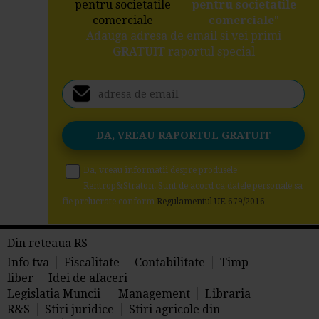
pentru societatile
comerciale
"
Adauga adresa de email si vei primi
GRATUIT
raportul special
Da, vreau informatii despre produsele
Rentrop&Straton. Sunt de acord ca datele personale sa
fie prelucrate conform
Regulamentul UE 679/2016
Din reteaua RS
Info tva
Fiscalitate
Contabilitate
Timp
liber
Idei de afaceri
Legislatia Muncii
Management
Libraria
R&S
Stiri juridice
Stiri agricole din