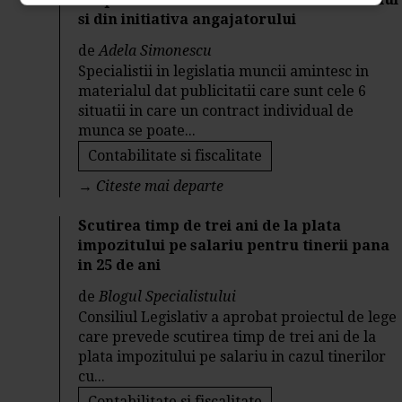
si din initiativa angajatorului
de
Adela Simonescu
Specialistii in legislatia muncii amintesc in
materialul dat publicitatii care sunt cele 6
situatii in care un contract individual de
munca se poate...
Contabilitate si fiscalitate
→
Citeste mai departe
Scutirea timp de trei ani de la plata
impozitului pe salariu pentru tinerii pana
in 25 de ani
de
Blogul Specialistului
Consiliul Legislativ a aprobat proiectul de lege
care prevede scutirea timp de trei ani de la
plata impozitului pe salariu in cazul tinerilor
cu...
Contabilitate si fiscalitate