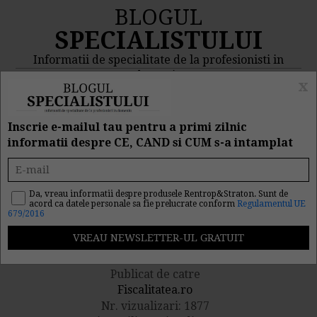
BLOGUL
SPECIALISTULUI
Informatii de specialitate de la profesionisti in
domeniu
x
MENIU
CAUTA
Inscrie e-mailul tau pentru a primi zilnic
informatii despre CE, CAND si CUM s-a intamplat
Anularea codului de TVA.
Care vor fi efectele
Da, vreau informatii despre produsele Rentrop&Straton. Sunt de
acord ca datele personale sa fie prelucrate conform
Regulamentul UE
679/2016
fiscale?
Publicat de catre
Fiscalitatea.ro
Nr. vizualizari: 1877