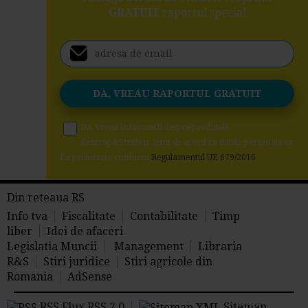
GRATUIT
raportul special
Da, vreau informatii despre produsele
Rentrop&Straton. Sunt de acord ca datele personale sa
fie prelucrate conform
Regulamentul UE 679/2016
Din reteaua RS
Info tva
Fiscalitate
Contabilitate
Timp
liber
Idei de afaceri
Legislatia Muncii
Management
Libraria
R&S
Stiri juridice
Stiri agricole din
Romania
AdSense
RSS Flux RSS 2.0
Sitemap