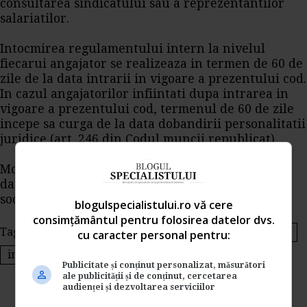
consultarea sindicatului sau a reprezentantilor
salariatilor.
Intocmirea regulamentului intern la nivelul
fiecarui angajator se realizeaza in termen de 60 de
zile de la data intrarii in vigoare a prezentului cod.
In cazul angajatorilor infiintati dupa intrarea in
vigoare a prezentului cod, termenul de 60 de zile
incepe sa curga de la data dobandirii personalitatii
juridice (art. 246 din Codul muncii republicat).
Momentul dobandirii personalitatii juridice este
data emiterii certificatului de inregistrare a
societatii in registrul comertului.
blogulspecialistului.ro vă cere
consimțământul pentru folosirea datelor dvs.
Tags:
codul muncii
regulament intern
angajator
cu caracter personal pentru:
intocmirea regulamentului intern
sindicat
Publicitate și conținut personalizat, măsurători
ale publicității și de conținut, cercetarea
audienței și dezvoltarea serviciilor