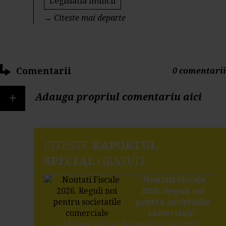
Legislatia muncii
→
Citeste mai departe
Comentarii
0 comentarii
+
Adauga propriul comentariu aici
CITESTE
RAPORTUL
SPECIAL
GRATUIT
"
Noutati Fiscale
2026. Reguli noi
pentru societatile
comerciale
"
Adauga adresa de email si vei primi