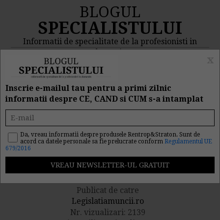
BLOGUL
SPECIALISTULUI
Informatii de specialitate de la profesionisti in
domeniu
x
MENIU
CAUTA
Inscrie e-mailul tau pentru a primi zilnic
informatii despre CE, CAND si CUM s-a intamplat
Tot ce trebuie sa stii
despre Regulamentul
Da, vreau informatii despre produsele Rentrop&Straton. Sunt de
acord ca datele personale sa fie prelucrate conform
Regulamentul UE
679/2016
Intern
Publicat de catre
Legislatiamuncii.ro
Nr. vizualizari: 2139