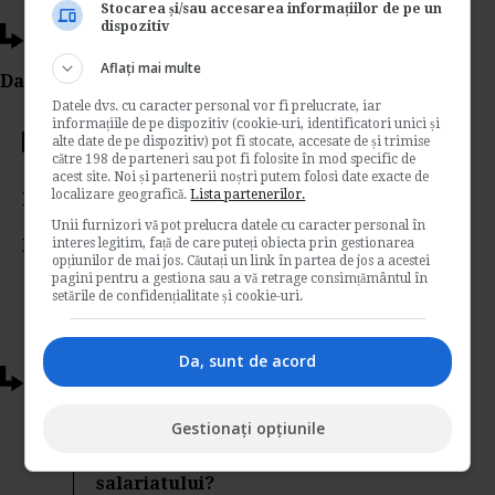
Stocarea și/sau accesarea informațiilor de pe un
dispozitiv
Ti-a placut acest articol?
Aflați mai multe
Da Like, Printeaza sau trimite pe Email!
Datele dvs. cu caracter personal vor fi prelucrate, iar
informațiile de pe dispozitiv (cookie-uri, identificatori unici și
alte date de pe dispozitiv) pot fi stocate, accesate de și trimise
Votati articolul
către 198 de parteneri sau pot fi folosite în mod specific de
acest site. Noi și partenerii noștri putem folosi date exacte de
localizare geografică.
Lista partenerilor.
Rating:
Unii furnizori vă pot prelucra datele cu caracter personal în
Nota:
interes legitim, față de care puteți obiecta prin gestionarea
5
din
1
voturi
opțiunilor de mai jos. Căutați un link în partea de jos a acestei
pagini pentru a gestiona sau a vă retrage consimțământul în
setările de confidențialitate și cookie-uri.
Da, sunt de acord
Articole conexe
Gestionați opțiunile
Neindeplinirea obiectivelor de
performanta poate duce la concedierea
salariatului?