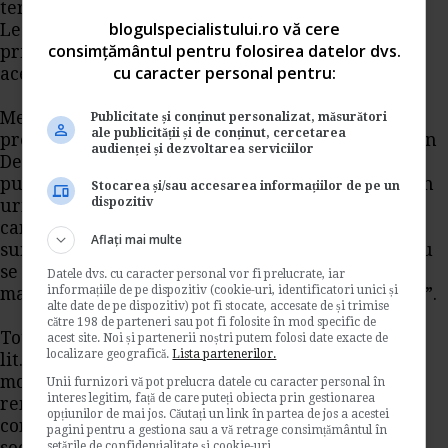
teritoriala.
blogulspecialistului.ro vă cere
Legea nr. 329/2009 nu prevede nicio exceptie in
consimțământul pentru folosirea datelor dvs.
privinta categoriilor care intra sub incidenta
cu caracter personal pentru:
acestei legi.
Mentionam ca singurele exceptii de la aplicarea
Publicitate și conținut personalizat, măsurători
ale publicității și de conținut, cercetarea
prevederilor Legii nr. 329/2009, sunt stabilite prin
audienței și dezvoltarea serviciilor
Decizia Curtii Constitutionale nr. 1414/2009,
publicata in Monitorul Oficial, decizie adoptata in
Stocarea și/sau accesarea informațiilor de pe un
dispozitiv
urma controlului de constitutionalitate a priori,
care precizeaza ca „dispozitiile cap. IV din lege
Aflați mai multe
sunt constitutionale in masura in care acestea nu
se refera la persoanele pentru care durata
Datele dvs. cu caracter personal vor fi prelucrate, iar
informațiile de pe dispozitiv (cookie-uri, identificatori unici și
mandatului este stabilita expres prin Constitutie”.
alte date de pe dispozitiv) pot fi stocate, accesate de și trimise
către 198 de parteneri sau pot fi folosite în mod specific de
Totodata, potrivit prevederilor art. 55 alin. (1)
acest site. Noi și partenerii noștri putem folosi date exacte de
localizare geografică.
Lista partenerilor.
lit.d^1) din Legea 571/2003- Codul fiscal, cu
modificarile si completarile ulterioare,
Unii furnizori vă pot prelucra datele cu caracter personal în
interes legitim, față de care puteți obiecta prin gestionarea
remuneratia obtinuta de directori in baza unui
opțiunilor de mai jos. Căutați un link în partea de jos a acestei
contract de mandat, conform prevederilor legii
pagini pentru a gestiona sau a vă retrage consimțământul în
setările de confidențialitate și cookie-uri.