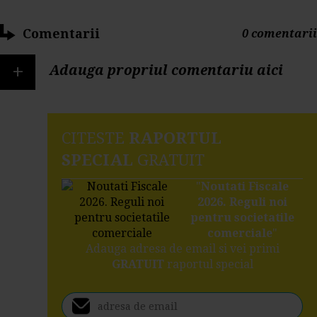
Comentarii
0 comentarii
+
Adauga propriul comentariu aici
CITESTE
RAPORTUL
SPECIAL
GRATUIT
"
Noutati Fiscale
2026. Reguli noi
pentru societatile
comerciale
"
Adauga adresa de email si vei primi
GRATUIT
raportul special