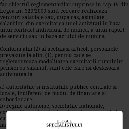
fac obiectul reglementarilor cuprinse in cap. IV din
Legea nr. 329/2009 sunt cei care realizeaza
venituri salariale sau, dupa caz, asimilate
salariilor, din exercitarea unei activitati in baza
unui contract individual de munca, a unui raport
de serviciu sau in baza actului de numire.
Conform alin.(2) al aceluiasi articol, persoanele
prevazute la alin. (1), pentru care se
reglementeaza modalitatea exercitarii cumulului
pensiei cu salariul, sunt cele care isi desfasoara
activitatea la:
a) autoritatile si institutiile publice centrale si
locale, indiferent de modul de finantare si
subordonare;
b) regiile autonome, societatile nationale,
companiile nationale si societatile comerciale la
care capitalul social este detinut integral sau
majoritar de stat sau de o entitate administrativ-