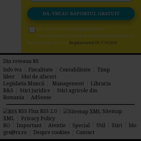
Da, vreau informatii despre produsele
Rentrop&Straton. Sunt de acord ca datele personale sa
fie prelucrate conform
Regulamentul UE 679/2016
Din reteaua RS
Info tva
Fiscalitate
Contabilitate
Timp
liber
Idei de afaceri
Legislatia Muncii
Management
Libraria
R&S
Stiri juridice
Stiri agricole din
Romania
AdSense
RSS Flux RSS 2.0
Sitemap
XML
Privacy Policy
RO
Important
Atentie
Special
Util
Stiri
blo
grs@rs.ro
Despre cookies
Contact