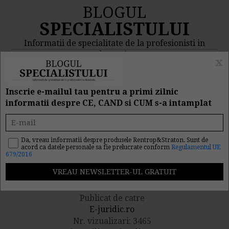
BLOGUL
SPECIALISTULUI
Informatii de specialitate de la profesionisti in
domeniu
x
MENIU
CAUTA
Inscrie e-mailul tau pentru a primi zilnic
informatii despre CE, CAND si CUM s-a intamplat
Cumulul pensiei cu
salariul la contractele de
Da, vreau informatii despre produsele Rentrop&Straton. Sunt de
acord ca datele personale sa fie prelucrate conform
Regulamentul UE
679/2016
mandat
Publicat de catre
E-juridic.ro
Nr. vizualizari: 3465